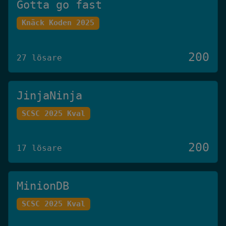
Gotta go fast
Knäck Koden 2025
200
27 lösare
JinjaNinja
SCSC 2025 Kval
200
17 lösare
MinionDB
SCSC 2025 Kval