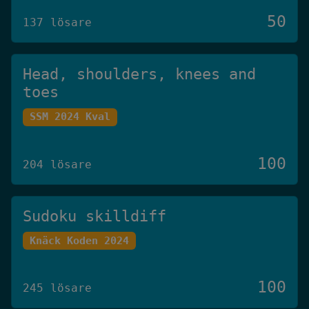
50
137 lösare
Head, shoulders, knees and
toes
SSM 2024 Kval
100
204 lösare
Sudoku skilldiff
Knäck Koden 2024
100
245 lösare