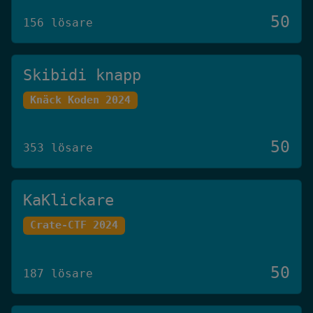
50
156 lösare
Skibidi knapp
Knäck Koden 2024
50
353 lösare
KaKlickare
Crate-CTF 2024
50
187 lösare