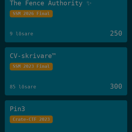
The Fence Authority ✨
SSM 2026 Final
250
9 lösare
CV-skrivare™️
SSM 2023 Final
300
85 lösare
Pin3
Crate-CTF 2023