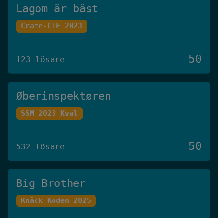
Lagom är bäst
Crate-CTF 2023
50
123 lösare
Øberinspektøren
SSM 2023 Kval
50
532 lösare
Big Brother
Knäck Koden 2025