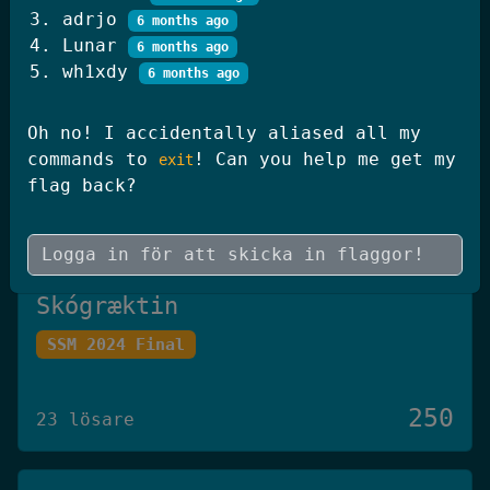
adrjo
250
6 months ago
20 lösare
Lunar
6 months ago
wh1xdy
6 months ago
JWT Blog
Oh no! I accidentally aliased all my
SSM 2026 Kval
commands to
! Can you help me get my
exit
flag back?
250
19 lösare
Skógræktin
SSM 2024 Final
250
23 lösare