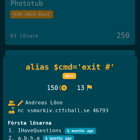
Phototub
SSM 2022 Kval
250
83 lösare
Det Omöjliga Spelet
alias $cmd='exit #'
Knäck Koden 2025
misc
control_point_duplicate
flag
150
13
250
27 lösare
group
edit
Andreas Lönn
router
nc ssmarkiv.ctfchall.se 46793
GiffelBanken Valv 2
Första lösarna
Knäck Koden 2025
IHaveQuestions
6 months ago
a.b.h.a
6 months ago