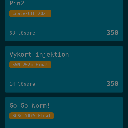
Pin2
Crate-CTF 2021
350
63 lösare
Vykort-injektion
SSM 2025 Final
350
14 lösare
Go Go Worm!
SCSC 2025 Final