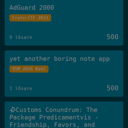
AdGuard 2000
Crate-CTF 2022
500
9 lösare
yet another boring note app
SSM 2026 Kval
500
3 lösare
🥀Customs Conundrum: The
Package Predicamentvis -
Friendship, Favors, and