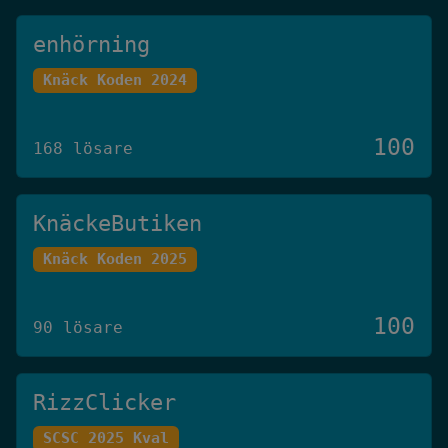
enhörning
Knäck Koden 2024
100
168 lösare
KnäckeButiken
Knäck Koden 2025
100
90 lösare
RizzClicker
SCSC 2025 Kval