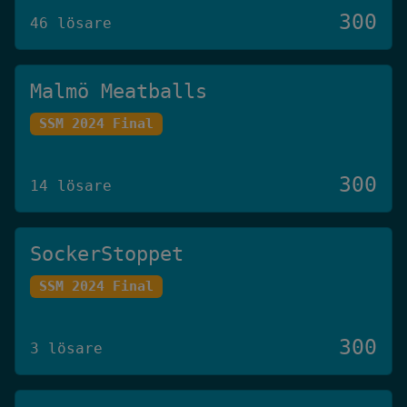
300
46 lösare
Malmö Meatballs
SSM 2024 Final
300
14 lösare
SockerStoppet
SSM 2024 Final
300
3 lösare