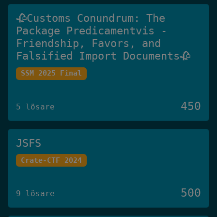
🥀Customs Conundrum: The
Package Predicamentvis -
Friendship, Favors, and
Falsified Import Documents🥀
SSM 2025 Final
450
5 lösare
JSFS
Crate-CTF 2024
500
9 lösare