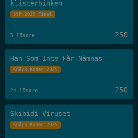
klisterhinken
SSM 2025 Final
250
5 lösare
Han Som Inte Får Nämnas
Knäck Koden 2025
250
24 lösare
Skibidi Viruset
Knäck Koden 2025