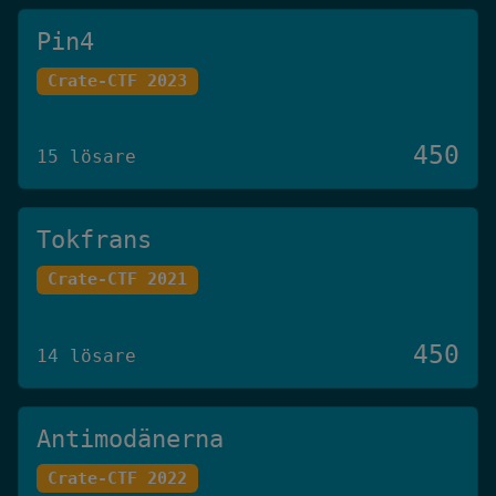
Pin4
Crate-CTF 2023
450
15 lösare
Tokfrans
Crate-CTF 2021
450
14 lösare
Antimodänerna
Crate-CTF 2022