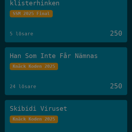
klisterhinken
SSM 2025 Final
250
5 lösare
Han Som Inte Får Nämnas
Knäck Koden 2025
250
24 lösare
Skibidi Viruset
Knäck Koden 2025