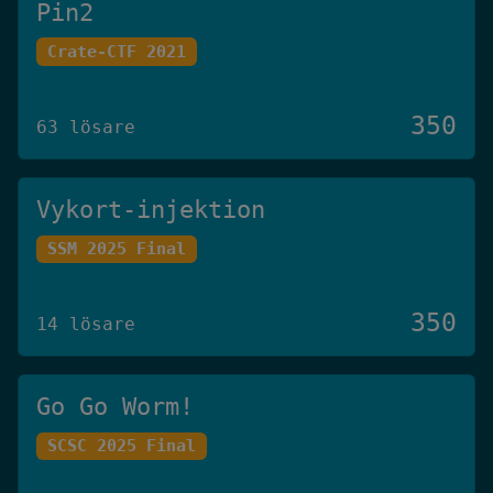
Pin2
Crate-CTF 2021
350
63 lösare
Vykort-injektion
SSM 2025 Final
350
14 lösare
Go Go Worm!
SCSC 2025 Final