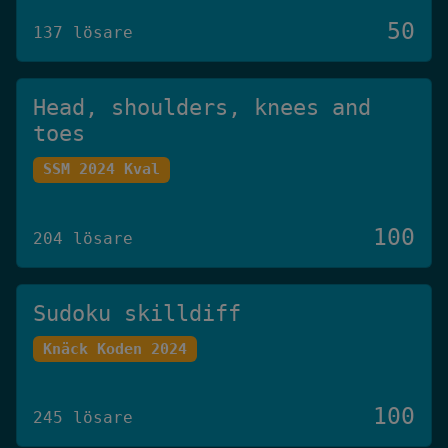
50
137 lösare
Head, shoulders, knees and
toes
SSM 2024 Kval
100
204 lösare
Sudoku skilldiff
Knäck Koden 2024
100
245 lösare