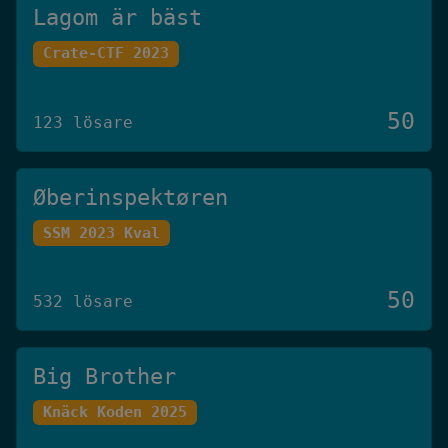
Lagom är bäst
Crate-CTF 2023
50
123 lösare
Øberinspektøren
SSM 2023 Kval
50
532 lösare
Big Brother
Knäck Koden 2025