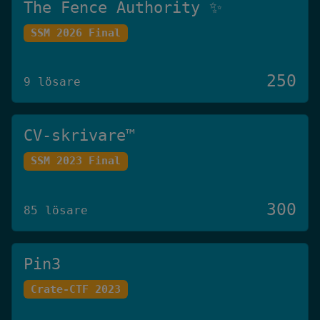
The Fence Authority ✨
SSM 2026 Final
250
9 lösare
CV-skrivare™️
SSM 2023 Final
300
85 lösare
Pin3
Crate-CTF 2023