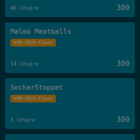
300
46 lösare
Malmö Meatballs
SSM 2024 Final
300
14 lösare
SockerStoppet
SSM 2024 Final
300
3 lösare