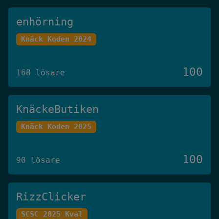
enhörning
Knäck Koden 2024
100
168 lösare
KnäckeButiken
Knäck Koden 2025
100
90 lösare
RizzClicker
SCSC 2025 Kval