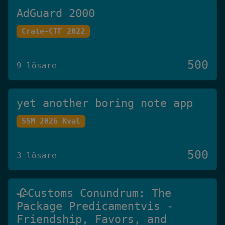
AdGuard 2000
Crate-CTF 2022
500
9 lösare
yet another boring note app
SSM 2026 Kval
500
3 lösare
🥀Customs Conundrum: The
Package Predicamentvis -
Friendship, Favors, and