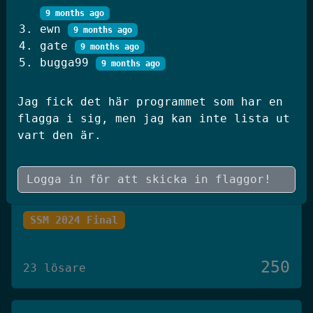
250
9 months ago
20 lösare
ewn
9 months ago
gate
9 months ago
bugga99
9 months ago
JWT Blog
SSM 2026 Kval
Jag fick det här programmet som har en
flagga i sig, men jag kan inte lista ut
vart den är.
250
19 lösare
Skógræktin
SSM 2024 Final
250
23 lösare