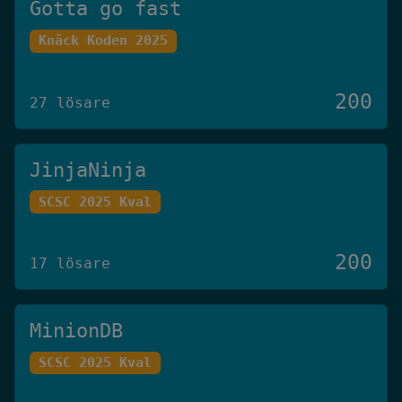
Gotta go fast
Knäck Koden 2025
200
27 lösare
JinjaNinja
SCSC 2025 Kval
200
17 lösare
MinionDB
SCSC 2025 Kval