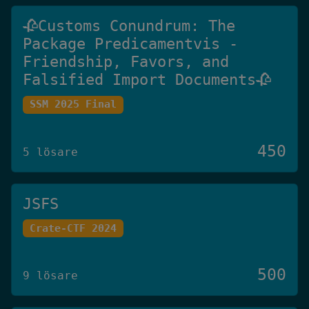
🥀Customs Conundrum: The
Package Predicamentvis -
Friendship, Favors, and
Falsified Import Documents🥀
SSM 2025 Final
450
5 lösare
JSFS
Crate-CTF 2024
500
9 lösare