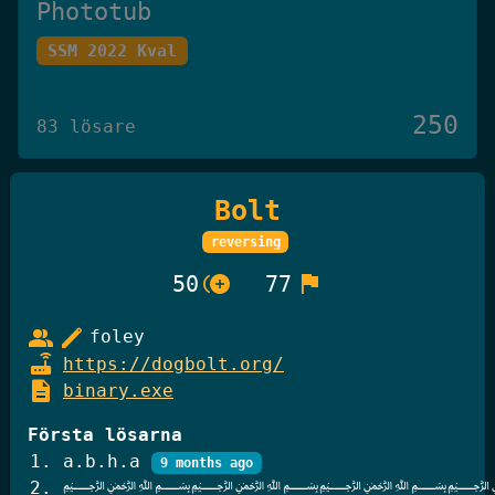
Phototub
SSM 2022 Kval
250
83 lösare
Bolt
Det Omöjliga Spelet
reversing
Knäck Koden 2025
control_point_duplicate
flag
50
77
250
27 lösare
group
edit
foley
router
https://dogbolt.org/
description
binary.exe
GiffelBanken Valv 2
Första lösarna
Knäck Koden 2025
a.b.h.a
9 months ago
﷽﷽﷽