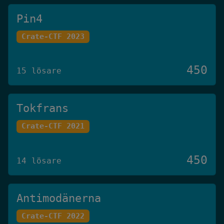
Pin4
Crate-CTF 2023
450
15 lösare
Tokfrans
Crate-CTF 2021
450
14 lösare
Antimodänerna
Crate-CTF 2022