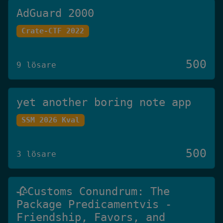
AdGuard 2000
Crate-CTF 2022
500
9 lösare
yet another boring note app
SSM 2026 Kval
500
3 lösare
🥀Customs Conundrum: The
Package Predicamentvis -
Friendship, Favors, and