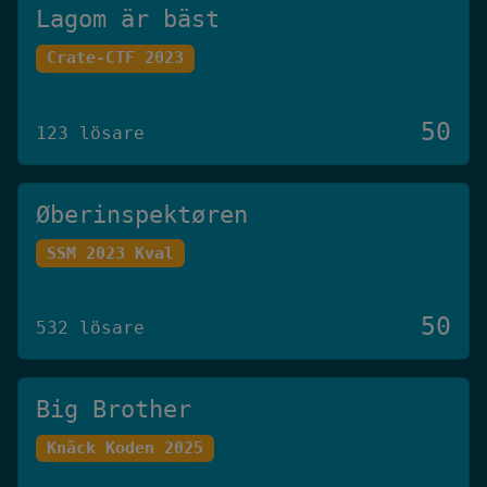
Lagom är bäst
Crate-CTF 2023
50
123 lösare
Øberinspektøren
SSM 2023 Kval
50
532 lösare
Big Brother
Knäck Koden 2025