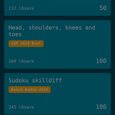
50
137 lösare
Head, shoulders, knees and
toes
SSM 2024 Kval
100
204 lösare
Sudoku skilldiff
Knäck Koden 2024
100
245 lösare