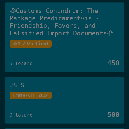
🥀Customs Conundrum: The
Package Predicamentvis -
Friendship, Favors, and
Falsified Import Documents🥀
SSM 2025 Final
450
5 lösare
JSFS
Crate-CTF 2024
500
9 lösare