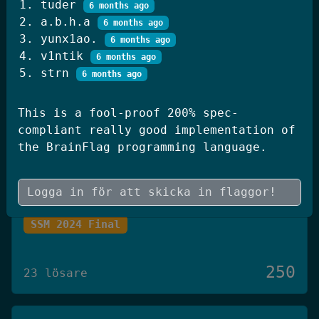
tuder
6 months ago
250
20 lösare
a.b.h.a
6 months ago
yunx1ao.
6 months ago
v1ntik
6 months ago
JWT Blog
strn
6 months ago
SSM 2026 Kval
This is a fool-proof 200% spec-
compliant really good implementation of
250
19 lösare
the BrainFlag programming language.
Skógræktin
SSM 2024 Final
250
23 lösare