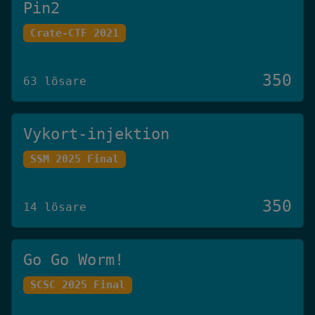
Pin2
Crate-CTF 2021
350
63 lösare
Vykort-injektion
SSM 2025 Final
350
14 lösare
Go Go Worm!
SCSC 2025 Final