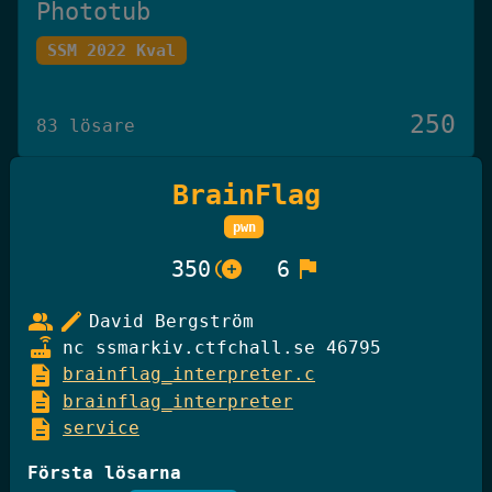
Phototub
SSM 2022 Kval
250
83 lösare
BrainFlag
Det Omöjliga Spelet
pwn
Knäck Koden 2025
control_point_duplicate
flag
350
6
250
group
edit
David Bergström
27 lösare
router
nc ssmarkiv.ctfchall.se 46795
description
brainflag_interpreter.c
description
brainflag_interpreter
GiffelBanken Valv 2
description
service
Knäck Koden 2025
Första lösarna