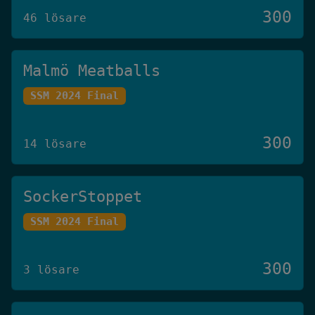
300
46 lösare
Malmö Meatballs
SSM 2024 Final
300
14 lösare
SockerStoppet
SSM 2024 Final
300
3 lösare