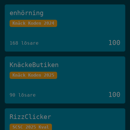
enhörning
Knäck Koden 2024
100
168 lösare
KnäckeButiken
Knäck Koden 2025
100
90 lösare
RizzClicker
SCSC 2025 Kval