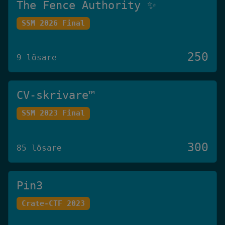
The Fence Authority ✨
SSM 2026 Final
250
9 lösare
CV-skrivare™️
SSM 2023 Final
300
85 lösare
Pin3
Crate-CTF 2023