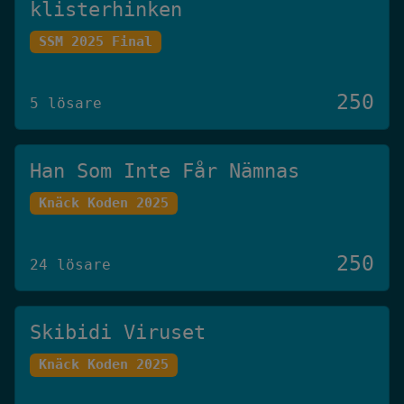
klisterhinken
SSM 2025 Final
250
5 lösare
Han Som Inte Får Nämnas
Knäck Koden 2025
250
24 lösare
Skibidi Viruset
Knäck Koden 2025