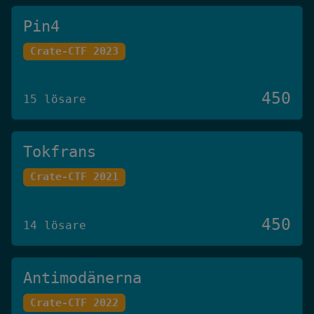
Pin4
Crate-CTF 2023
450
15 lösare
Tokfrans
Crate-CTF 2021
450
14 lösare
Antimodänerna
Crate-CTF 2022