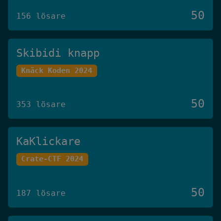
50
156 lösare
Skibidi knapp
Knäck Koden 2024
50
353 lösare
KaKlickare
Crate-CTF 2024
50
187 lösare