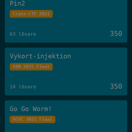
Pin2
Crate-CTF 2021
350
63 lösare
Vykort-injektion
SSM 2025 Final
350
14 lösare
Go Go Worm!
SCSC 2025 Final