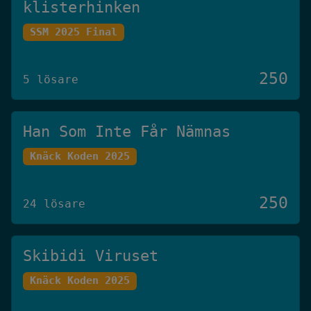
klisterhinken
SSM 2025 Final
250
5 lösare
Han Som Inte Får Nämnas
Knäck Koden 2025
250
24 lösare
Skibidi Viruset
Knäck Koden 2025