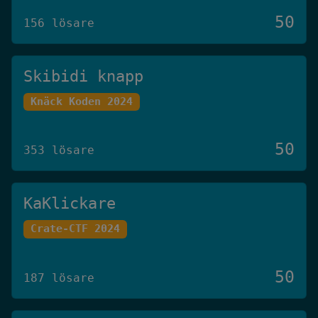
50
156 lösare
Skibidi knapp
Knäck Koden 2024
50
353 lösare
KaKlickare
Crate-CTF 2024
50
187 lösare