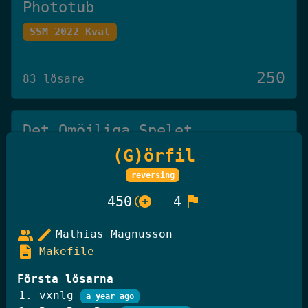
Phototub
SSM 2022 Kval
250
83 lösare
Det Omöjliga Spelet
(G)örfil
Knäck Koden 2025
reversing
250
control_point_duplicate
flag
450
4
27 lösare
group
edit
Mathias Magnusson
description
Makefile
GiffelBanken Valv 2
Knäck Koden 2025
Första lösarna
vxnlg
a year ago