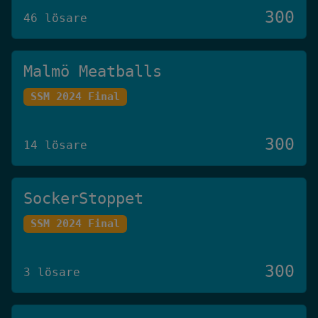
300
46 lösare
Malmö Meatballs
SSM 2024 Final
300
14 lösare
SockerStoppet
SSM 2024 Final
300
3 lösare