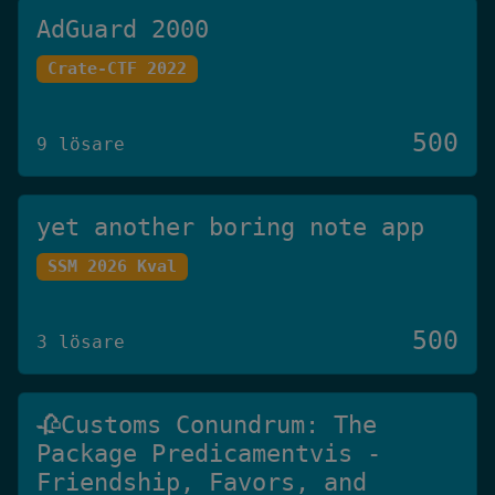
AdGuard 2000
Crate-CTF 2022
500
9 lösare
yet another boring note app
SSM 2026 Kval
500
3 lösare
🥀Customs Conundrum: The
Package Predicamentvis -
Friendship, Favors, and