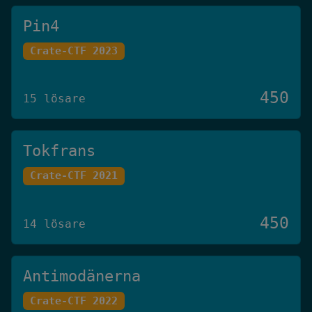
Pin4
Crate-CTF 2023
450
15 lösare
Tokfrans
Crate-CTF 2021
450
14 lösare
Antimodänerna
Crate-CTF 2022