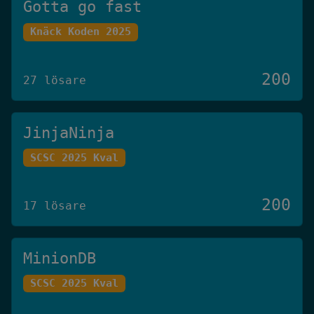
Gotta go fast
Knäck Koden 2025
200
27 lösare
JinjaNinja
SCSC 2025 Kval
200
17 lösare
MinionDB
SCSC 2025 Kval