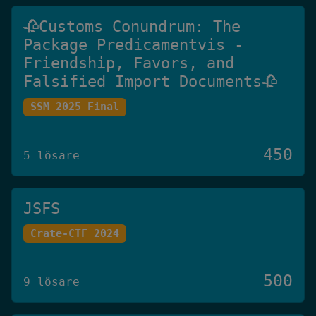
🥀Customs Conundrum: The
Package Predicamentvis -
Friendship, Favors, and
Falsified Import Documents🥀
SSM 2025 Final
450
5 lösare
JSFS
Crate-CTF 2024
500
9 lösare