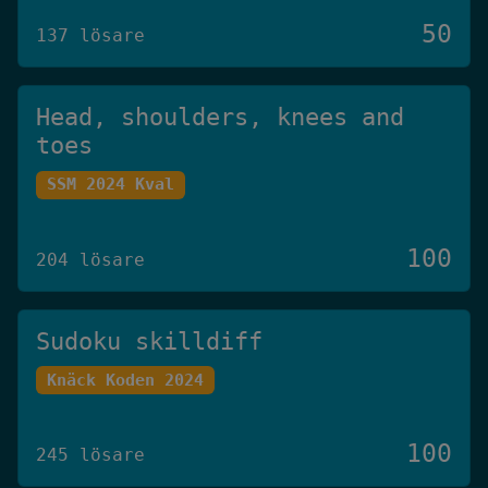
50
137 lösare
Head, shoulders, knees and
toes
SSM 2024 Kval
100
204 lösare
Sudoku skilldiff
Knäck Koden 2024
100
245 lösare