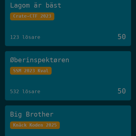
Lagom är bäst
Crate-CTF 2023
50
123 lösare
Øberinspektøren
SSM 2023 Kval
50
532 lösare
Big Brother
Knäck Koden 2025