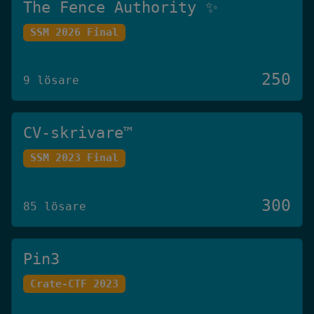
The Fence Authority ✨
SSM 2026 Final
250
9 lösare
CV-skrivare™️
SSM 2023 Final
300
85 lösare
Pin3
Crate-CTF 2023