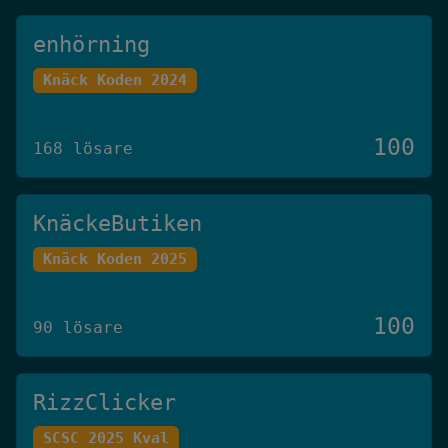
enhörning
Knäck Koden 2024
100
168 lösare
KnäckeButiken
Knäck Koden 2025
100
90 lösare
RizzClicker
SCSC 2025 Kval