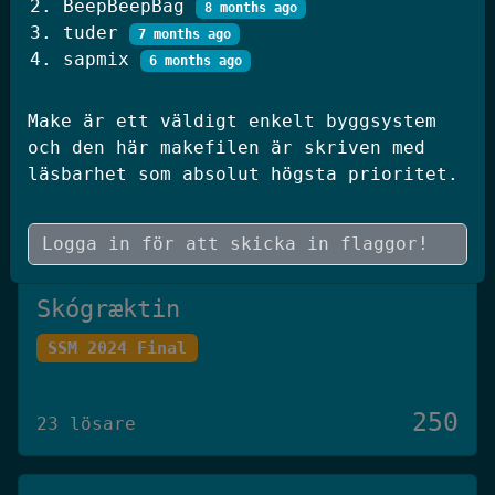
BeepBeepBag
8 months ago
250
20 lösare
tuder
7 months ago
sapmix
6 months ago
JWT Blog
Make är ett väldigt enkelt byggsystem
och den här makefilen är skriven med
SSM 2026 Kval
läsbarhet som absolut högsta prioritet.
250
19 lösare
Skógræktin
SSM 2024 Final
250
23 lösare