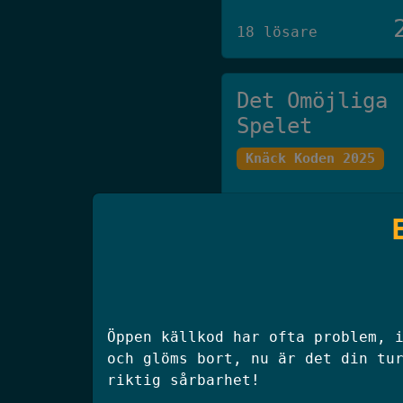
18 lösare
Det Omöjliga
Spelet
Knäck Koden 2025
27 lösare
klisterhinken
SSM 2025 Final
Öppen källkod har ofta problem, 
och glöms bort, nu är det din tu
riktig sårbarhet!