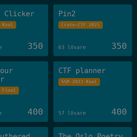
e Clicker
Pin2
 Kval
Crate-CTF 2021
350
350
e
63 lösare
your
CTF planner
er
SSM 2023 Kval
 Final
400
400
e
57 lösare
Authered
The Oslo Poetry