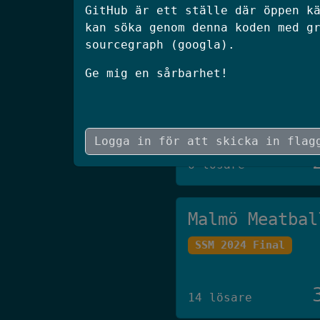
GitHub är ett ställe där öppen k
5 lösare
kan söka genom denna koden med g
sourcegraph (googla).
JAAS
Ge mig en sårbarhet!
SCSC 2026 Final
6 lösare
Malmö Meatbal
SSM 2024 Final
14 lösare