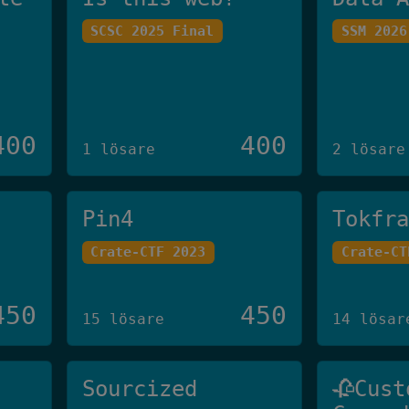
SCSC 2025 Final
SSM 2026
400
400
1 lösare
2 lösare
Pin4
Tokfr
Crate-CTF 2023
Crate-CT
450
450
15 lösare
14 lösar
Sourcized
🥀Cust