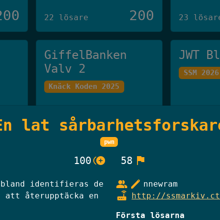
200
200
22 lösare
23 lösar
GiffelBanken
JWT B
Valv 2
SSM 2026
Knäck Koden 2025
250
250
En lat sårbarhetsforskar
20 lösare
19 lösar
pwn
Han Som Inte Får
Skibi
control_point_duplicate
flag
100
58
Nämnas
Knäck Ko
group
edit
ibland identifieras de
nnewram
Knäck Koden 2025
router
r att återupptäcka en
http://ssmarkiv.ct
Första lösarna