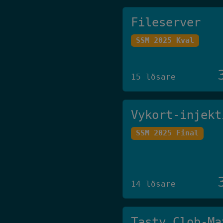
Fileserver
SSM 2025 Kval
15 lösare
Vykort-injekt
SSM 2025 Final
14 lösare
Tasty Clob-Ma