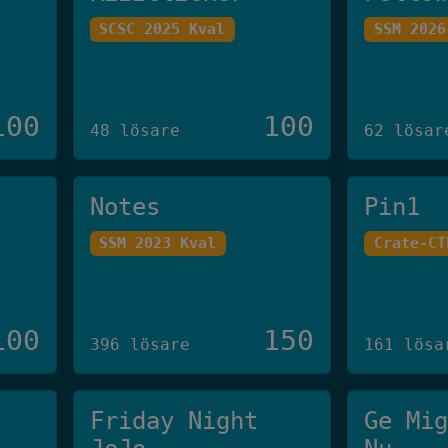
SCSC 2025 Kval
SSM 2026
100
100
48 lösare
62 lösar
Notes
Pin1
SSM 2023 Kval
Crate-CT
100
150
396 lösare
161 lösa
Friday Night
Ge Mi