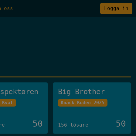
m oss
Logga in
nspektøren
Big Brother
 Kval
Knäck Koden 2025
50
50
re
156 lösare