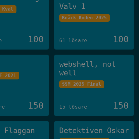
Valv 1
 Kval
Knäck Koden 2025
100
100
e
61 lösare
webshell, not
well
F 2021
SSM 2025 Final
150
150
re
15 lösare
g Flaggan
Detektiven Oskar