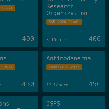
Research
 Final
Organization
SSM 2026 Final
400
400
3 lösare
ans
Antimodänerna
F 2021
Crate-CTF 2022
450
450
e
12 lösare
oms
JSFS