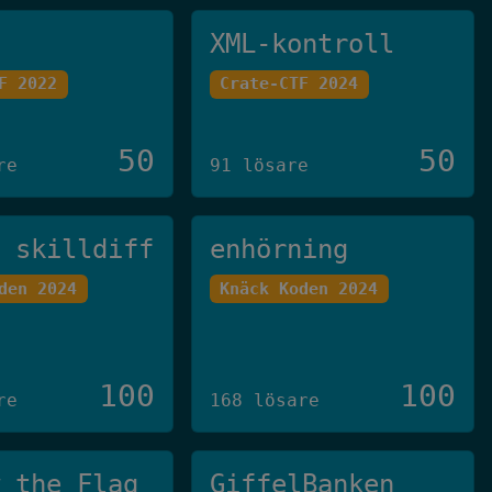
XML-kontroll
F 2022
Crate-CTF 2024
50
50
re
91 lösare
u skilldiff
enhörning
den 2024
Knäck Koden 2024
100
100
re
168 lösare
w the Flag
GiffelBanken