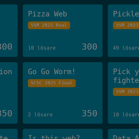
Pizza Web
Pickl
SSM 2025 Kval
SSM 2023
300
300
10 lösare
49 lösar
ion
Go Go Worm!
Pick 
fight
SCSC 2025 Final
SSM 2023
350
350
2 lösare
18 lösar
te
Is this web?
Data 