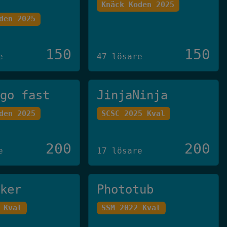
Knäck Koden 2025
den 2025
150
150
e
47 lösare
 go fast
JinjaNinja
den 2025
SCSC 2025 Kval
200
200
e
17 lösare
cker
Phototub
 Kval
SSM 2022 Kval