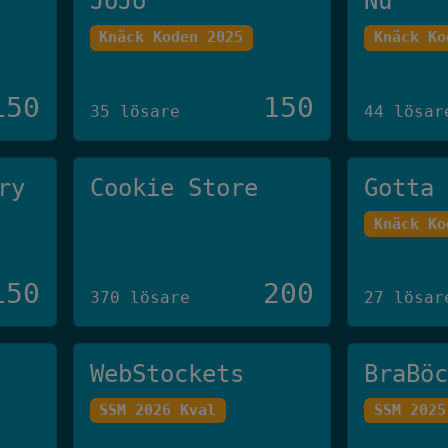
JoJo
Nu
Knäck Koden 2025
Knäck Ko
150
150
35 lösare
44 lösar
ry
Cookie Store
Gotta
Knäck Ko
150
200
370 lösare
27 lösar
WebStockets
BraBö
SSM 2026 Kval
SSM 2025