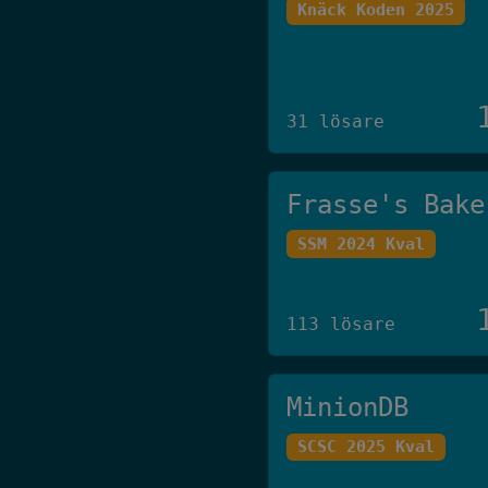
Knäck Koden 2025
31 lösare
Frasse's Bake
SSM 2024 Kval
113 lösare
MinionDB
SCSC 2025 Kval