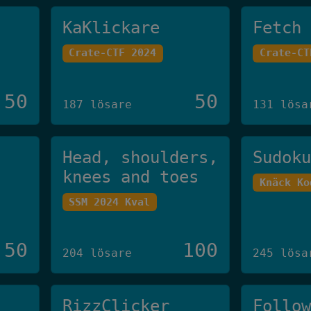
KaKlickare
Fetch
Crate-CTF 2024
Crate-CT
50
50
187 lösare
131 lösa
Head, shoulders,
Sudok
knees and toes
Knäck Ko
SSM 2024 Kval
50
100
204 lösare
245 lösa
RizzClicker
Follo