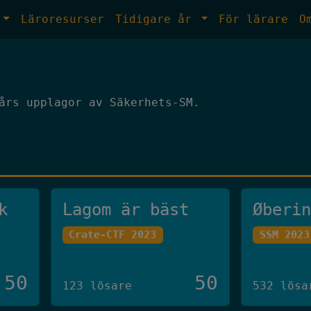
Läroresurser
Tidigare år
För lärare
O
års upplagor av Säkerhets-SM.
k
Lagom är bäst
Øberi
Crate-CTF 2023
SSM 2023
50
50
123 lösare
532 lösa