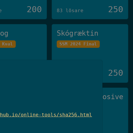
200
250
e
83 lösare
log
Skógræktin
 Kval
SSM 2024 Final
250
250
e
23 lösare
di Viruset
Not So Explosive
den 2025
SSM 2026 Kval
hub.io/online-tools/sha256.html