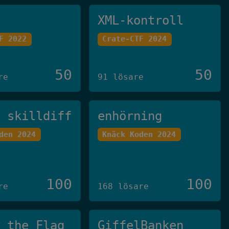
XML-kontroll
F 2022
Crate-CTF 2024
50
50
re
91 lösare
u skilldiff
enhörning
den 2024
Knäck Koden 2024
100
100
re
168 lösare
w the Flag
GiffelBanken