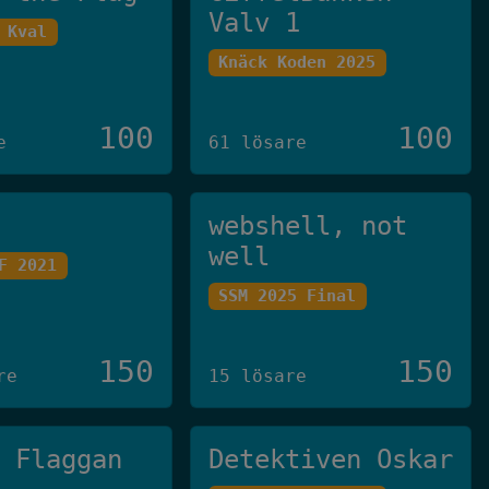
Valv 1
 Kval
Knäck Koden 2025
100
100
e
61 lösare
webshell, not
well
F 2021
SSM 2025 Final
150
150
re
15 lösare
g Flaggan
Detektiven Oskar