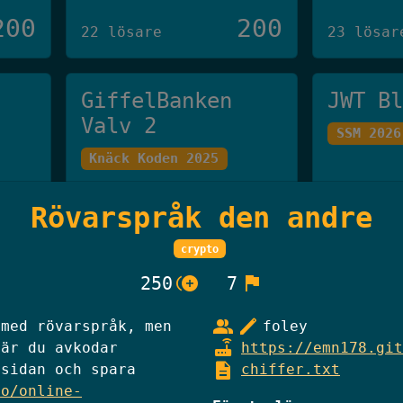
200
200
22 lösare
23 lösar
GiffelBanken
JWT B
Valv 2
SSM 2026
Knäck Koden 2025
Rövarspråk den andre
250
250
20 lösare
19 lösar
crypto
control_point_duplicate
flag
250
7
Han Som Inte Får
Skibi
Nämnas
group
edit
 med rövarspråk, men
foley
Knäck Ko
router
När du avkodar
https://emn178.git
Knäck Koden 2025
description
msidan och spara
chiffer.txt
io/online-