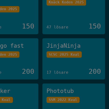
Knäck Koden 2025
den 2025
150
150
e
47 lösare
 go fast
JinjaNinja
den 2025
SCSC 2025 Kval
200
200
e
17 lösare
cker
Phototub
 Kval
SSM 2022 Kval