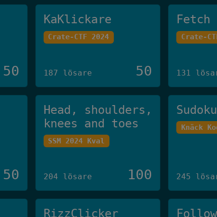
KaKlickare
Fetch
Crate-CTF 2024
Crate-CT
50
50
187 lösare
131 lösa
Head, shoulders,
Sudok
knees and toes
Knäck Ko
SSM 2024 Kval
50
100
204 lösare
245 lösa
RizzClicker
Follo