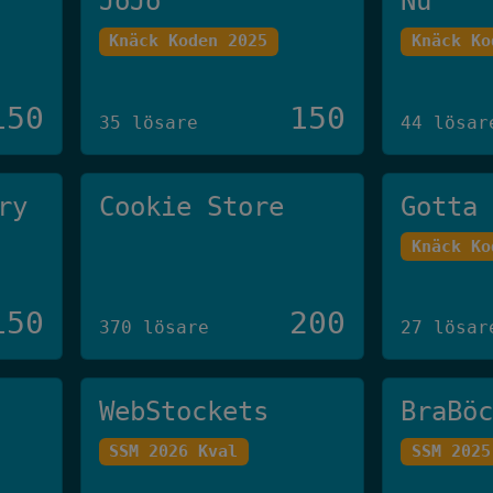
JoJo
Nu
Knäck Koden 2025
Knäck Ko
150
150
35 lösare
44 lösar
ry
Cookie Store
Gotta
Knäck Ko
150
200
370 lösare
27 lösar
WebStockets
BraBö
SSM 2026 Kval
SSM 2025