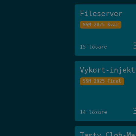
Fileserver
SSM 2025 Kval
15 lösare
Vykort-injekt
SSM 2025 Final
14 lösare
Tasty Clob-Ma