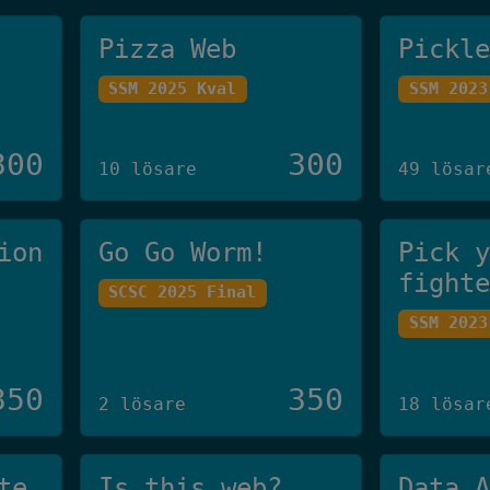
Pizza Web
Pickl
SSM 2025 Kval
SSM 2023
300
300
10 lösare
49 lösar
ion
Go Go Worm!
Pick 
fight
SCSC 2025 Final
SSM 2023
350
350
2 lösare
18 lösar
te
Is this web?
Data 