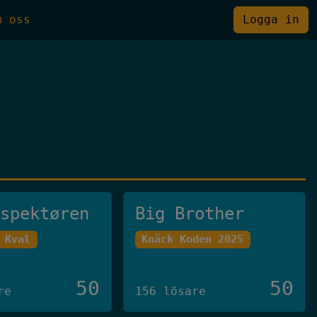
m oss
Logga in
nspektøren
Big Brother
 Kval
Knäck Koden 2025
50
50
re
156 lösare