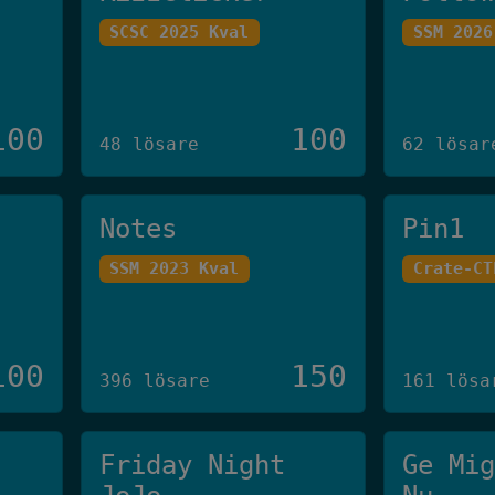
SCSC 2025 Kval
SSM 2026
100
100
48 lösare
62 lösar
Notes
Pin1
SSM 2023 Kval
Crate-CT
100
150
396 lösare
161 lösa
Friday Night
Ge Mi