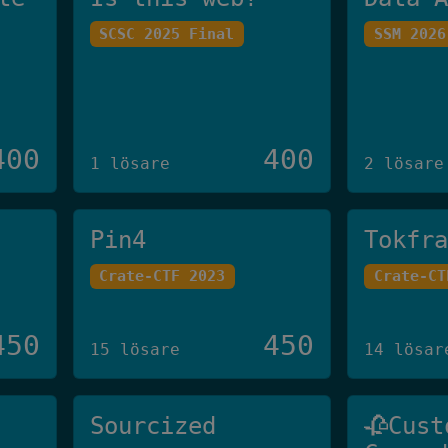
SCSC 2025 Final
SSM 2026
400
400
1 lösare
2 lösare
Pin4
Tokfr
Crate-CTF 2023
Crate-CT
450
450
15 lösare
14 lösar
Sourcized
🥀Cust