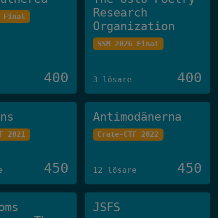
Research
 Final
Organization
SSM 2026 Final
400
400
3 lösare
ans
Antimodänerna
F 2021
Crate-CTF 2022
450
450
e
12 lösare
oms
JSFS