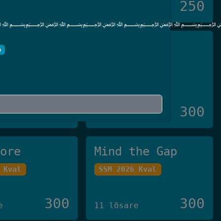
250
250
11 lösare
﷽﷽﷽﷽
ivare™️
Pin3
o
 Final
Crate-CTF 2023
300
300
e
46 lösare
tore
Mind the Gap
 Kval
SSM 2026 Kval
300
300
e
11 lösare