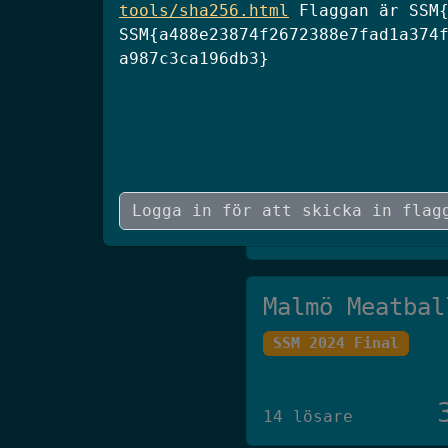
tools/sha256.html
Flaggan är SSM{
5 lösare
SSM{a488e23874f2672388e7fad1a374
a987c3ca196db3}
JAAS
SCSC 2026 Final
6 lösare
Malmö Meatbal
SSM 2024 Final
14 lösare