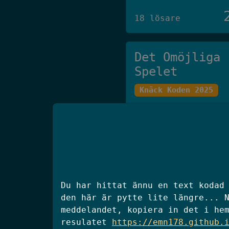
18 lösare
Det Omöjliga
Spelet
Knäck Koden 2025
27 lösare
klisterhinken
Du har hittat ännu en text kodad
SSM 2025 Final
den här är pytte lite längre... 
meddelandet, kopiera in det i he
resulatet
https://emn178.github.