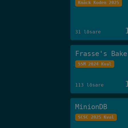
Knäck Koden 2025
31 lösare
Frasse's Bake
SSM 2024 Kval
113 lösare
MinionDB
SCSC 2025 Kval