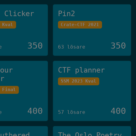
e Clicker
Pin2
 Kval
Crate-CTF 2021
350
350
e
63 lösare
your
CTF planner
er
SSM 2023 Kval
 Final
400
400
e
57 lösare
Authered
The Oslo Poetry