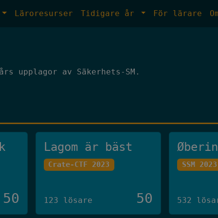
Läroresurser
Tidigare år
För lärare
O
års upplagor av Säkerhets-SM.
k
Lagom är bäst
Øberi
Crate-CTF 2023
SSM 2023
50
50
123 lösare
532 lösa