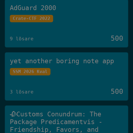
AdGuard 2000
Crate-CTF 2022
500
9 lösare
yet another boring note app
SSM 2026 Kval
500
3 lösare
🥀Customs Conundrum: The
Package Predicamentvis -
Friendship, Favors, and