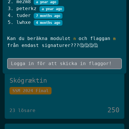
me2m8
a year ago
250
20 lösare
peterkz
a year ago
tuder
7 months ago
lwhxe
4 months ago
JWT Blog
Kan du beräkna modulot
och flaggan
n
m
SSM 2026 Kval
från endast signaturer???🤔🤔🤔🤔
250
19 lösare
Skógræktin
SSM 2024 Final
250
23 lösare