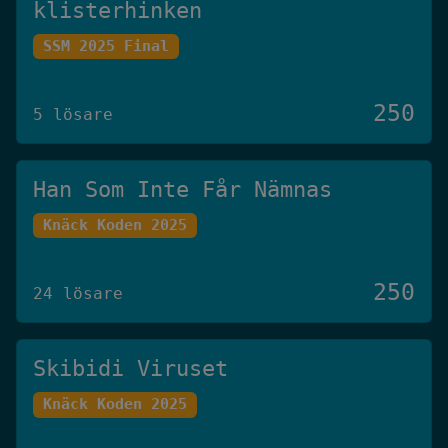
klisterhinken
SSM 2025 Final
250
5 lösare
Han Som Inte Får Nämnas
Knäck Koden 2025
250
24 lösare
Skibidi Viruset
Knäck Koden 2025