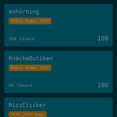
enhörning
Knäck Koden 2024
100
168 lösare
KnäckeButiken
Knäck Koden 2025
100
90 lösare
RizzClicker
SCSC 2025 Kval