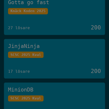
Gotta go fast
Knäck Koden 2025
200
27 lösare
JinjaNinja
SCSC 2025 Kval
200
17 lösare
MinionDB
SCSC 2025 Kval