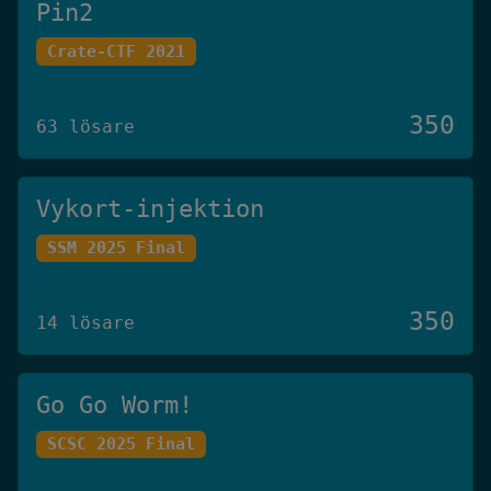
Pin2
Crate-CTF 2021
350
63 lösare
Vykort-injektion
SSM 2025 Final
350
14 lösare
Go Go Worm!
SCSC 2025 Final