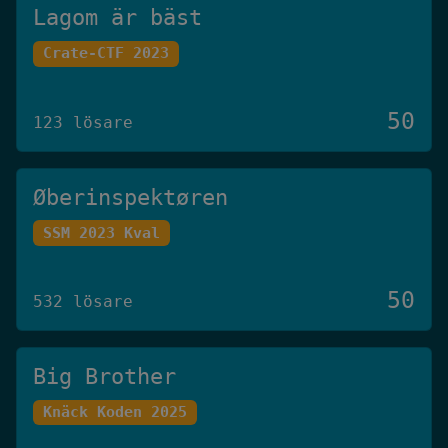
Lagom är bäst
Crate-CTF 2023
50
123 lösare
Øberinspektøren
SSM 2023 Kval
50
532 lösare
Big Brother
Knäck Koden 2025