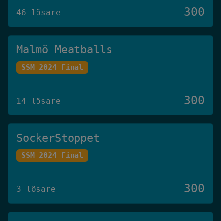
300
46 lösare
Malmö Meatballs
SSM 2024 Final
300
14 lösare
SockerStoppet
SSM 2024 Final
300
3 lösare