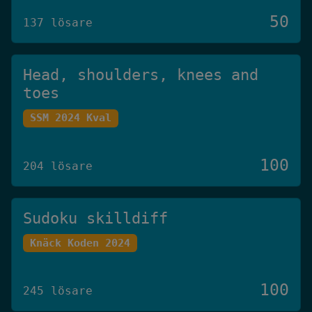
50
137 lösare
Head, shoulders, knees and
toes
SSM 2024 Kval
100
204 lösare
Sudoku skilldiff
Knäck Koden 2024
100
245 lösare