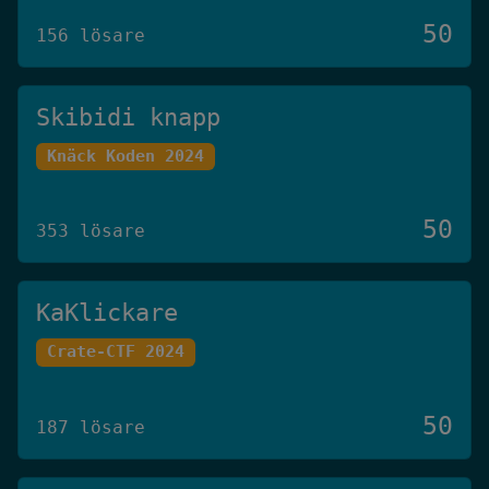
50
156 lösare
Skibidi knapp
Knäck Koden 2024
50
353 lösare
KaKlickare
Crate-CTF 2024
50
187 lösare