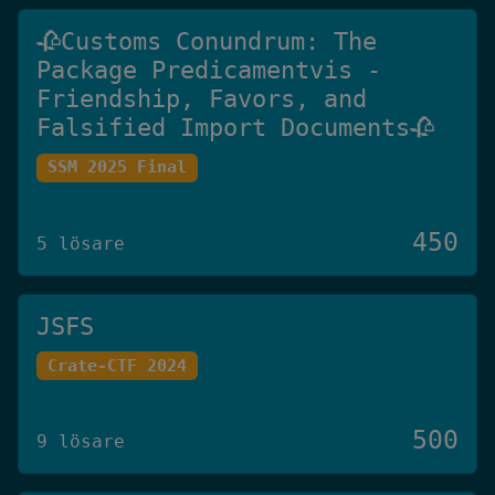
🥀Customs Conundrum: The
Package Predicamentvis -
Friendship, Favors, and
Falsified Import Documents🥀
SSM 2025 Final
450
5 lösare
JSFS
Crate-CTF 2024
500
9 lösare