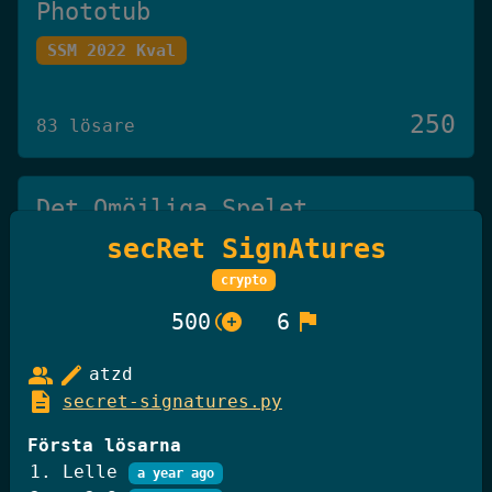
Phototub
SSM 2022 Kval
250
83 lösare
Det Omöjliga Spelet
secRet SignAtures
Knäck Koden 2025
crypto
250
control_point_duplicate
flag
500
6
27 lösare
group
edit
atzd
description
secret-signatures.py
GiffelBanken Valv 2
Knäck Koden 2025
Första lösarna
Lelle
a year ago