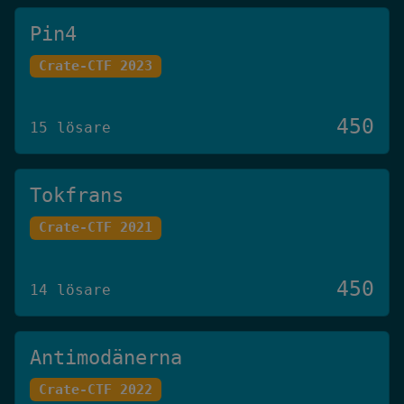
Pin4
Crate-CTF 2023
450
15 lösare
Tokfrans
Crate-CTF 2021
450
14 lösare
Antimodänerna
Crate-CTF 2022