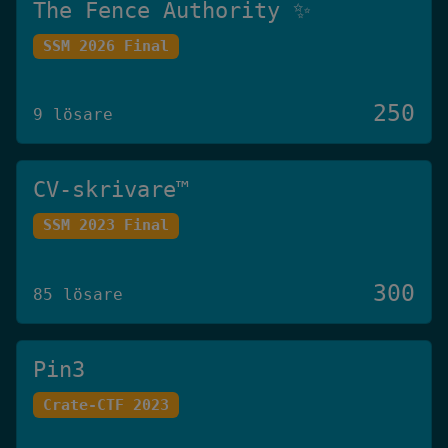
The Fence Authority ✨
SSM 2026 Final
250
9 lösare
CV-skrivare™️
SSM 2023 Final
300
85 lösare
Pin3
Crate-CTF 2023