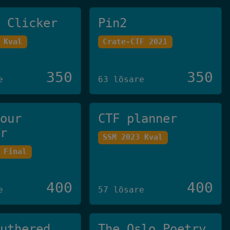
e Clicker
Pin2
 Kval
Crate-CTF 2021
350
350
e
63 lösare
your
CTF planner
er
SSM 2023 Kval
 Final
400
400
e
57 lösare
Authered
The Oslo Poetry