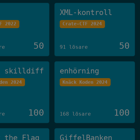
XML-kontroll
F 2022
Crate-CTF 2024
50
50
re
91 lösare
u skilldiff
enhörning
den 2024
Knäck Koden 2024
100
100
re
168 lösare
w the Flag
GiffelBanken