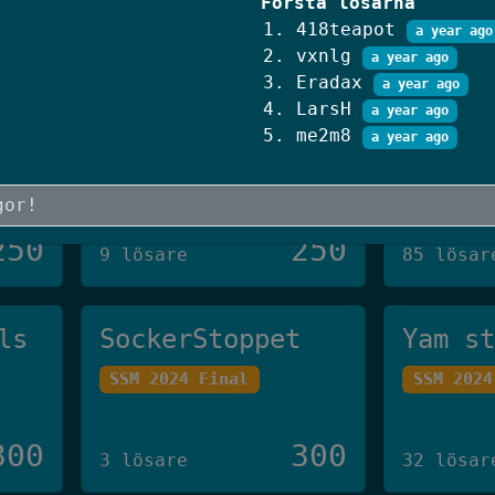
Första lösarna
250
250
24 lösare
9 lösare
418teapot
a year ago
vxnlg
a year ago
Eradax
a year ago
The Fence
CV-skr
LarsH
a year ago
Authority ✨
me2m8
a year ago
SSM 2023
SSM 2026 Final
250
250
9 lösare
85 lösar
ls
SockerStoppet
Yam s
SSM 2024 Final
SSM 2024
300
300
3 lösare
32 lösar