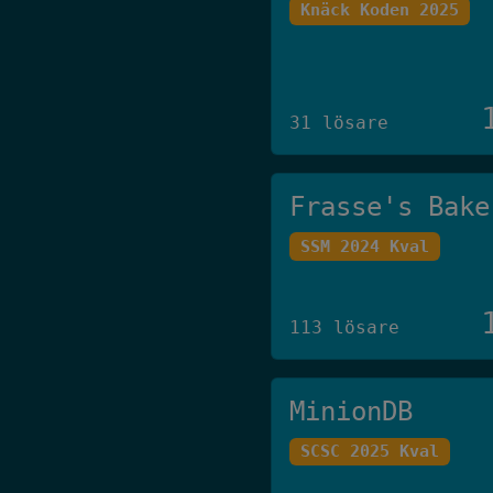
Knäck Koden 2025
31 lösare
Frasse's Bake
SSM 2024 Kval
113 lösare
MinionDB
SCSC 2025 Kval