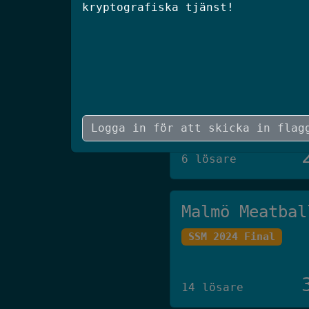
kryptografiska tjänst!
5 lösare
JAAS
SCSC 2026 Final
6 lösare
Malmö Meatbal
SSM 2024 Final
14 lösare