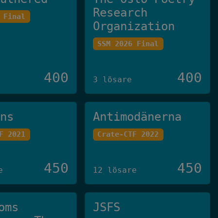
Research
 Final
Organization
SSM 2026 Final
400
400
3 lösare
ans
Antimodänerna
F 2021
Crate-CTF 2022
450
450
e
12 lösare
oms
JSFS