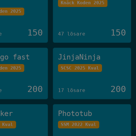
Knäck Koden 2025
den 2025
150
150
e
47 lösare
 go fast
JinjaNinja
den 2025
SCSC 2025 Kval
200
200
e
17 lösare
cker
Phototub
 Kval
SSM 2022 Kval