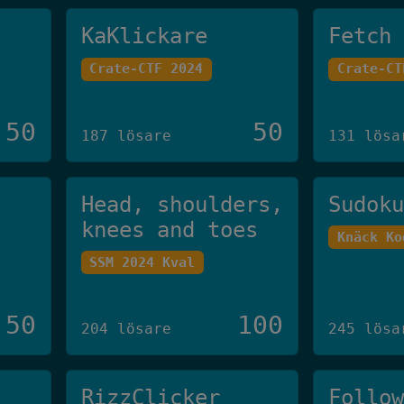
KaKlickare
Fetch
Crate-CTF 2024
Crate-CT
50
50
187 lösare
131 lösa
Head, shoulders,
Sudok
knees and toes
Knäck Ko
SSM 2024 Kval
50
100
204 lösare
245 lösa
RizzClicker
Follo