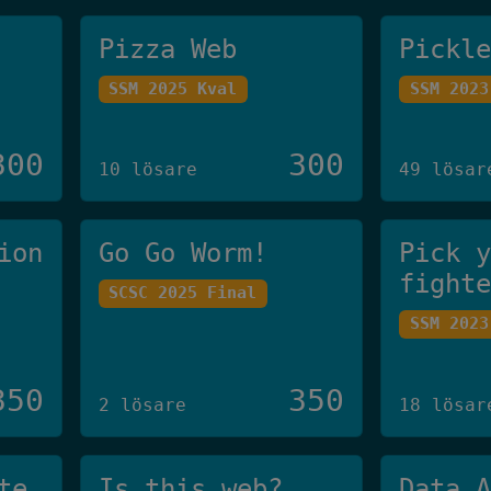
Pizza Web
Pickl
SSM 2025 Kval
SSM 2023
300
300
10 lösare
49 lösar
ion
Go Go Worm!
Pick 
fight
SCSC 2025 Final
SSM 2023
350
350
2 lösare
18 lösar
te
Is this web?
Data 