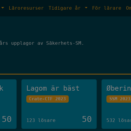
Läroresurser
Tidigare år
För lärare
O
års upplagor av Säkerhets-SM.
k
Lagom är bäst
Øberi
Crate-CTF 2023
SSM 2023
50
50
123 lösare
532 lösa