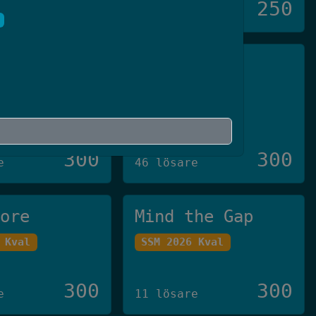
250
250
11 lösare
ivare™️
Pin3
 Final
Crate-CTF 2023
300
300
e
46 lösare
tore
Mind the Gap
 Kval
SSM 2026 Kval
300
300
e
11 lösare