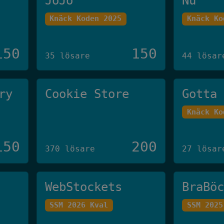
JoJo
Nu
Knäck Koden 2025
Knäck Ko
150
150
35 lösare
44 lösar
ry
Cookie Store
Gotta
Knäck Ko
150
200
370 lösare
27 lösar
WebStockets
BraBö
SSM 2026 Kval
SSM 2025