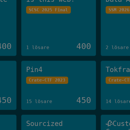
SCSC 2025 Final
SSM 2026
400
400
1 lösare
2 lösare
Pin4
Tokfr
Crate-CTF 2023
Crate-CT
450
450
15 lösare
14 lösar
Sourcized
🥀Cust