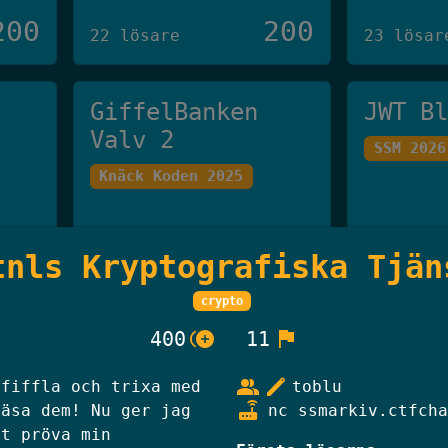
200
200
22 lösare
23 lösar
GiffelBanken
JWT B
Valv 2
SSM 2026
Knäck Koden 2025
250
250
20 lösare
19 lösar
tnls Kryptografiska Tjän
crypto
Han Som Inte Får
Skibi
control_point_duplicate
flag
400
11
Nämnas
Knäck Ko
group
edit
 fiffla och trixa med
toblu
Knäck Koden 2025
router
läsa dem! Nu ger jag
nc ssmarkiv.ctfcha
tt pröva min