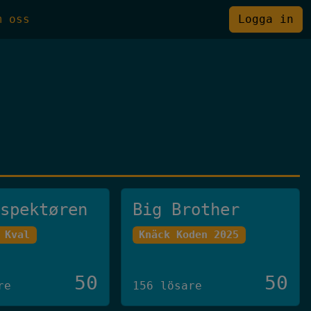
m oss
Logga in
nspektøren
Big Brother
 Kval
Knäck Koden 2025
50
50
re
156 lösare