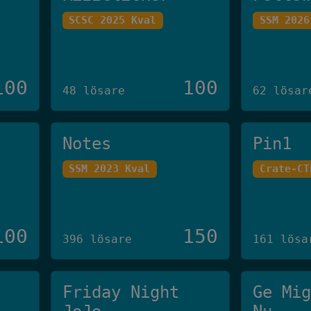
SCSC 2025 Kval
SSM 2026
100
100
48 lösare
62 lösar
Notes
Pin1
SSM 2023 Kval
Crate-CT
100
150
396 lösare
161 lösa
Friday Night
Ge Mi