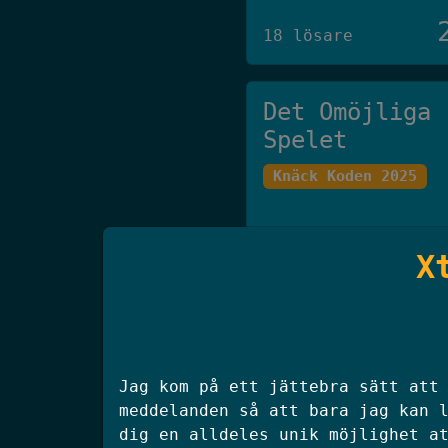
18 lösare
Det Omöjliga
Spelet
Knäck Koden 2025
27 lösare
X
klisterhinken
SSM 2025 Final
Jag kom på ett jättebra sätt att
meddelanden så att bara jag kan 
dig en alldeles unik möjlighet a