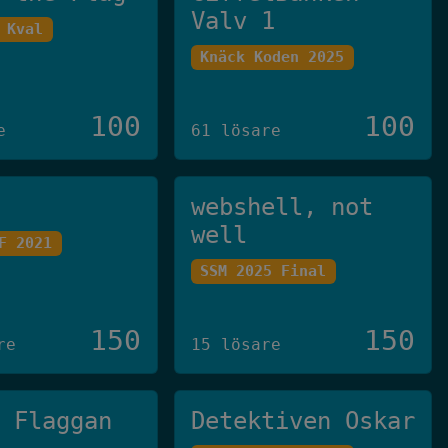
Valv 1
 Kval
Knäck Koden 2025
100
100
e
61 lösare
webshell, not
well
F 2021
SSM 2025 Final
150
150
re
15 lösare
g Flaggan
Detektiven Oskar