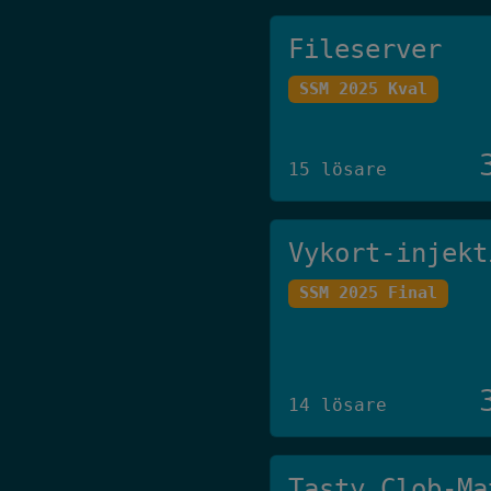
Fileserver
SSM 2025 Kval
15 lösare
Vykort-injekt
SSM 2025 Final
14 lösare
Tasty Clob-Ma