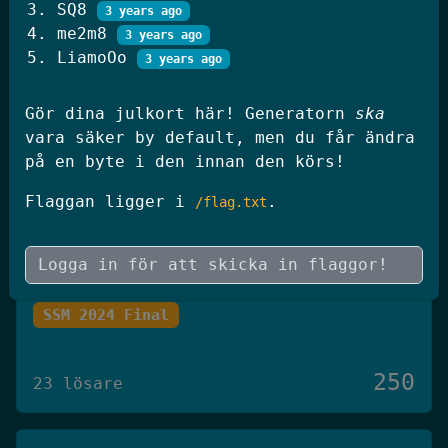
SQ8
3 years ago
250
20 lösare
me2m8
3 years ago
LiamoOo
3 years ago
JWT Blog
Gör dina julkort här! Generatorn
ska
SSM 2026 Kval
vara säker by default, men du får ändra
på en byte i den innan den körs!
250
Flaggan ligger i
.
/flag.txt
19 lösare
Skógræktin
SSM 2024 Final
250
23 lösare