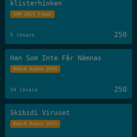
klisterhinken
SSM 2025 Final
250
5 lösare
Han Som Inte Får Nämnas
Knäck Koden 2025
250
24 lösare
Skibidi Viruset
Knäck Koden 2025