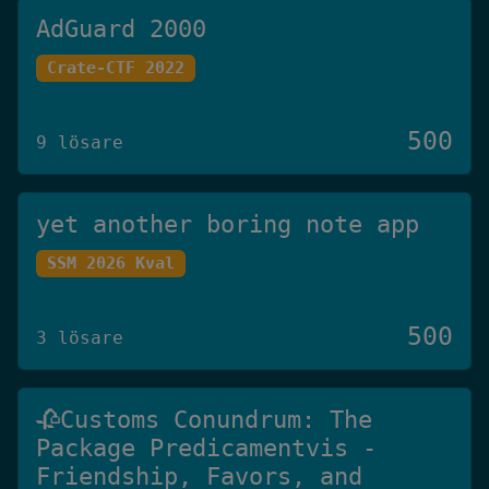
AdGuard 2000
Crate-CTF 2022
500
9 lösare
yet another boring note app
SSM 2026 Kval
500
3 lösare
🥀Customs Conundrum: The
Package Predicamentvis -
Friendship, Favors, and