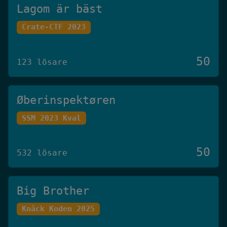
Lagom är bäst
Crate-CTF 2023
50
123 lösare
Øberinspektøren
SSM 2023 Kval
50
532 lösare
Big Brother
Knäck Koden 2025