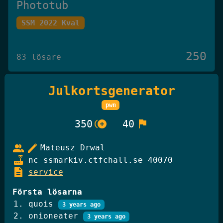
Phototub
SSM 2022 Kval
250
83 lösare
Julkortsgenerator
Det Omöjliga Spelet
pwn
Knäck Koden 2025
control_point_duplicate
flag
350
40
250
group
edit
27 lösare
Mateusz Drwal
router
nc ssmarkiv.ctfchall.se 40070
description
service
GiffelBanken Valv 2
Första lösarna
Knäck Koden 2025
quois
3 years ago
onioneater
3 years ago