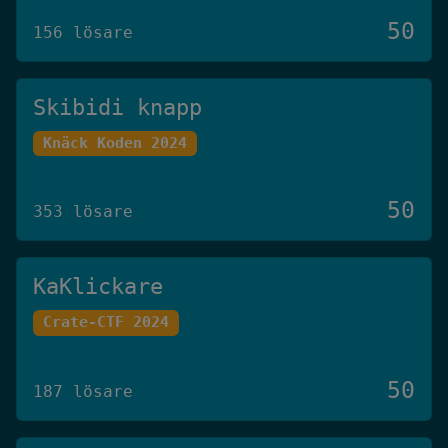
50
156 lösare
Skibidi knapp
Knäck Koden 2024
50
353 lösare
KaKlickare
Crate-CTF 2024
50
187 lösare