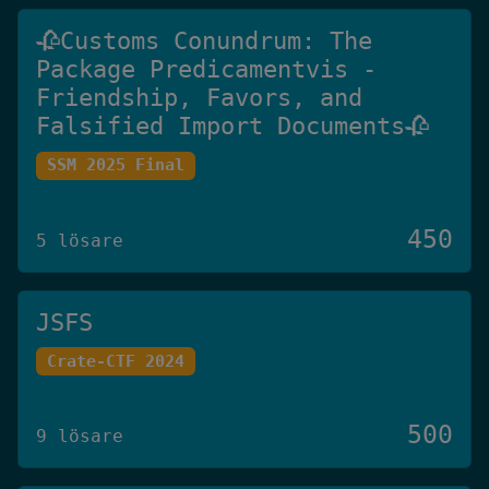
🥀Customs Conundrum: The
Package Predicamentvis -
Friendship, Favors, and
Falsified Import Documents🥀
SSM 2025 Final
450
5 lösare
JSFS
Crate-CTF 2024
500
9 lösare