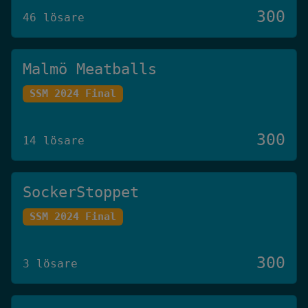
300
46 lösare
Malmö Meatballs
SSM 2024 Final
300
14 lösare
SockerStoppet
SSM 2024 Final
300
3 lösare