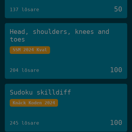
50
137 lösare
Head, shoulders, knees and
toes
SSM 2024 Kval
100
204 lösare
Sudoku skilldiff
Knäck Koden 2024
100
245 lösare