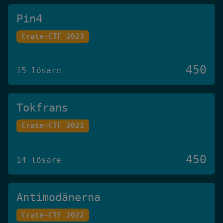
Pin4
Crate-CTF 2023
450
15 lösare
Tokfrans
Crate-CTF 2021
450
14 lösare
Antimodänerna
Crate-CTF 2022