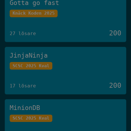
Gotta go fast
Knäck Koden 2025
200
27 lösare
JinjaNinja
SCSC 2025 Kval
200
17 lösare
MinionDB
SCSC 2025 Kval