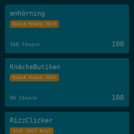
enhörning
Knäck Koden 2024
100
168 lösare
KnäckeButiken
Knäck Koden 2025
100
90 lösare
RizzClicker
SCSC 2025 Kval