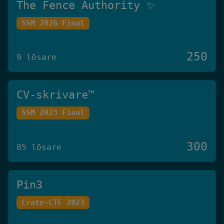
The Fence Authority ✨
SSM 2026 Final
250
9 lösare
CV-skrivare™️
SSM 2023 Final
300
85 lösare
Pin3
Crate-CTF 2023