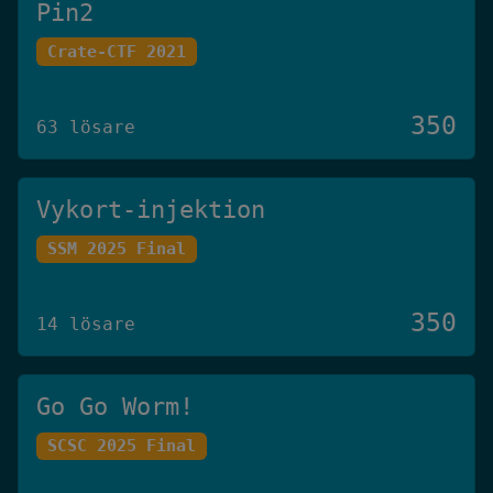
Pin2
Crate-CTF 2021
350
63 lösare
Vykort-injektion
SSM 2025 Final
350
14 lösare
Go Go Worm!
SCSC 2025 Final