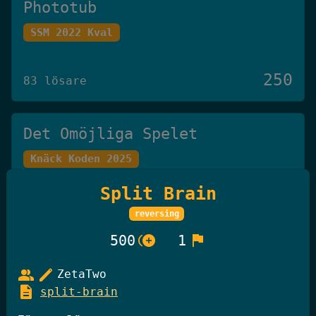
Phototub
SSM 2022 Kval
250
83 lösare
Det Omöjliga Spelet
Knäck Koden 2025
Split Brain
250
27 lösare
reversing
control_point_duplicate
flag
500
1
GiffelBanken Valv 2
group
edit
ZetaTwo
Knäck Koden 2025
description
split-brain