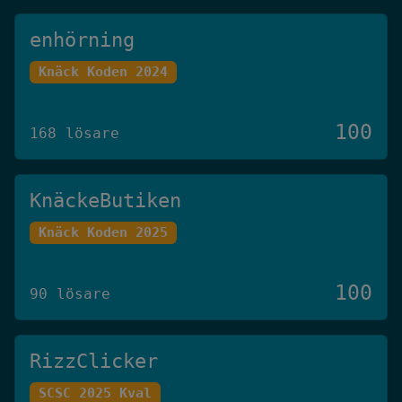
enhörning
Knäck Koden 2024
100
168 lösare
KnäckeButiken
Knäck Koden 2025
100
90 lösare
RizzClicker
SCSC 2025 Kval