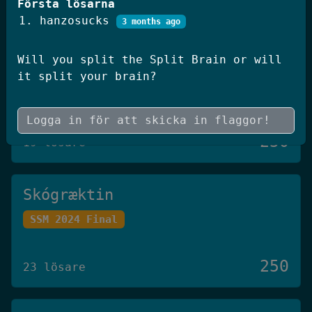
Första lösarna
250
20 lösare
hanzosucks
3 months ago
Will you split the Split Brain or will
JWT Blog
it split your brain?
SSM 2026 Kval
250
19 lösare
Skógræktin
SSM 2024 Final
250
23 lösare