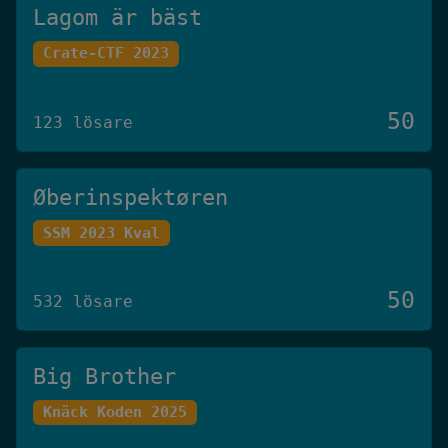
Lagom är bäst
Crate-CTF 2023
50
123 lösare
Øberinspektøren
SSM 2023 Kval
50
532 lösare
Big Brother
Knäck Koden 2025