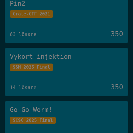
Pin2
Crate-CTF 2021
350
63 lösare
Vykort-injektion
SSM 2025 Final
350
14 lösare
Go Go Worm!
SCSC 2025 Final