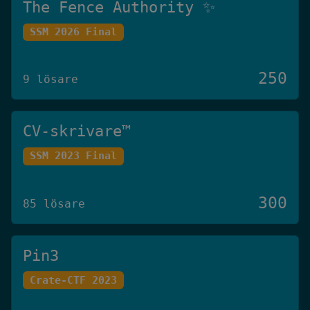
The Fence Authority ✨
SSM 2026 Final
250
9 lösare
CV-skrivare™️
SSM 2023 Final
300
85 lösare
Pin3
Crate-CTF 2023