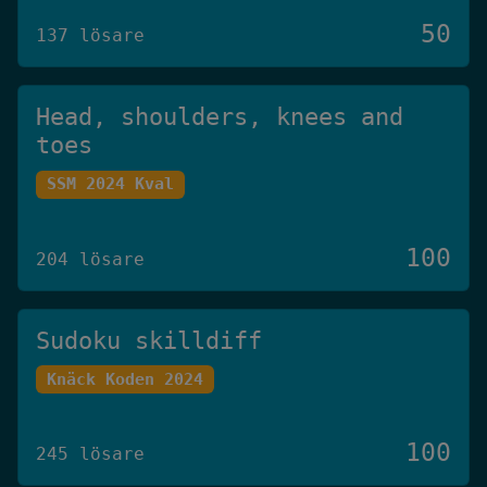
50
137 lösare
Head, shoulders, knees and
toes
SSM 2024 Kval
100
204 lösare
Sudoku skilldiff
Knäck Koden 2024
100
245 lösare