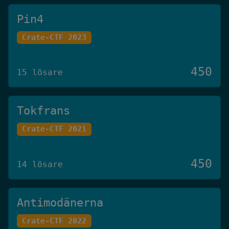
Pin4
Crate-CTF 2023
450
15 lösare
Tokfrans
Crate-CTF 2021
450
14 lösare
Antimodänerna
Crate-CTF 2022