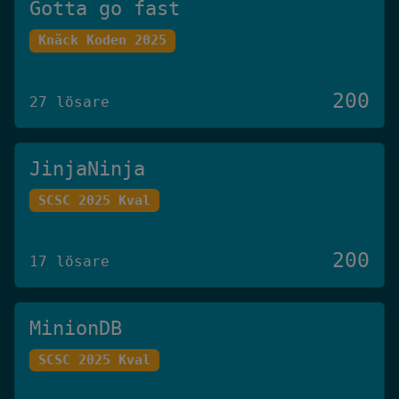
Gotta go fast
Knäck Koden 2025
200
27 lösare
JinjaNinja
SCSC 2025 Kval
200
17 lösare
MinionDB
SCSC 2025 Kval