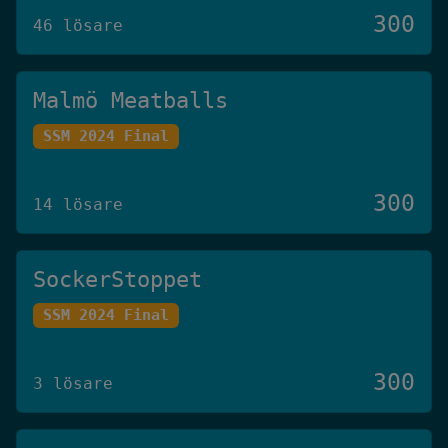
300
46 lösare
Malmö Meatballs
SSM 2024 Final
300
14 lösare
SockerStoppet
SSM 2024 Final
300
3 lösare