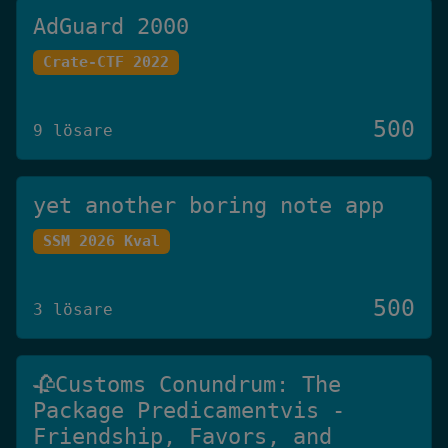
AdGuard 2000
Crate-CTF 2022
500
9 lösare
yet another boring note app
SSM 2026 Kval
500
3 lösare
🥀Customs Conundrum: The
Package Predicamentvis -
Friendship, Favors, and