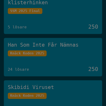
klisterhinken
SSM 2025 Final
250
5 lösare
Han Som Inte Får Nämnas
Knäck Koden 2025
250
24 lösare
Skibidi Viruset
Knäck Koden 2025