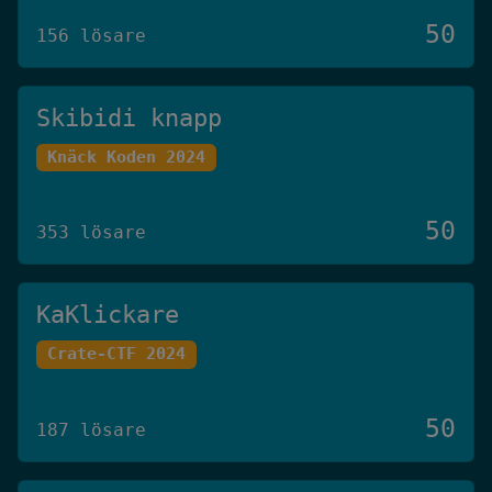
50
156 lösare
Skibidi knapp
Knäck Koden 2024
50
353 lösare
KaKlickare
Crate-CTF 2024
50
187 lösare