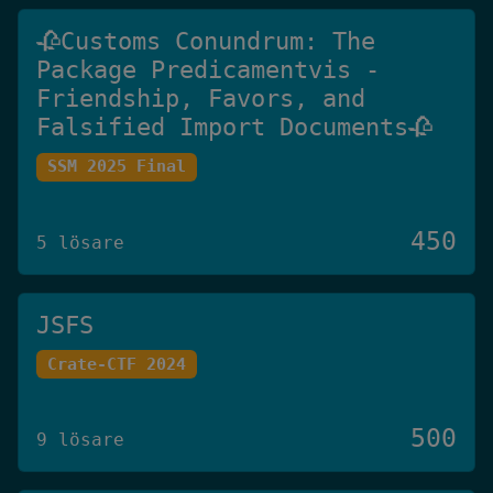
🥀Customs Conundrum: The
Package Predicamentvis -
Friendship, Favors, and
Falsified Import Documents🥀
SSM 2025 Final
450
5 lösare
JSFS
Crate-CTF 2024
500
9 lösare