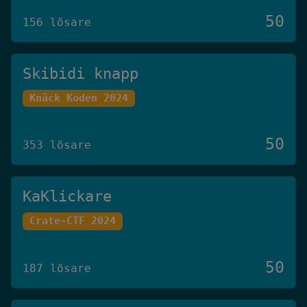
50
156 lösare
Skibidi knapp
Knäck Koden 2024
50
353 lösare
KaKlickare
Crate-CTF 2024
50
187 lösare