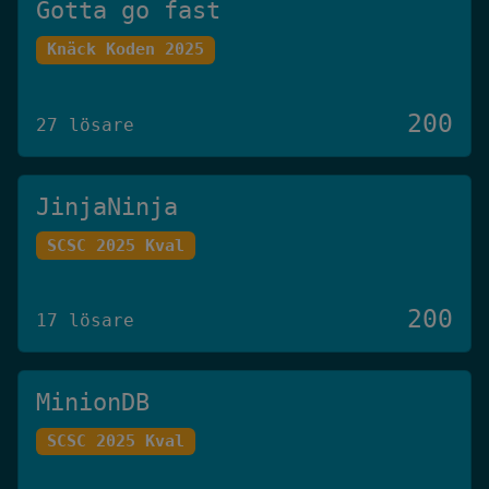
Gotta go fast
Knäck Koden 2025
200
27 lösare
JinjaNinja
SCSC 2025 Kval
200
17 lösare
MinionDB
SCSC 2025 Kval