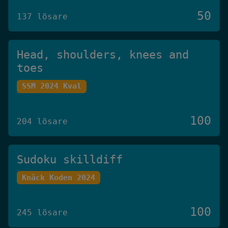
50
137 lösare
Head, shoulders, knees and
toes
SSM 2024 Kval
100
204 lösare
Sudoku skilldiff
Knäck Koden 2024
100
245 lösare