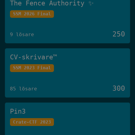
The Fence Authority ✨
SSM 2026 Final
250
9 lösare
CV-skrivare™️
SSM 2023 Final
300
85 lösare
Pin3
Crate-CTF 2023