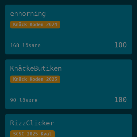
enhörning
Knäck Koden 2024
100
168 lösare
KnäckeButiken
Knäck Koden 2025
100
90 lösare
RizzClicker
SCSC 2025 Kval