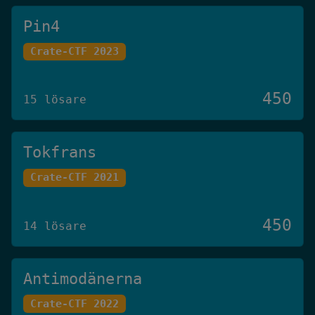
Pin4
Crate-CTF 2023
450
15 lösare
Tokfrans
Crate-CTF 2021
450
14 lösare
Antimodänerna
Crate-CTF 2022