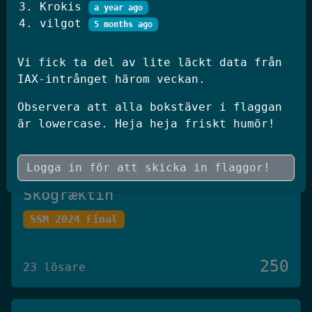
Krokis
a year ago
250
20 lösare
vilgot
5 months ago
Vi fick ta del av lite läckt data från
JWT Blog
IAX-intrånget härom veckan.
SSM 2026 Kval
Observera att alla bokstäver i flaggan
är lowercase. Heja heja friskt humör!
250
19 lösare
Skógræktin
SSM 2024 Final
250
23 lösare