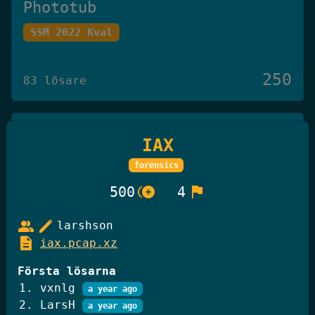
Phototub
SSM 2022 Kval
250
83 lösare
Det Omöjliga Spelet
IAX
Knäck Koden 2025
forensics
control_point_duplicate
flag
500
4
250
27 lösare
group
edit
larshson
description
iax.pcap.xz
GiffelBanken Valv 2
Första lösarna
Knäck Koden 2025
vxnlg
a year ago
LarsH
a year ago