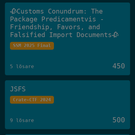
🥀Customs Conundrum: The
Package Predicamentvis -
Friendship, Favors, and
Falsified Import Documents🥀
SSM 2025 Final
450
5 lösare
JSFS
Crate-CTF 2024
500
9 lösare