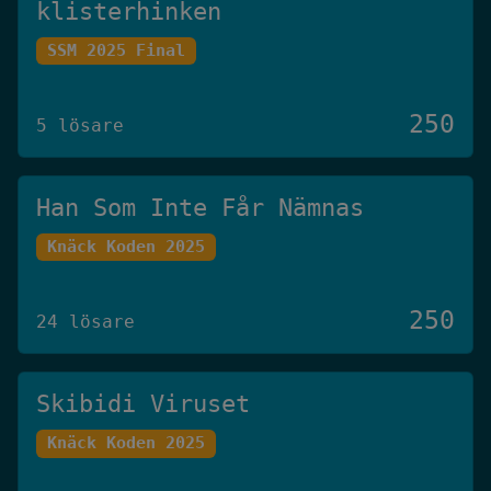
klisterhinken
SSM 2025 Final
250
5 lösare
Han Som Inte Får Nämnas
Knäck Koden 2025
250
24 lösare
Skibidi Viruset
Knäck Koden 2025