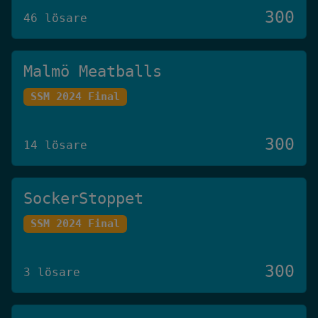
300
46 lösare
Malmö Meatballs
SSM 2024 Final
300
14 lösare
SockerStoppet
SSM 2024 Final
300
3 lösare