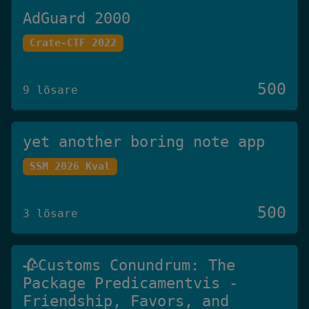
AdGuard 2000
Crate-CTF 2022
500
9 lösare
yet another boring note app
SSM 2026 Kval
500
3 lösare
🥀Customs Conundrum: The
Package Predicamentvis -
Friendship, Favors, and