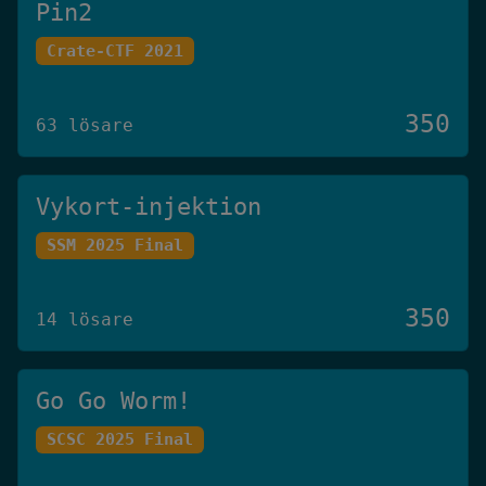
Pin2
Crate-CTF 2021
350
63 lösare
Vykort-injektion
SSM 2025 Final
350
14 lösare
Go Go Worm!
SCSC 2025 Final