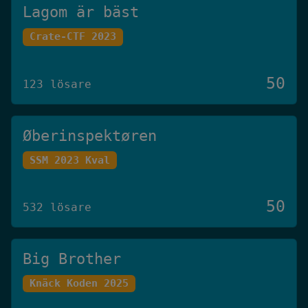
Lagom är bäst
Crate-CTF 2023
50
123 lösare
Øberinspektøren
SSM 2023 Kval
50
532 lösare
Big Brother
Knäck Koden 2025