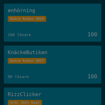
enhörning
Knäck Koden 2024
100
168 lösare
KnäckeButiken
Knäck Koden 2025
100
90 lösare
RizzClicker
SCSC 2025 Kval