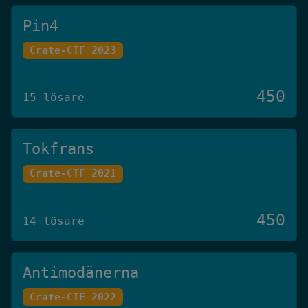
Pin4
Crate-CTF 2023
450
15 lösare
Tokfrans
Crate-CTF 2021
450
14 lösare
Antimodänerna
Crate-CTF 2022