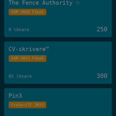
The Fence Authority ✨
SSM 2026 Final
250
9 lösare
CV-skrivare™️
SSM 2023 Final
300
85 lösare
Pin3
Crate-CTF 2023