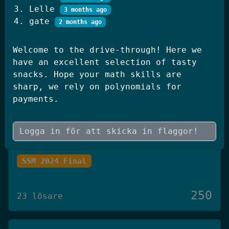
Lelle
250
3 months ago
20 lösare
gate
2 months ago
JWT Blog
Welcome to the drive-through! Here we
have an excellent selection of tasty
SSM 2026 Kval
snacks. Hope your math skills are
sharp, we rely on polynomials for
payments.
250
19 lösare
Skógræktin
SSM 2024 Final
250
23 lösare