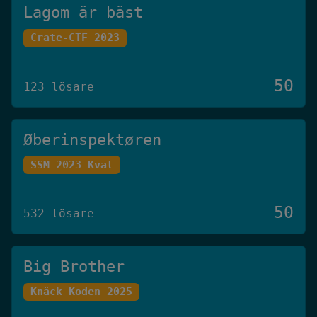
Lagom är bäst
Crate-CTF 2023
50
123 lösare
Øberinspektøren
SSM 2023 Kval
50
532 lösare
Big Brother
Knäck Koden 2025