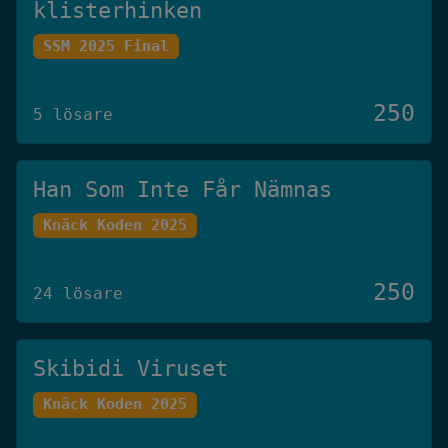
klisterhinken
SSM 2025 Final
250
5 lösare
Han Som Inte Får Nämnas
Knäck Koden 2025
250
24 lösare
Skibidi Viruset
Knäck Koden 2025