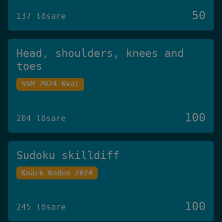
50
137 lösare
Head, shoulders, knees and
toes
SSM 2024 Kval
100
204 lösare
Sudoku skilldiff
Knäck Koden 2024
100
245 lösare