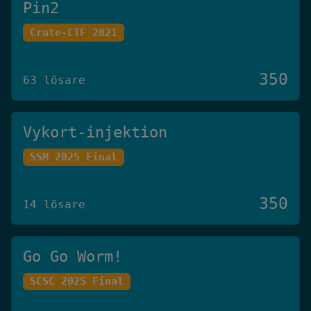
Pin2
Crate-CTF 2021
350
63 lösare
Vykort-injektion
SSM 2025 Final
350
14 lösare
Go Go Worm!
SCSC 2025 Final