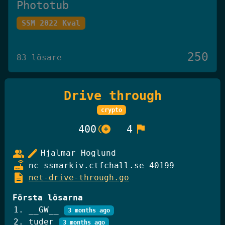
Phototub
SSM 2022 Kval
250
83 lösare
Drive through
Det Omöjliga Spelet
crypto
Knäck Koden 2025
control_point_duplicate
flag
400
4
250
27 lösare
group
edit
Hjalmar Hoglund
router
nc ssmarkiv.ctfchall.se 40199
description
net-drive-through.go
GiffelBanken Valv 2
Första lösarna
Knäck Koden 2025
__GW__
3 months ago
tuder
3 months ago