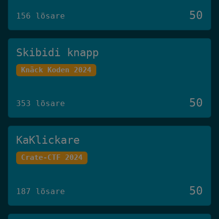
50
156 lösare
Skibidi knapp
Knäck Koden 2024
50
353 lösare
KaKlickare
Crate-CTF 2024
50
187 lösare