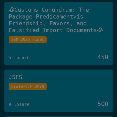
🥀Customs Conundrum: The
Package Predicamentvis -
Friendship, Favors, and
Falsified Import Documents🥀
SSM 2025 Final
450
5 lösare
JSFS
Crate-CTF 2024
500
9 lösare