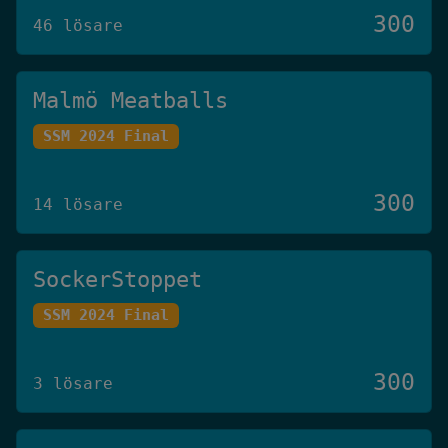
300
46 lösare
Malmö Meatballs
SSM 2024 Final
300
14 lösare
SockerStoppet
SSM 2024 Final
300
3 lösare