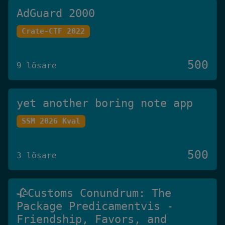
AdGuard 2000
Crate-CTF 2022
500
9 lösare
yet another boring note app
SSM 2026 Kval
500
3 lösare
🥀Customs Conundrum: The
Package Predicamentvis -
Friendship, Favors, and