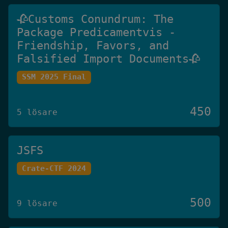
🥀Customs Conundrum: The
Package Predicamentvis -
Friendship, Favors, and
Falsified Import Documents🥀
SSM 2025 Final
450
5 lösare
JSFS
Crate-CTF 2024
500
9 lösare