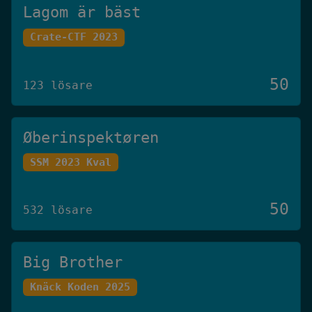
Lagom är bäst
Crate-CTF 2023
50
123 lösare
Øberinspektøren
SSM 2023 Kval
50
532 lösare
Big Brother
Knäck Koden 2025