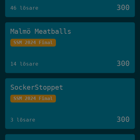
300
46 lösare
Malmö Meatballs
SSM 2024 Final
300
14 lösare
SockerStoppet
SSM 2024 Final
300
3 lösare