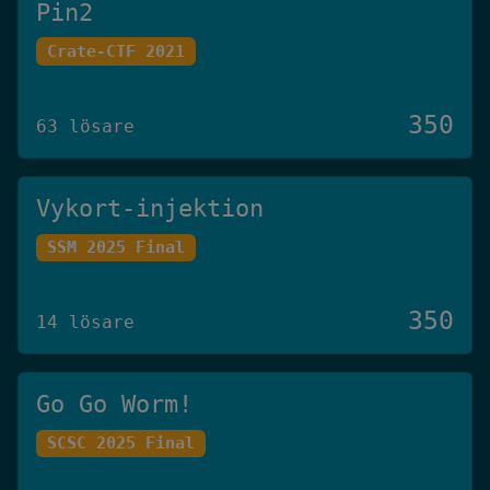
Pin2
Crate-CTF 2021
350
63 lösare
Vykort-injektion
SSM 2025 Final
350
14 lösare
Go Go Worm!
SCSC 2025 Final