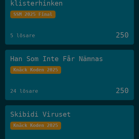
klisterhinken
SSM 2025 Final
250
5 lösare
Han Som Inte Får Nämnas
Knäck Koden 2025
250
24 lösare
Skibidi Viruset
Knäck Koden 2025