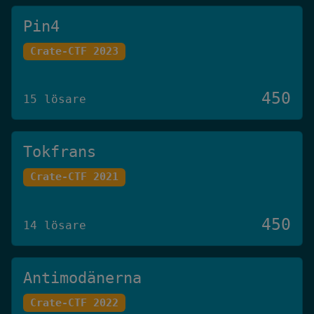
Pin4
Crate-CTF 2023
450
15 lösare
Tokfrans
Crate-CTF 2021
450
14 lösare
Antimodänerna
Crate-CTF 2022