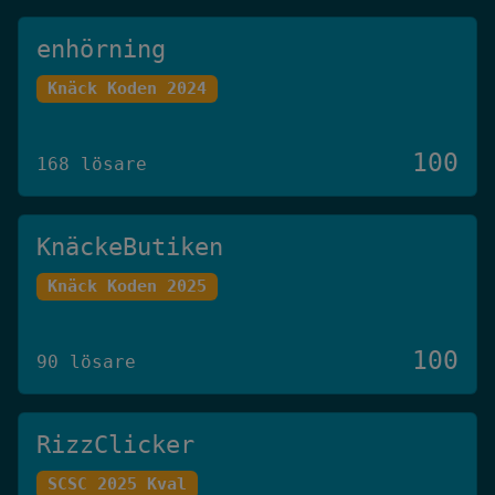
enhörning
Knäck Koden 2024
100
168 lösare
KnäckeButiken
Knäck Koden 2025
100
90 lösare
RizzClicker
SCSC 2025 Kval