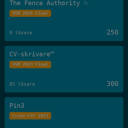
The Fence Authority ✨
SSM 2026 Final
250
9 lösare
CV-skrivare™️
SSM 2023 Final
300
85 lösare
Pin3
Crate-CTF 2023