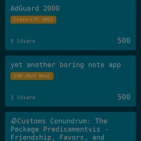
AdGuard 2000
Crate-CTF 2022
500
9 lösare
yet another boring note app
SSM 2026 Kval
500
3 lösare
🥀Customs Conundrum: The
Package Predicamentvis -
Friendship, Favors, and