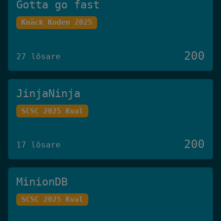
Gotta go fast
Knäck Koden 2025
200
27 lösare
JinjaNinja
SCSC 2025 Kval
200
17 lösare
MinionDB
SCSC 2025 Kval