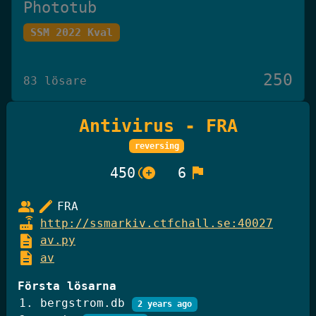
Phototub
SSM 2022 Kval
250
83 lösare
Antivirus - FRA
Det Omöjliga Spelet
reversing
Knäck Koden 2025
control_point_duplicate
flag
450
6
250
group
edit
FRA
27 lösare
router
http://ssmarkiv.ctfchall.se:40027
description
av.py
description
av
GiffelBanken Valv 2
Knäck Koden 2025
Första lösarna
bergstrom.db
2 years ago