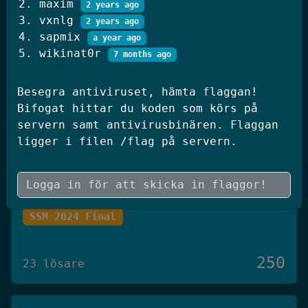
maxim
2 years ago
250
20 lösare
vxnlg
2 years ago
sapmix
a year ago
wikinat0r
7 months ago
JWT Blog
Besegra antiviruset, hämta flaggan!
SSM 2026 Kval
Bifogat hittar du koden som körs på
servern samt antivirusbinären. Flaggan
250
19 lösare
ligger i filen /flag på servern.
Skógræktin
SSM 2024 Final
250
23 lösare