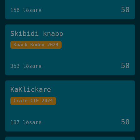
50
156 lösare
Skibidi knapp
Knäck Koden 2024
50
353 lösare
KaKlickare
Crate-CTF 2024
50
187 lösare