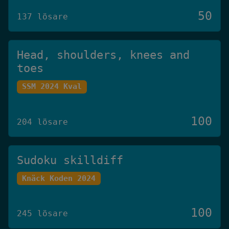
50
137 lösare
Head, shoulders, knees and
toes
SSM 2024 Kval
100
204 lösare
Sudoku skilldiff
Knäck Koden 2024
100
245 lösare