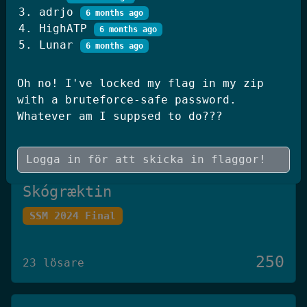
adrjo
250
6 months ago
20 lösare
HighATP
6 months ago
Lunar
6 months ago
JWT Blog
Oh no! I've locked my flag in my zip
SSM 2026 Kval
with a bruteforce-safe password.
Whatever am I suppsed to do???
250
19 lösare
Skógræktin
SSM 2024 Final
250
23 lösare