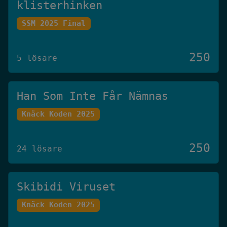
klisterhinken
SSM 2025 Final
250
5 lösare
Han Som Inte Får Nämnas
Knäck Koden 2025
250
24 lösare
Skibidi Viruset
Knäck Koden 2025