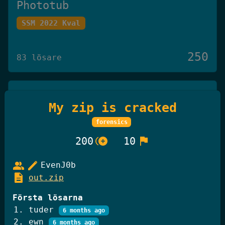
Phototub
SSM 2022 Kval
250
83 lösare
Det Omöjliga Spelet
My zip is cracked
Knäck Koden 2025
forensics
control_point_duplicate
flag
200
10
250
27 lösare
group
edit
EvenJ0b
description
out.zip
GiffelBanken Valv 2
Första lösarna
Knäck Koden 2025
tuder
6 months ago
ewn
6 months ago