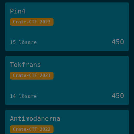
Pin4
Crate-CTF 2023
450
15 lösare
Tokfrans
Crate-CTF 2021
450
14 lösare
Antimodänerna
Crate-CTF 2022