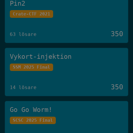
Pin2
Crate-CTF 2021
350
63 lösare
Vykort-injektion
SSM 2025 Final
350
14 lösare
Go Go Worm!
SCSC 2025 Final