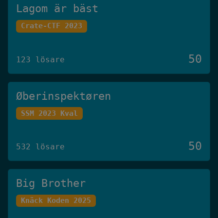
Lagom är bäst
Crate-CTF 2023
50
123 lösare
Øberinspektøren
SSM 2023 Kval
50
532 lösare
Big Brother
Knäck Koden 2025