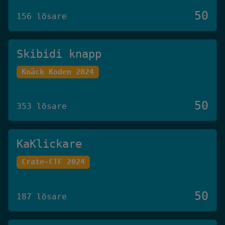
50
156 lösare
Skibidi knapp
Knäck Koden 2024
50
353 lösare
KaKlickare
Crate-CTF 2024
50
187 lösare