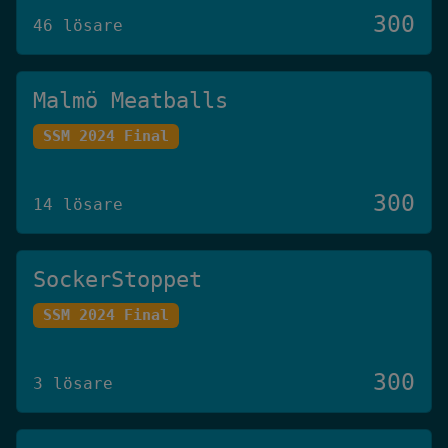
300
46 lösare
Malmö Meatballs
SSM 2024 Final
300
14 lösare
SockerStoppet
SSM 2024 Final
300
3 lösare