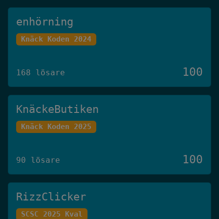
enhörning
Knäck Koden 2024
100
168 lösare
KnäckeButiken
Knäck Koden 2025
100
90 lösare
RizzClicker
SCSC 2025 Kval