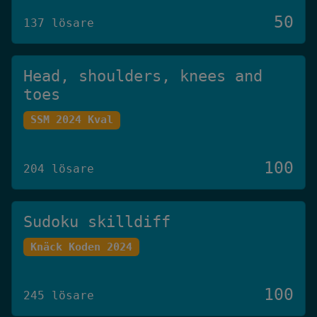
50
137 lösare
Head, shoulders, knees and
toes
SSM 2024 Kval
100
204 lösare
Sudoku skilldiff
Knäck Koden 2024
100
245 lösare