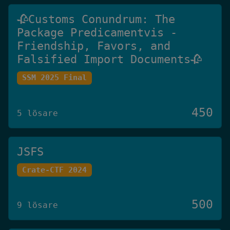
🥀Customs Conundrum: The
Package Predicamentvis -
Friendship, Favors, and
Falsified Import Documents🥀
SSM 2025 Final
450
5 lösare
JSFS
Crate-CTF 2024
500
9 lösare