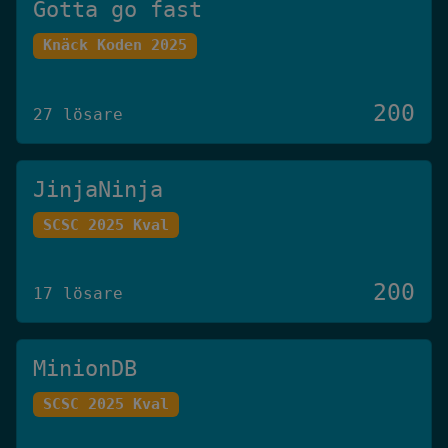
Gotta go fast
Knäck Koden 2025
200
27 lösare
JinjaNinja
SCSC 2025 Kval
200
17 lösare
MinionDB
SCSC 2025 Kval