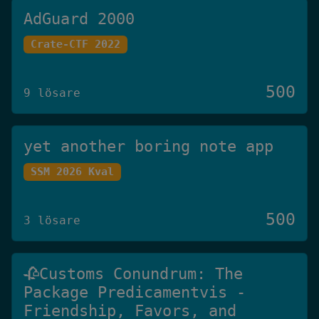
AdGuard 2000
Crate-CTF 2022
500
9 lösare
yet another boring note app
SSM 2026 Kval
500
3 lösare
🥀Customs Conundrum: The
Package Predicamentvis -
Friendship, Favors, and