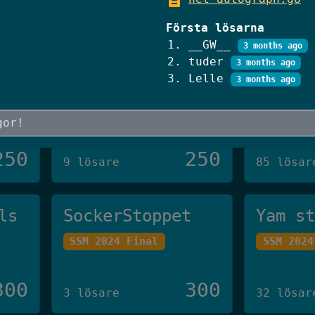
250
250
24 lösare
9 lösare
Första lösarna
__GW__
3 months ago
tuder
The Fence
CV-skr
3 months ago
Lelle
3 months ago
Authority ✨
SSM 2023
SSM 2026 Final
250
250
9 lösare
85 lösar
ls
SockerStoppet
Yam s
SSM 2024 Final
SSM 2024
300
300
3 lösare
32 lösar