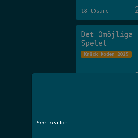
18 lösare
Det Omöjliga
Spelet
Knäck Koden 2025
27 lösare
klisterhinken
SSM 2025 Final
See readme.