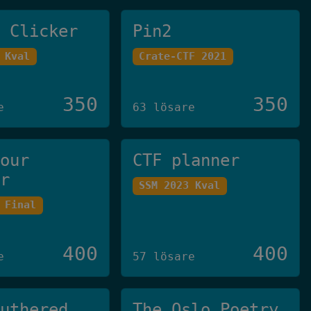
e Clicker
Pin2
 Kval
Crate-CTF 2021
350
350
e
63 lösare
your
CTF planner
er
SSM 2023 Kval
 Final
400
400
e
57 lösare
Authered
The Oslo Poetry