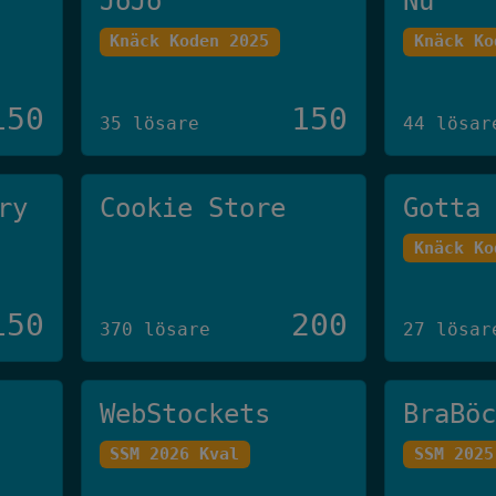
JoJo
Nu
Knäck Koden 2025
Knäck Ko
150
150
35 lösare
44 lösar
ry
Cookie Store
Gotta
Knäck Ko
150
200
370 lösare
27 lösar
WebStockets
BraBö
SSM 2026 Kval
SSM 2025