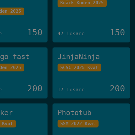
Knäck Koden 2025
den 2025
150
150
e
47 lösare
 go fast
JinjaNinja
den 2025
SCSC 2025 Kval
200
200
e
17 lösare
cker
Phototub
 Kval
SSM 2022 Kval