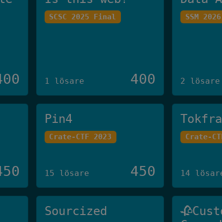
SCSC 2025 Final
SSM 2026
400
400
1 lösare
2 lösare
Pin4
Tokfr
Crate-CTF 2023
Crate-CT
450
450
15 lösare
14 lösar
Sourcized
🥀Cust