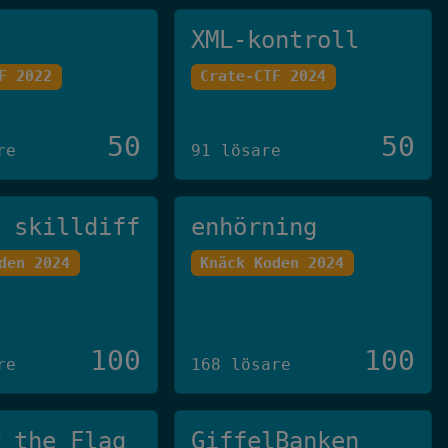
XML-kontroll
F 2022
Crate-CTF 2024
50
50
re
91 lösare
u skilldiff
enhörning
den 2024
Knäck Koden 2024
100
100
re
168 lösare
w the Flag
GiffelBanken