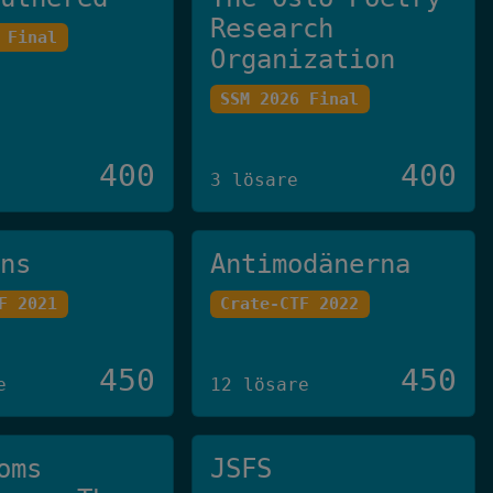
Research
 Final
Organization
SSM 2026 Final
400
400
3 lösare
ans
Antimodänerna
F 2021
Crate-CTF 2022
450
450
e
12 lösare
oms
JSFS