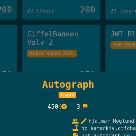
200
200
22 lösare
23 lösar
GiffelBanken
JWT B
Valv 2
SSM 2026
Knäck Koden 2025
250
250
20 lösare
19 lösar
Autograph
crypto
Han Som Inte Får
Skibi
control_point_duplicate
flag
450
3
Nämnas
Knäck Ko
Knäck Koden 2025
group
edit
Hjalmar Hoglund
router
nc ssmarkiv.ctfcha
description
net-autograph.go