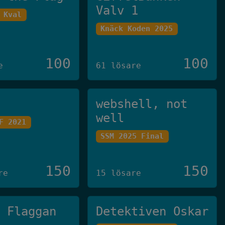
Valv 1
 Kval
Knäck Koden 2025
100
100
e
61 lösare
webshell, not
well
F 2021
SSM 2025 Final
150
150
re
15 lösare
g Flaggan
Detektiven Oskar