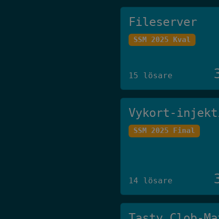
Fileserver
SSM 2025 Kval
15 lösare
Vykort-injekt
SSM 2025 Final
14 lösare
Tasty Clob-Ma