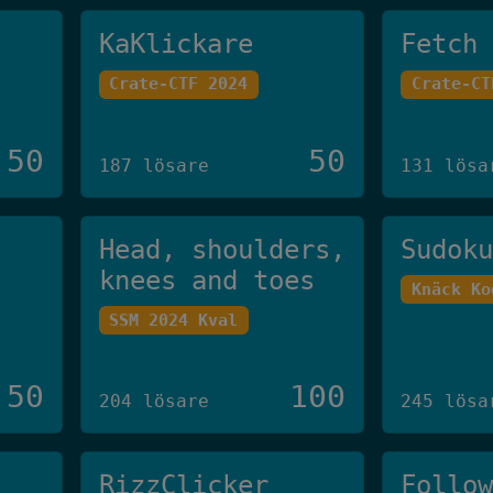
KaKlickare
Fetch
Crate-CTF 2024
Crate-CT
50
50
187 lösare
131 lösa
Head, shoulders,
Sudok
knees and toes
Knäck Ko
SSM 2024 Kval
50
100
204 lösare
245 lösa
RizzClicker
Follo