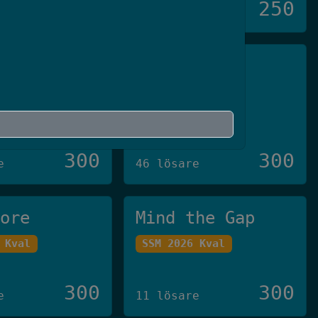
250
250
11 lösare
ivare™️
Pin3
 Final
Crate-CTF 2023
300
300
e
46 lösare
tore
Mind the Gap
 Kval
SSM 2026 Kval
300
300
e
11 lösare