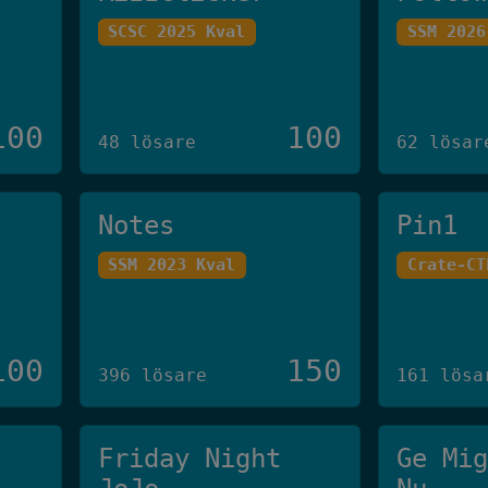
SCSC 2025 Kval
SSM 2026
100
100
48 lösare
62 lösar
Notes
Pin1
SSM 2023 Kval
Crate-CT
100
150
396 lösare
161 lösa
Friday Night
Ge Mi