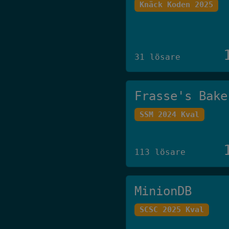
Knäck Koden 2025
31 lösare
Frasse's Bake
SSM 2024 Kval
113 lösare
MinionDB
SCSC 2025 Kval