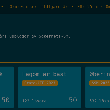
Läroresurser
Tidigare år
För lärare
O
års upplagor av Säkerhets-SM.
k
Lagom är bäst
Øberi
Crate-CTF 2023
SSM 2023
50
50
123 lösare
532 lösa