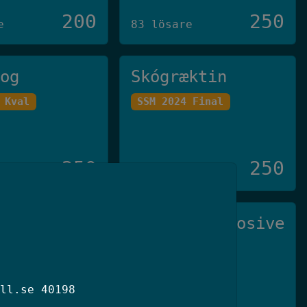
200
250
e
83 lösare
log
Skógræktin
 Kval
SSM 2024 Final
250
250
e
23 lösare
di Viruset
Not So Explosive
den 2025
SSM 2026 Kval
ll.se 40198