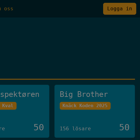
m oss
Logga in
nspektøren
Big Brother
 Kval
Knäck Koden 2025
50
50
re
156 lösare