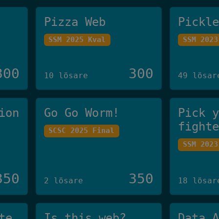
Pizza Web
Pickl
SSM 2025 Kval
SSM 2023
300
300
10 lösare
49 lösar
ion
Go Go Worm!
Pick 
fight
SCSC 2025 Final
SSM 2023
350
350
2 lösare
18 lösar
te
Is this web?
Data 