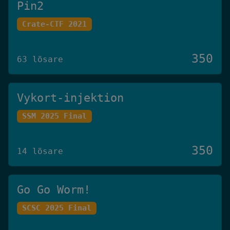
Pin2
Crate-CTF 2021
350
63 lösare
Vykort-injektion
SSM 2025 Final
350
14 lösare
Go Go Worm!
SCSC 2025 Final