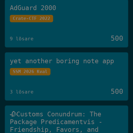
AdGuard 2000
Crate-CTF 2022
500
9 lösare
yet another boring note app
SSM 2026 Kval
500
3 lösare
🥀Customs Conundrum: The
Package Predicamentvis -
Friendship, Favors, and