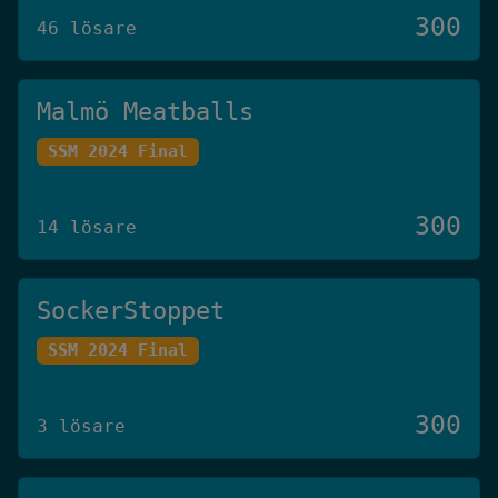
300
46 lösare
Malmö Meatballs
SSM 2024 Final
300
14 lösare
SockerStoppet
SSM 2024 Final
300
3 lösare