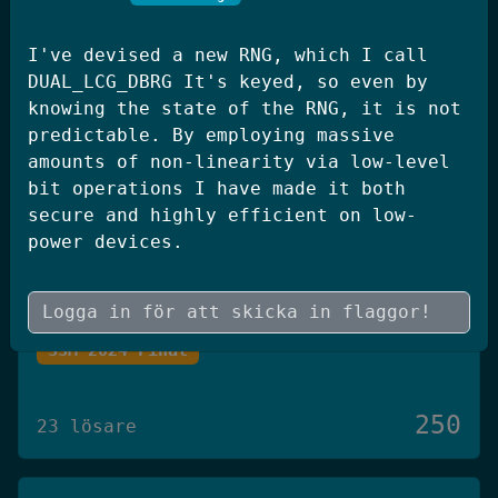
250
20 lösare
I've devised a new RNG, which I call
DUAL_LCG_DBRG It's keyed, so even by
JWT Blog
knowing the state of the RNG, it is not
predictable. By employing massive
SSM 2026 Kval
amounts of non-linearity via low-level
bit operations I have made it both
secure and highly efficient on low-
250
19 lösare
power devices.
Skógræktin
SSM 2024 Final
250
23 lösare