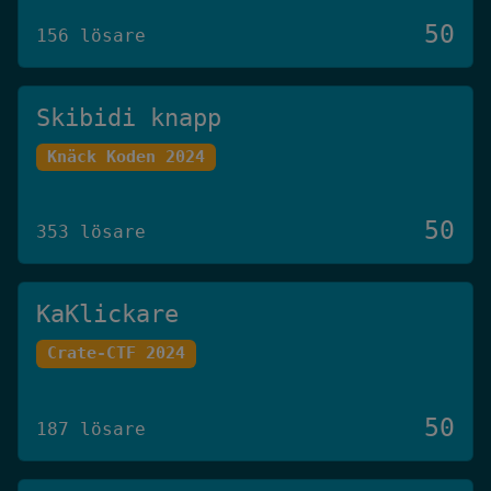
50
156 lösare
Skibidi knapp
Knäck Koden 2024
50
353 lösare
KaKlickare
Crate-CTF 2024
50
187 lösare