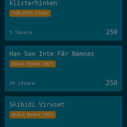
klisterhinken
SSM 2025 Final
250
5 lösare
Han Som Inte Får Nämnas
Knäck Koden 2025
250
24 lösare
Skibidi Viruset
Knäck Koden 2025