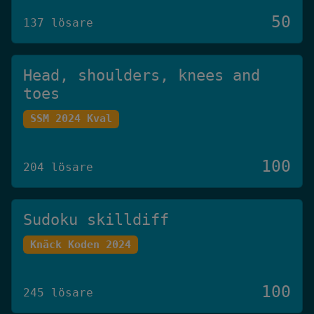
50
137 lösare
Head, shoulders, knees and
toes
SSM 2024 Kval
100
204 lösare
Sudoku skilldiff
Knäck Koden 2024
100
245 lösare