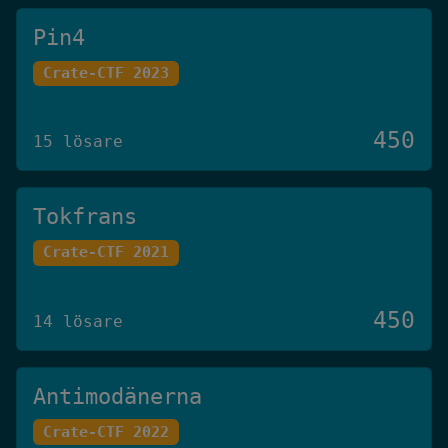
Pin4
Crate-CTF 2023
450
15 lösare
Tokfrans
Crate-CTF 2021
450
14 lösare
Antimodänerna
Crate-CTF 2022