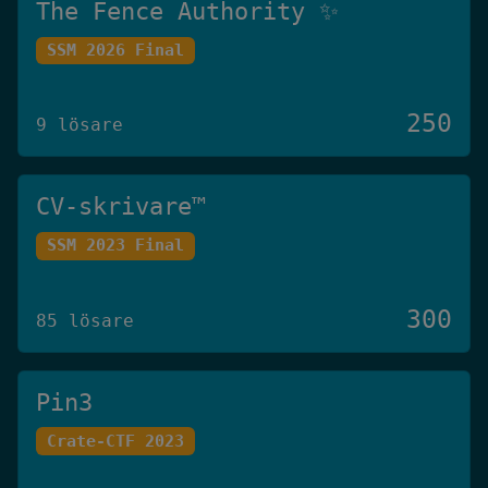
The Fence Authority ✨
SSM 2026 Final
250
9 lösare
CV-skrivare™️
SSM 2023 Final
300
85 lösare
Pin3
Crate-CTF 2023