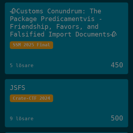
🥀Customs Conundrum: The
Package Predicamentvis -
Friendship, Favors, and
Falsified Import Documents🥀
SSM 2025 Final
450
5 lösare
JSFS
Crate-CTF 2024
500
9 lösare