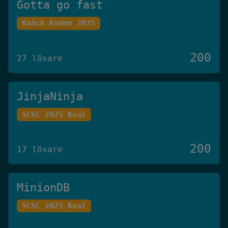
Gotta go fast
Knäck Koden 2025
200
27 lösare
JinjaNinja
SCSC 2025 Kval
200
17 lösare
MinionDB
SCSC 2025 Kval