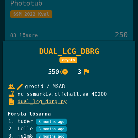
Phototub
SSM 2022 Kval
250
83 lösare
DUAL_LCG_DBRG
Det Omöjliga Spelet
crypto
Knäck Koden 2025
control_point_duplicate
flag
550
3
group
edit
grocid / MSAB
250
27 lösare
router
nc ssmarkiv.ctfchall.se 40200
description
dual_lcg_dbrg.py
GiffelBanken Valv 2
Första lösarna
tuder
3 months ago
Knäck Koden 2025
Lelle
3 months ago
me2m8
3 months ago