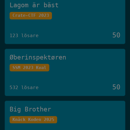
Lagom är bäst
Crate-CTF 2023
50
123 lösare
Øberinspektøren
SSM 2023 Kval
50
532 lösare
Big Brother
Knäck Koden 2025