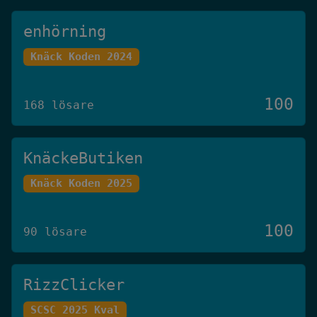
enhörning
Knäck Koden 2024
100
168 lösare
KnäckeButiken
Knäck Koden 2025
100
90 lösare
RizzClicker
SCSC 2025 Kval