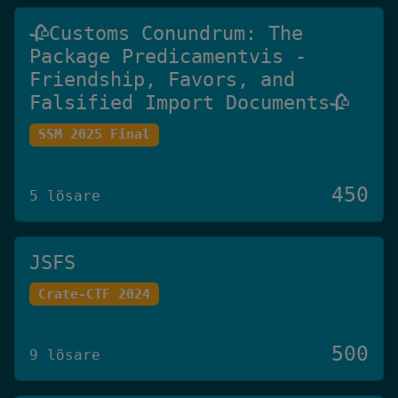
🥀Customs Conundrum: The
Package Predicamentvis -
Friendship, Favors, and
Falsified Import Documents🥀
SSM 2025 Final
450
5 lösare
JSFS
Crate-CTF 2024
500
9 lösare