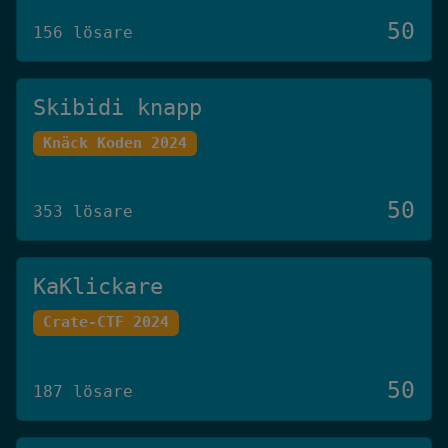
50
156 lösare
Skibidi knapp
Knäck Koden 2024
50
353 lösare
KaKlickare
Crate-CTF 2024
50
187 lösare