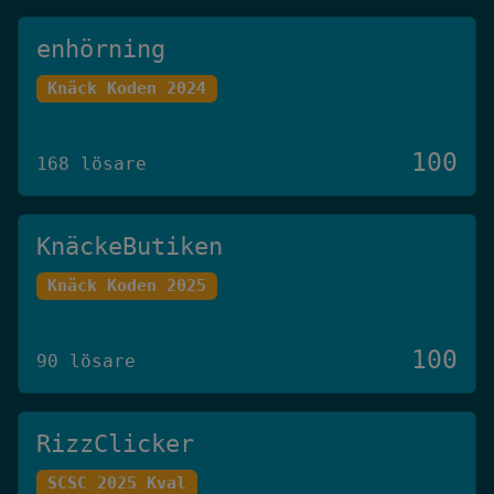
enhörning
Knäck Koden 2024
100
168 lösare
KnäckeButiken
Knäck Koden 2025
100
90 lösare
RizzClicker
SCSC 2025 Kval