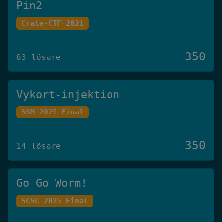
Pin2
Crate-CTF 2021
350
63 lösare
Vykort-injektion
SSM 2025 Final
350
14 lösare
Go Go Worm!
SCSC 2025 Final