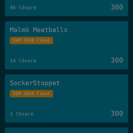
300
46 lösare
Malmö Meatballs
SSM 2024 Final
300
14 lösare
SockerStoppet
SSM 2024 Final
300
3 lösare