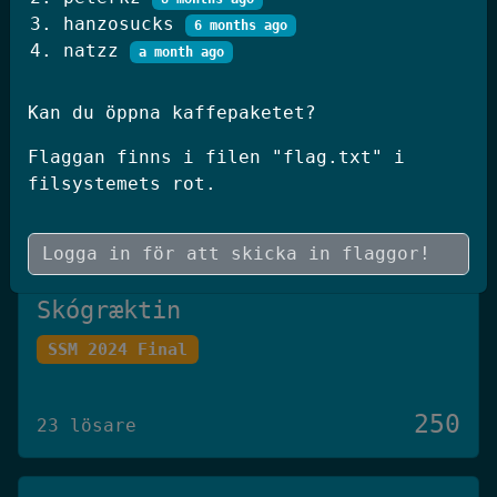
250
hanzosucks
20 lösare
6 months ago
natzz
a month ago
JWT Blog
Kan du öppna kaffepaketet?
SSM 2026 Kval
Flaggan finns i filen "flag.txt" i
filsystemets rot.
250
19 lösare
Skógræktin
SSM 2024 Final
250
23 lösare