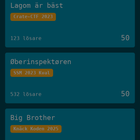
Lagom är bäst
Crate-CTF 2023
50
123 lösare
Øberinspektøren
SSM 2023 Kval
50
532 lösare
Big Brother
Knäck Koden 2025