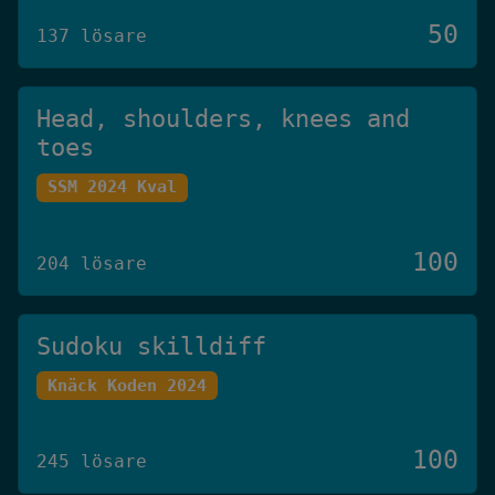
50
137 lösare
Head, shoulders, knees and
toes
SSM 2024 Kval
100
204 lösare
Sudoku skilldiff
Knäck Koden 2024
100
245 lösare