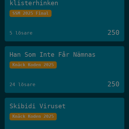
klisterhinken
SSM 2025 Final
250
5 lösare
Han Som Inte Får Nämnas
Knäck Koden 2025
250
24 lösare
Skibidi Viruset
Knäck Koden 2025