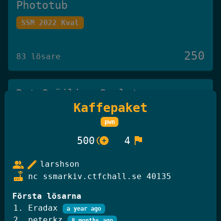
Phototub
SSM 2022 Kval
250
83 lösare
Det Omöjliga Spelet
Kaffepaket
Knäck Koden 2025
pwn
control_point_duplicate
flag
500
4
250
27 lösare
group
edit
larshson
router
nc ssmarkiv.ctfchall.se 40135
GiffelBanken Valv 2
Första lösarna
Knäck Koden 2025
Eradax
a year ago
peterkz
8 months ago