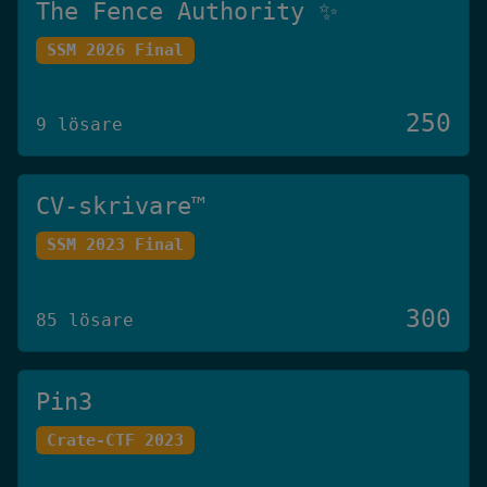
The Fence Authority ✨
SSM 2026 Final
250
9 lösare
CV-skrivare™️
SSM 2023 Final
300
85 lösare
Pin3
Crate-CTF 2023