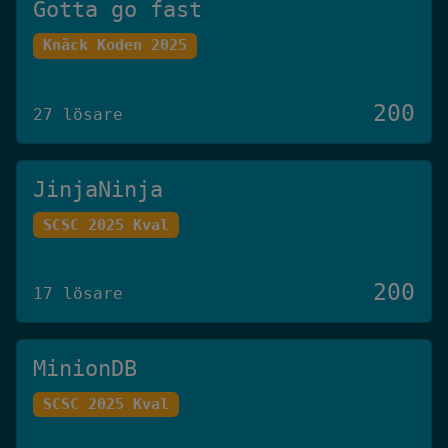
Gotta go fast
Knäck Koden 2025
200
27 lösare
JinjaNinja
SCSC 2025 Kval
200
17 lösare
MinionDB
SCSC 2025 Kval