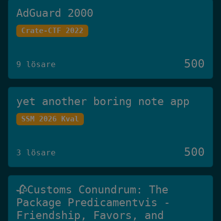
AdGuard 2000
Crate-CTF 2022
500
9 lösare
yet another boring note app
SSM 2026 Kval
500
3 lösare
🥀Customs Conundrum: The
Package Predicamentvis -
Friendship, Favors, and