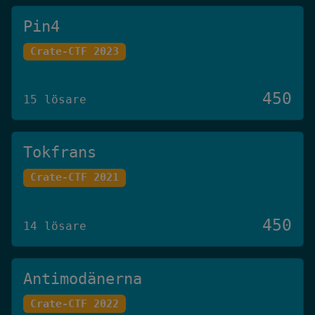
Pin4
Crate-CTF 2023
450
15 lösare
Tokfrans
Crate-CTF 2021
450
14 lösare
Antimodänerna
Crate-CTF 2022