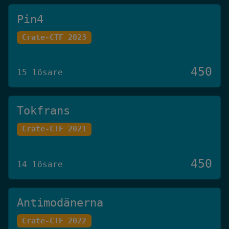
Pin4
Crate-CTF 2023
450
15 lösare
Tokfrans
Crate-CTF 2021
450
14 lösare
Antimodänerna
Crate-CTF 2022