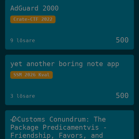
AdGuard 2000
Crate-CTF 2022
500
9 lösare
yet another boring note app
SSM 2026 Kval
500
3 lösare
🥀Customs Conundrum: The
Package Predicamentvis -
Friendship, Favors, and