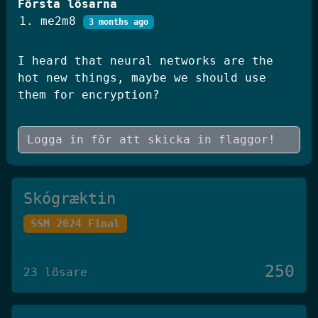
Första lösarna
250
20 lösare
me2m8
3 months ago
I heard that neural networks are the
JWT Blog
hot new things, maybe we should use
them for encryption?
SSM 2026 Kval
250
19 lösare
Skógræktin
SSM 2024 Final
250
23 lösare