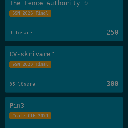
The Fence Authority ✨
SSM 2026 Final
250
9 lösare
CV-skrivare™️
SSM 2023 Final
300
85 lösare
Pin3
Crate-CTF 2023