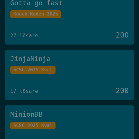
Gotta go fast
Knäck Koden 2025
200
27 lösare
JinjaNinja
SCSC 2025 Kval
200
17 lösare
MinionDB
SCSC 2025 Kval