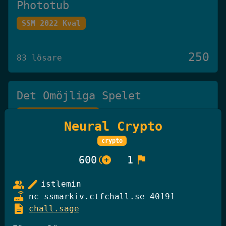
Phototub
SSM 2022 Kval
250
83 lösare
Det Omöjliga Spelet
Knäck Koden 2025
Neural Crypto
crypto
250
27 lösare
control_point_duplicate
flag
600
1
group
edit
istlemin
GiffelBanken Valv 2
router
nc ssmarkiv.ctfchall.se 40191
Knäck Koden 2025
description
chall.sage