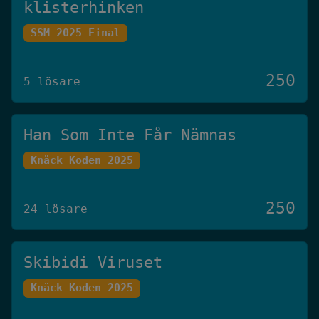
klisterhinken
SSM 2025 Final
250
5 lösare
Han Som Inte Får Nämnas
Knäck Koden 2025
250
24 lösare
Skibidi Viruset
Knäck Koden 2025