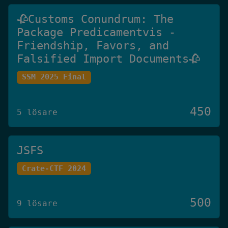
🥀Customs Conundrum: The
Package Predicamentvis -
Friendship, Favors, and
Falsified Import Documents🥀
SSM 2025 Final
450
5 lösare
JSFS
Crate-CTF 2024
500
9 lösare