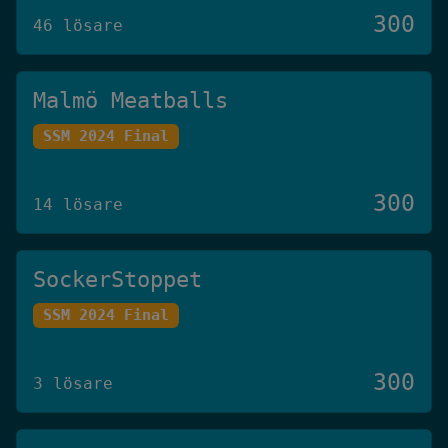
300
46 lösare
Malmö Meatballs
SSM 2024 Final
300
14 lösare
SockerStoppet
SSM 2024 Final
300
3 lösare