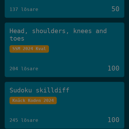
50
137 lösare
Head, shoulders, knees and
toes
SSM 2024 Kval
100
204 lösare
Sudoku skilldiff
Knäck Koden 2024
100
245 lösare