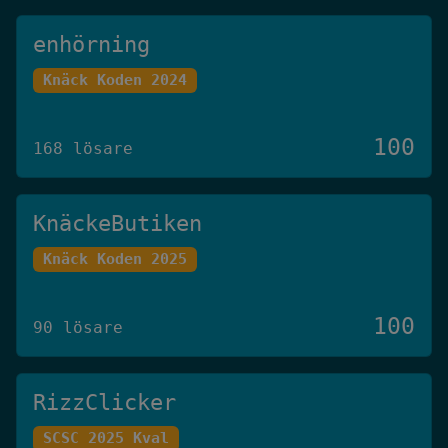
enhörning
Knäck Koden 2024
100
168 lösare
KnäckeButiken
Knäck Koden 2025
100
90 lösare
RizzClicker
SCSC 2025 Kval