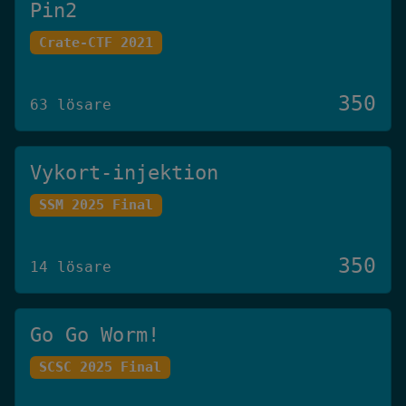
Pin2
Crate-CTF 2021
350
63 lösare
Vykort-injektion
SSM 2025 Final
350
14 lösare
Go Go Worm!
SCSC 2025 Final