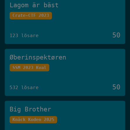
Lagom är bäst
Crate-CTF 2023
50
123 lösare
Øberinspektøren
SSM 2023 Kval
50
532 lösare
Big Brother
Knäck Koden 2025