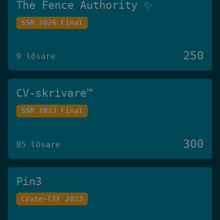
The Fence Authority ✨
SSM 2026 Final
250
9 lösare
CV-skrivare™️
SSM 2023 Final
300
85 lösare
Pin3
Crate-CTF 2023