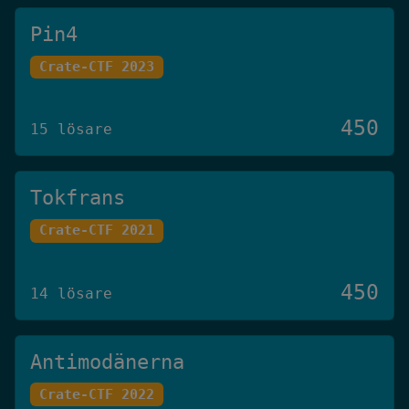
Pin4
Crate-CTF 2023
450
15 lösare
Tokfrans
Crate-CTF 2021
450
14 lösare
Antimodänerna
Crate-CTF 2022