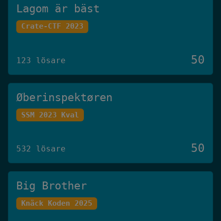
Lagom är bäst
Crate-CTF 2023
50
123 lösare
Øberinspektøren
SSM 2023 Kval
50
532 lösare
Big Brother
Knäck Koden 2025