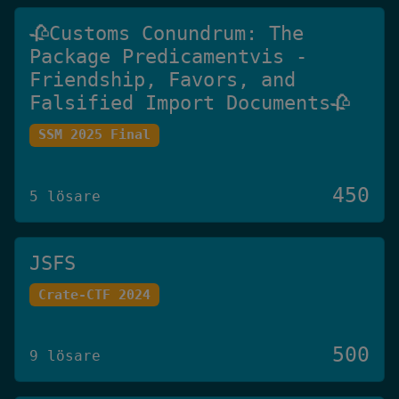
🥀Customs Conundrum: The
Package Predicamentvis -
Friendship, Favors, and
Falsified Import Documents🥀
SSM 2025 Final
450
5 lösare
JSFS
Crate-CTF 2024
500
9 lösare