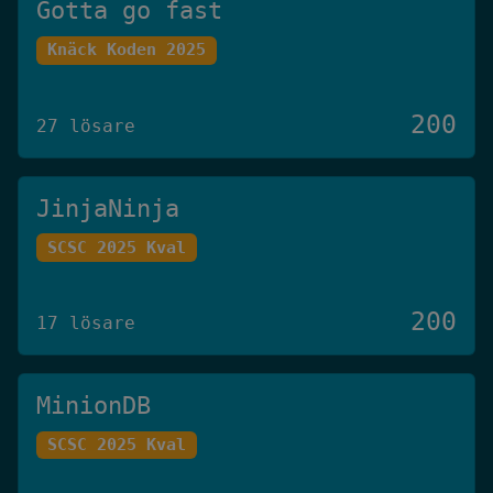
Gotta go fast
Knäck Koden 2025
200
27 lösare
JinjaNinja
SCSC 2025 Kval
200
17 lösare
MinionDB
SCSC 2025 Kval