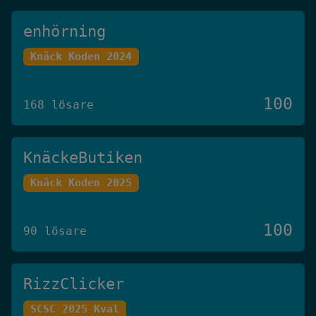
enhörning
Knäck Koden 2024
100
168 lösare
KnäckeButiken
Knäck Koden 2025
100
90 lösare
RizzClicker
SCSC 2025 Kval