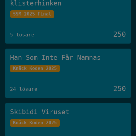
klisterhinken
SSM 2025 Final
250
5 lösare
Han Som Inte Får Nämnas
Knäck Koden 2025
250
24 lösare
Skibidi Viruset
Knäck Koden 2025