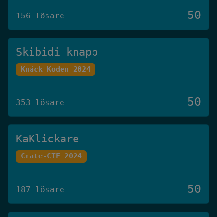
50
156 lösare
Skibidi knapp
Knäck Koden 2024
50
353 lösare
KaKlickare
Crate-CTF 2024
50
187 lösare