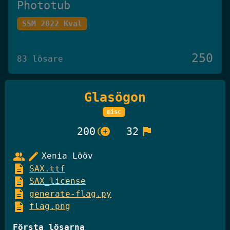
Phototub
SSM 2022 Kval
250
83 lösare
Glasögon
Det Omöjliga Spelet
misc
Knäck Koden 2025
control_point_duplicate
flag
200
32
250
27 lösare
group
edit
Xenia Lööv
description
SAX.ttf
description
SAX_license
GiffelBanken Valv 2
description
generate-flag.py
description
flag.png
Knäck Koden 2025
Första lösarna