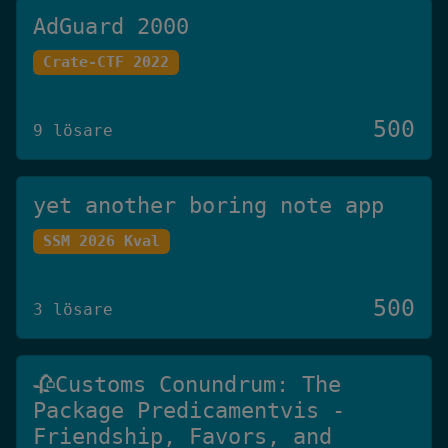
AdGuard 2000
Crate-CTF 2022
500
9 lösare
yet another boring note app
SSM 2026 Kval
500
3 lösare
🥀Customs Conundrum: The
Package Predicamentvis -
Friendship, Favors, and