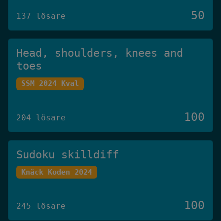
50
137 lösare
Head, shoulders, knees and
toes
SSM 2024 Kval
100
204 lösare
Sudoku skilldiff
Knäck Koden 2024
100
245 lösare