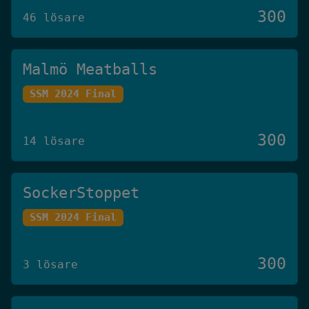
300
46 lösare
Malmö Meatballs
SSM 2024 Final
300
14 lösare
SockerStoppet
SSM 2024 Final
300
3 lösare