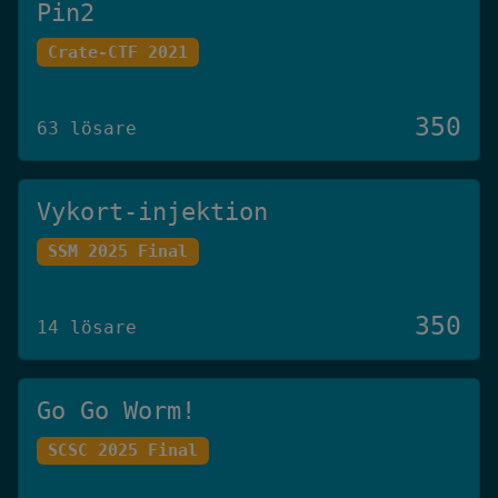
Pin2
Crate-CTF 2021
350
63 lösare
Vykort-injektion
SSM 2025 Final
350
14 lösare
Go Go Worm!
SCSC 2025 Final