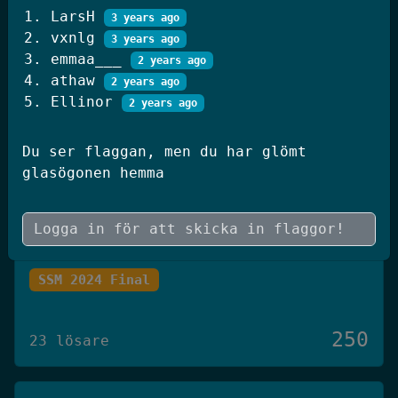
LarsH
250
3 years ago
20 lösare
vxnlg
3 years ago
emmaa___
2 years ago
athaw
2 years ago
JWT Blog
Ellinor
2 years ago
SSM 2026 Kval
Du ser flaggan, men du har glömt
glasögonen hemma
250
19 lösare
Skógræktin
SSM 2024 Final
250
23 lösare