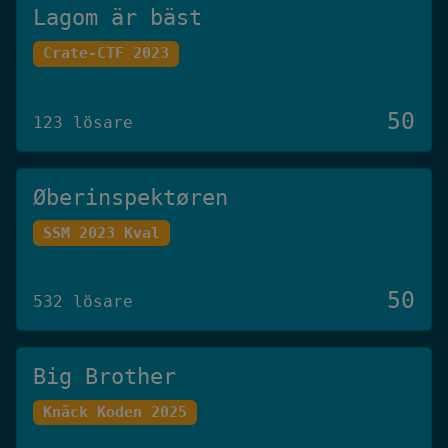
Lagom är bäst
Crate-CTF 2023
50
123 lösare
Øberinspektøren
SSM 2023 Kval
50
532 lösare
Big Brother
Knäck Koden 2025