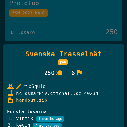
Phototub
SSM 2022 Kval
250
83 lösare
Svenska Trasselnät
Det Omöjliga Spelet
pwn
Knäck Koden 2025
control_point_duplicate
flag
250
6
250
27 lösare
group
edit
ripSquid
router
nc ssmarkiv.ctfchall.se 40234
description
handout.zip
GiffelBanken Valv 2
Första lösarna
Knäck Koden 2025
v1ntik
4 months ago
kevin
4 months ago