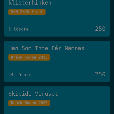
klisterhinken
SSM 2025 Final
250
5 lösare
Han Som Inte Får Nämnas
Knäck Koden 2025
250
24 lösare
Skibidi Viruset
Knäck Koden 2025