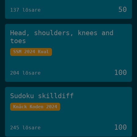
50
137 lösare
Head, shoulders, knees and
toes
SSM 2024 Kval
100
204 lösare
Sudoku skilldiff
Knäck Koden 2024
100
245 lösare