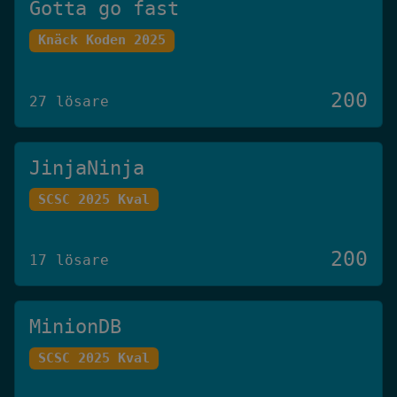
Gotta go fast
Knäck Koden 2025
200
27 lösare
JinjaNinja
SCSC 2025 Kval
200
17 lösare
MinionDB
SCSC 2025 Kval