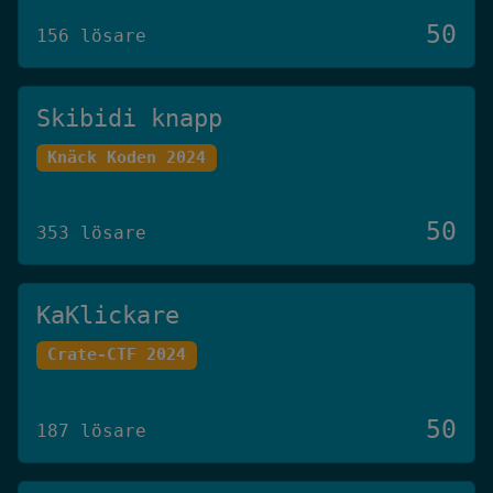
50
156 lösare
Skibidi knapp
Knäck Koden 2024
50
353 lösare
KaKlickare
Crate-CTF 2024
50
187 lösare