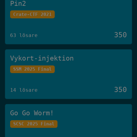
Pin2
Crate-CTF 2021
350
63 lösare
Vykort-injektion
SSM 2025 Final
350
14 lösare
Go Go Worm!
SCSC 2025 Final