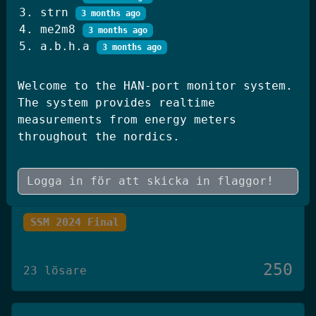
strn
250
3 months ago
20 lösare
me2m8
3 months ago
a.b.h.a
3 months ago
JWT Blog
Welcome to the HAN-port monitor system.
SSM 2026 Kval
The system provides realtime
measurements from energy meters
throughout the nordics.
250
19 lösare
Skógræktin
SSM 2024 Final
250
23 lösare