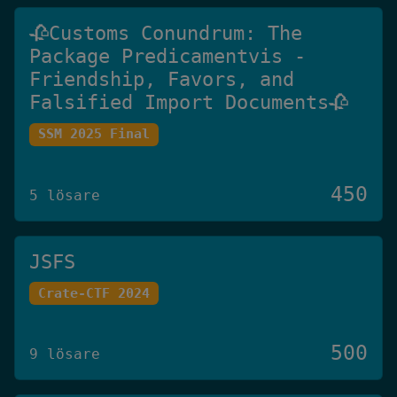
🥀Customs Conundrum: The
Package Predicamentvis -
Friendship, Favors, and
Falsified Import Documents🥀
SSM 2025 Final
450
5 lösare
JSFS
Crate-CTF 2024
500
9 lösare