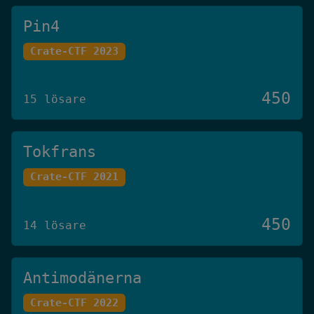
Pin4
Crate-CTF 2023
450
15 lösare
Tokfrans
Crate-CTF 2021
450
14 lösare
Antimodänerna
Crate-CTF 2022