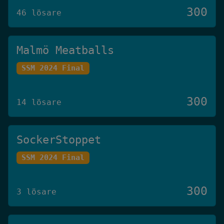
300
46 lösare
Malmö Meatballs
SSM 2024 Final
300
14 lösare
SockerStoppet
SSM 2024 Final
300
3 lösare