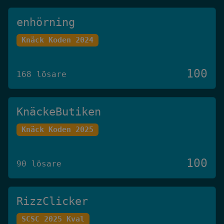
enhörning
Knäck Koden 2024
100
168 lösare
KnäckeButiken
Knäck Koden 2025
100
90 lösare
RizzClicker
SCSC 2025 Kval