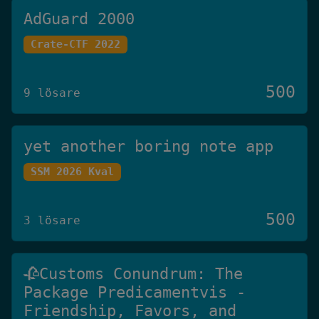
AdGuard 2000
Crate-CTF 2022
500
9 lösare
yet another boring note app
SSM 2026 Kval
500
3 lösare
🥀Customs Conundrum: The
Package Predicamentvis -
Friendship, Favors, and