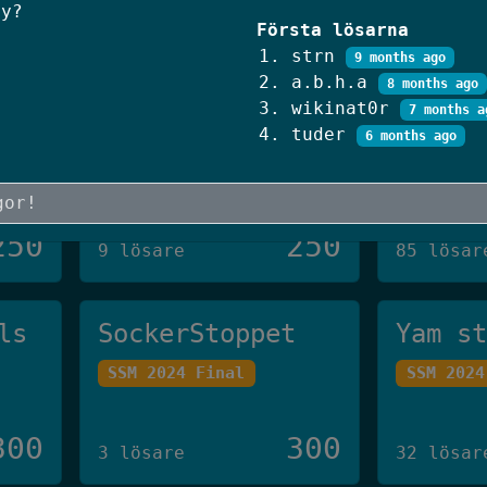
250
250
ly?
24 lösare
9 lösare
Första lösarna
strn
9 months ago
a.b.h.a
8 months ago
The Fence
CV-skr
wikinat0r
7 months a
Authority ✨
tuder
6 months ago
SSM 2023
SSM 2026 Final
250
250
9 lösare
85 lösar
ls
SockerStoppet
Yam s
SSM 2024 Final
SSM 2024
300
300
3 lösare
32 lösar