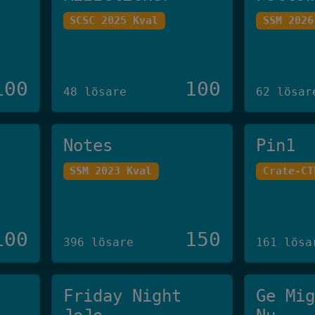
SCSC 2025 Kval
SSM 2026
100
100
48 lösare
62 lösar
Notes
Pin1
SSM 2023 Kval
Crate-CT
100
150
396 lösare
161 lösa
Friday Night
Ge Mi