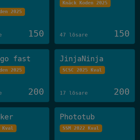
Knäck Koden 2025
den 2025
150
150
e
47 lösare
 go fast
JinjaNinja
den 2025
SCSC 2025 Kval
200
200
e
17 lösare
cker
Phototub
 Kval
SSM 2022 Kval