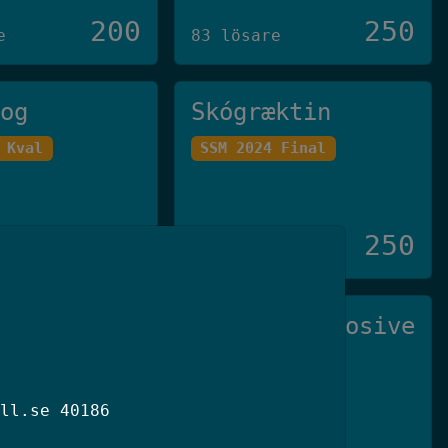
200
250
e
83 lösare
log
Skógræktin
 Kval
SSM 2024 Final
250
250
e
23 lösare
di Viruset
Not So Explosive
den 2025
SSM 2026 Kval
ll.se 40186