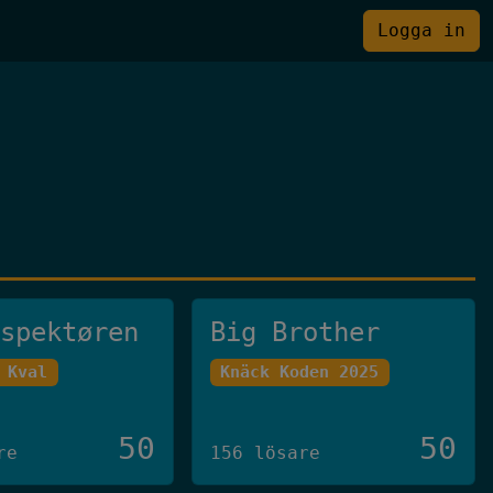
Logga in
nspektøren
Big Brother
 Kval
Knäck Koden 2025
50
50
re
156 lösare