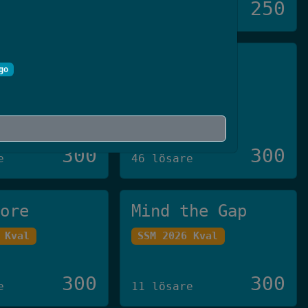
250
250
11 lösare
ivare™️
Pin3
go
 Final
Crate-CTF 2023
300
300
e
46 lösare
tore
Mind the Gap
 Kval
SSM 2026 Kval
300
300
e
11 lösare