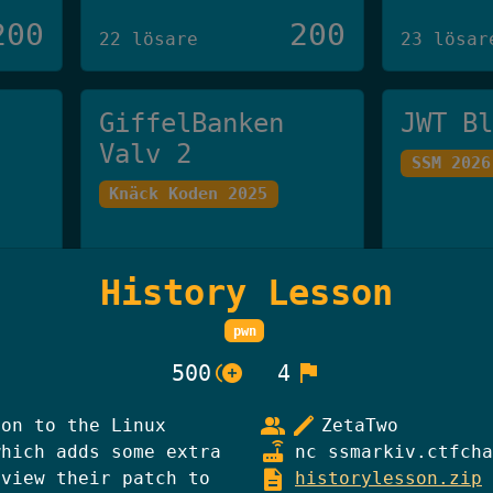
200
200
22 lösare
23 lösar
GiffelBanken
JWT B
Valv 2
SSM 2026
Knäck Koden 2025
250
250
20 lösare
19 lösar
History Lesson
pwn
Han Som Inte Får
Skibi
control_point_duplicate
flag
500
4
Nämnas
Knäck Ko
group
edit
ion to the Linux
ZetaTwo
Knäck Koden 2025
router
which adds some extra
nc ssmarkiv.ctfcha
description
eview their patch to
historylesson.zip