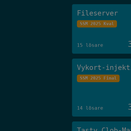
Fileserver
SSM 2025 Kval
15 lösare
Vykort-injekt
SSM 2025 Final
14 lösare
Tasty Clob-Ma