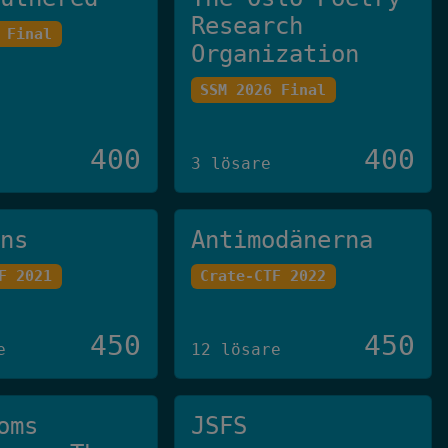
Research
 Final
Organization
SSM 2026 Final
400
400
3 lösare
ans
Antimodänerna
F 2021
Crate-CTF 2022
450
450
e
12 lösare
oms
JSFS