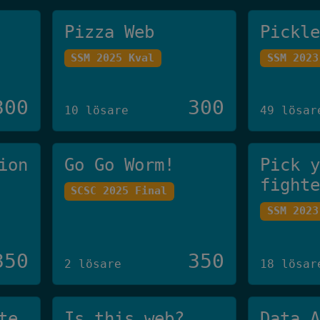
Pizza Web
Pickl
SSM 2025 Kval
SSM 2023
300
300
10 lösare
49 lösar
ion
Go Go Worm!
Pick 
fight
SCSC 2025 Final
SSM 2023
350
350
2 lösare
18 lösar
te
Is this web?
Data 