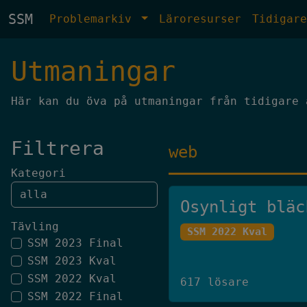
SSM
Problemarkiv
Läroresurser
Tidigar
Utmaningar
Här kan du öva på utmaningar från tidigare 
Filtrera
web
Kategori
Osynligt bläc
Tävling
SSM 2022 Kval
SSM 2023 Final
SSM 2023 Kval
SSM 2022 Kval
617 lösare
SSM 2022 Final