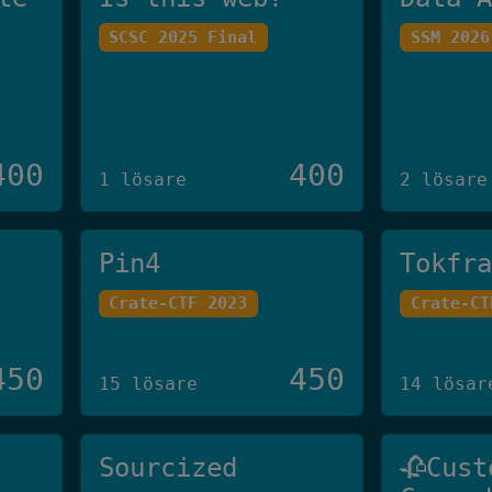
SCSC 2025 Final
SSM 2026
400
400
1 lösare
2 lösare
Pin4
Tokfr
Crate-CTF 2023
Crate-CT
450
450
15 lösare
14 lösar
Sourcized
🥀Cust