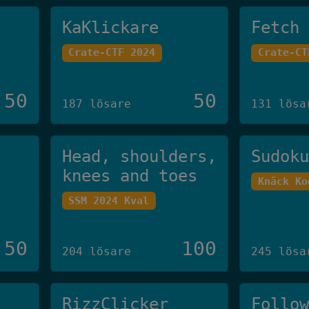
KaKlickare
Fetch
Crate-CTF 2024
Crate-CT
50
50
187 lösare
131 lösa
Head, shoulders,
Sudok
knees and toes
Knäck Ko
SSM 2024 Kval
50
100
204 lösare
245 lösa
RizzClicker
Follo