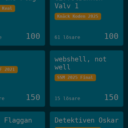
Valv 1
 Kval
Knäck Koden 2025
100
100
e
61 lösare
webshell, not
well
F 2021
SSM 2025 Final
150
150
re
15 lösare
g Flaggan
Detektiven Oskar