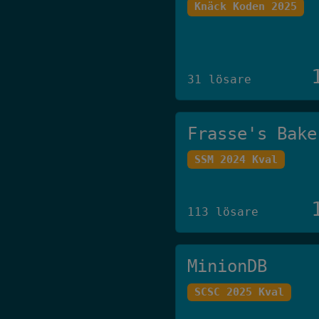
Knäck Koden 2025
31 lösare
Frasse's Bake
SSM 2024 Kval
113 lösare
MinionDB
SCSC 2025 Kval