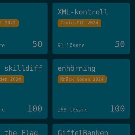
XML-kontroll
F 2022
Crate-CTF 2024
50
50
re
91 lösare
u skilldiff
enhörning
den 2024
Knäck Koden 2024
100
100
re
168 lösare
w the Flag
GiffelBanken