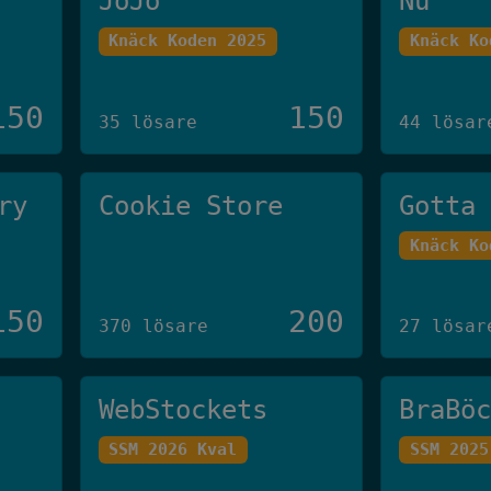
JoJo
Nu
Knäck Koden 2025
Knäck Ko
150
150
35 lösare
44 lösar
ry
Cookie Store
Gotta
Knäck Ko
150
200
370 lösare
27 lösar
WebStockets
BraBö
SSM 2026 Kval
SSM 2025