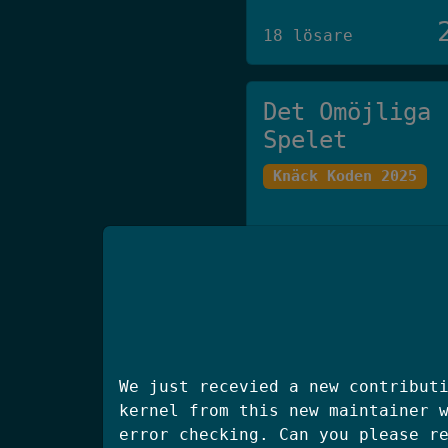
18 lösare
Det Omöjliga
Spelet
Knäck Koden 2025
27 lösare
klisterhinken
SSM 2025 Final
We just recevied a new contribut
kernel from this new maintainer 
error checking. Can you please r