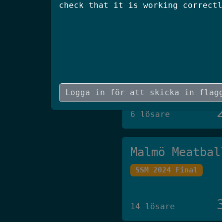
check that it is working correct
5 lösare
JAAS
SCSC 2026 Final
6 lösare
Malmö Meatbal
SSM 2024 Final
14 lösare