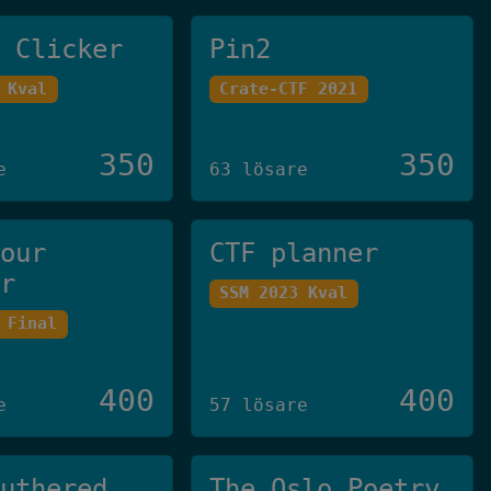
e Clicker
Pin2
 Kval
Crate-CTF 2021
350
350
e
63 lösare
your
CTF planner
er
SSM 2023 Kval
 Final
400
400
e
57 lösare
Authered
The Oslo Poetry