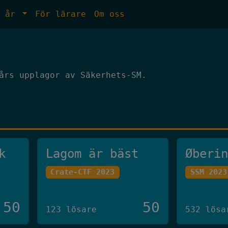
e år
För lärare
Om oss
års upplagor av Säkerhets-SM.
k
Lagom är bäst
Øberi
Crate-CTF 2023
SSM 2023
50
50
123 lösare
532 lösa