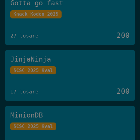
Gotta go fast
Knäck Koden 2025
200
27 lösare
JinjaNinja
SCSC 2025 Kval
200
17 lösare
MinionDB
SCSC 2025 Kval