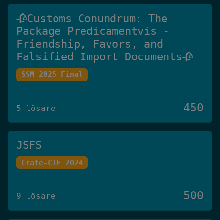
🥀Customs Conundrum: The
Package Predicamentvis -
Friendship, Favors, and
Falsified Import Documents🥀
SSM 2025 Final
450
5 lösare
JSFS
Crate-CTF 2024
500
9 lösare