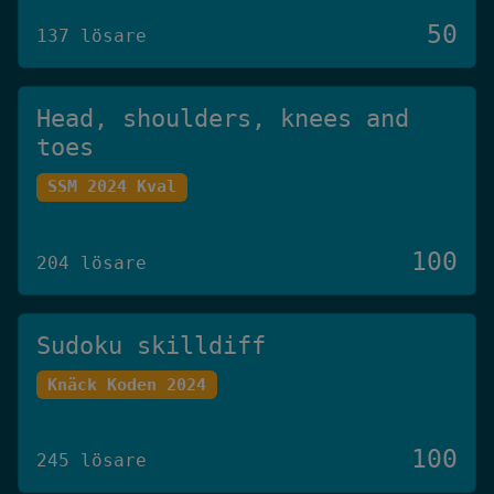
50
137 lösare
Head, shoulders, knees and
toes
SSM 2024 Kval
100
204 lösare
Sudoku skilldiff
Knäck Koden 2024
100
245 lösare