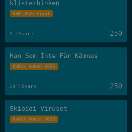
klisterhinken
SSM 2025 Final
250
5 lösare
Han Som Inte Får Nämnas
Knäck Koden 2025
250
24 lösare
Skibidi Viruset
Knäck Koden 2025