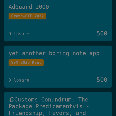
AdGuard 2000
Crate-CTF 2022
500
9 lösare
yet another boring note app
SSM 2026 Kval
500
3 lösare
🥀Customs Conundrum: The
Package Predicamentvis -
Friendship, Favors, and