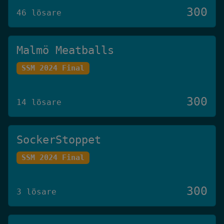
300
46 lösare
Malmö Meatballs
SSM 2024 Final
300
14 lösare
SockerStoppet
SSM 2024 Final
300
3 lösare