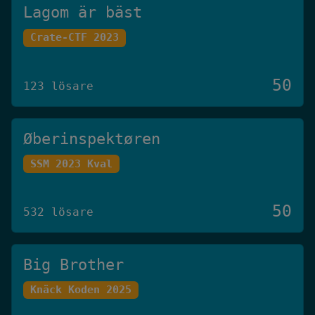
Lagom är bäst
Crate-CTF 2023
50
123 lösare
Øberinspektøren
SSM 2023 Kval
50
532 lösare
Big Brother
Knäck Koden 2025