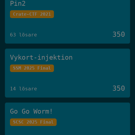
Pin2
Crate-CTF 2021
350
63 lösare
Vykort-injektion
SSM 2025 Final
350
14 lösare
Go Go Worm!
SCSC 2025 Final