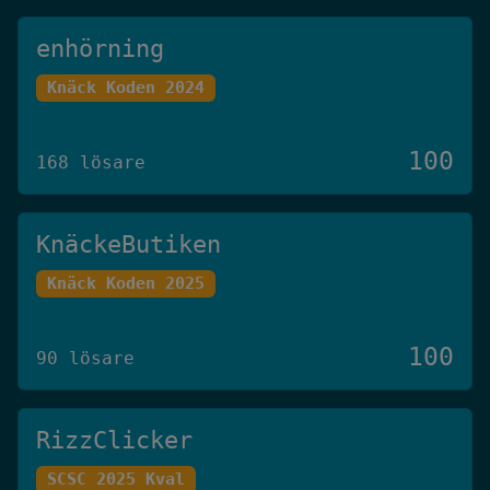
enhörning
Knäck Koden 2024
100
168 lösare
KnäckeButiken
Knäck Koden 2025
100
90 lösare
RizzClicker
SCSC 2025 Kval