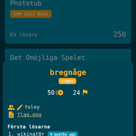
Phototub
SSM 2022 Kval
250
83 lösare
Det Omöjliga Spelet
Knäck Koden 2025
bregnåge
crypto
250
27 lösare
control_point_duplicate
flag
50
24
group
edit
foley
GiffelBanken Valv 2
description
flag.png
Knäck Koden 2025
Första lösarna
wikinat0r
9 months ago