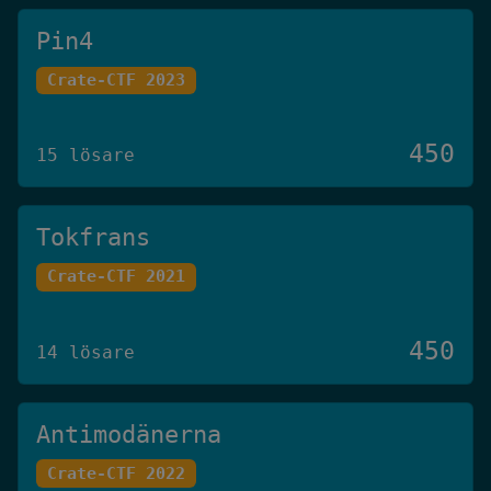
Pin4
Crate-CTF 2023
450
15 lösare
Tokfrans
Crate-CTF 2021
450
14 lösare
Antimodänerna
Crate-CTF 2022