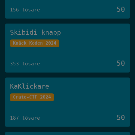
50
156 lösare
Skibidi knapp
Knäck Koden 2024
50
353 lösare
KaKlickare
Crate-CTF 2024
50
187 lösare