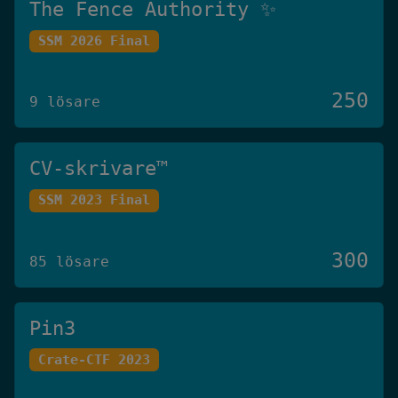
The Fence Authority ✨
SSM 2026 Final
250
9 lösare
CV-skrivare™️
SSM 2023 Final
300
85 lösare
Pin3
Crate-CTF 2023