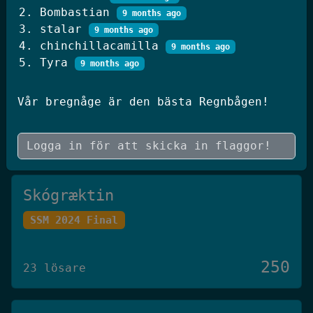
Bombastian
250
9 months ago
20 lösare
stalar
9 months ago
chinchillacamilla
9 months ago
Tyra
9 months ago
JWT Blog
SSM 2026 Kval
Vår bregnåge är den bästa Regnbågen!
250
19 lösare
Skógræktin
SSM 2024 Final
250
23 lösare