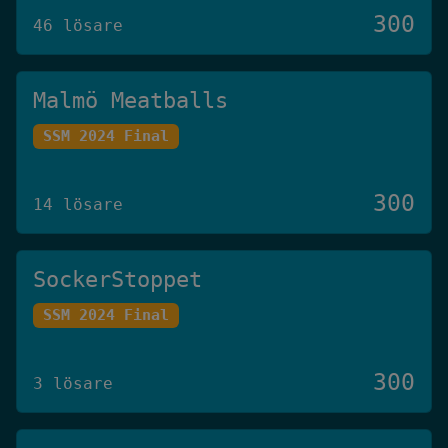
300
46 lösare
Malmö Meatballs
SSM 2024 Final
300
14 lösare
SockerStoppet
SSM 2024 Final
300
3 lösare