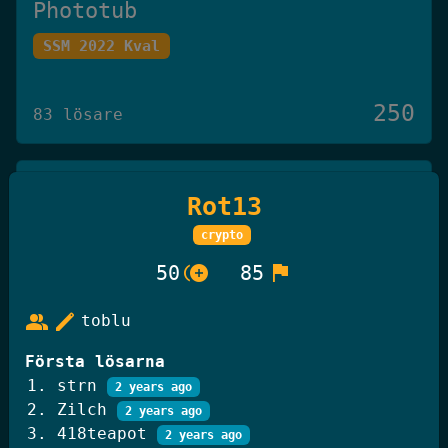
Phototub
SSM 2022 Kval
250
83 lösare
Det Omöjliga Spelet
Rot13
Knäck Koden 2025
crypto
control_point_duplicate
flag
50
85
250
27 lösare
group
edit
toblu
Första lösarna
GiffelBanken Valv 2
strn
2 years ago
Knäck Koden 2025
Zilch
2 years ago
418teapot
2 years ago