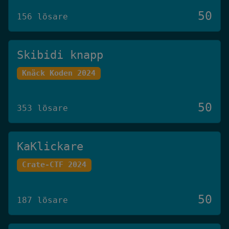
50
156 lösare
Skibidi knapp
Knäck Koden 2024
50
353 lösare
KaKlickare
Crate-CTF 2024
50
187 lösare