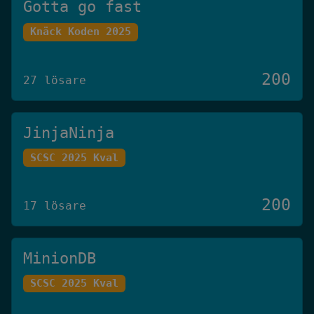
Gotta go fast
Knäck Koden 2025
200
27 lösare
JinjaNinja
SCSC 2025 Kval
200
17 lösare
MinionDB
SCSC 2025 Kval