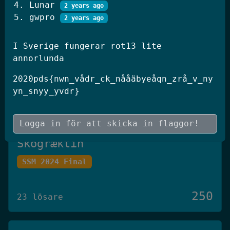
Lunar
2 years ago
250
20 lösare
gwpro
2 years ago
I Sverige fungerar rot13 lite
JWT Blog
annorlunda
SSM 2026 Kval
2020pds{nwn_vådr_ck_nååäbyeåqn_zrå_v_ny
yn_snyy_yvdr}
250
19 lösare
Skógræktin
SSM 2024 Final
250
23 lösare