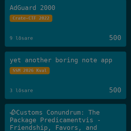
AdGuard 2000
Crate-CTF 2022
500
9 lösare
yet another boring note app
SSM 2026 Kval
500
3 lösare
🥀Customs Conundrum: The
Package Predicamentvis -
Friendship, Favors, and