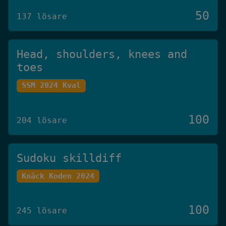
50
137 lösare
Head, shoulders, knees and
toes
SSM 2024 Kval
100
204 lösare
Sudoku skilldiff
Knäck Koden 2024
100
245 lösare