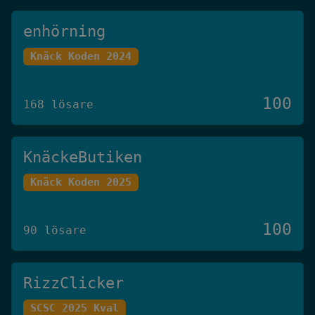
enhörning
Knäck Koden 2024
100
168 lösare
KnäckeButiken
Knäck Koden 2025
100
90 lösare
RizzClicker
SCSC 2025 Kval