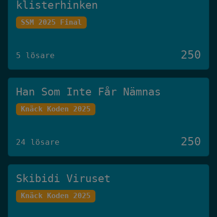
klisterhinken
SSM 2025 Final
250
5 lösare
Han Som Inte Får Nämnas
Knäck Koden 2025
250
24 lösare
Skibidi Viruset
Knäck Koden 2025