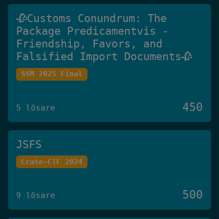
🥀Customs Conundrum: The
Package Predicamentvis -
Friendship, Favors, and
Falsified Import Documents🥀
SSM 2025 Final
450
5 lösare
JSFS
Crate-CTF 2024
500
9 lösare