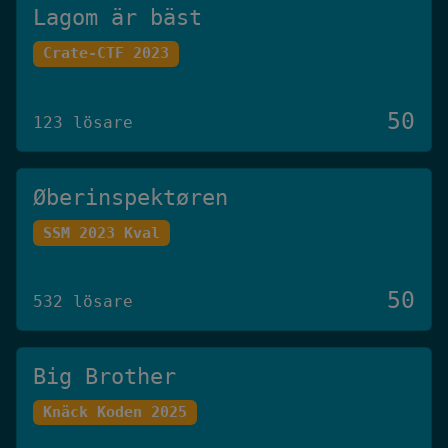
Lagom är bäst
Crate-CTF 2023
50
123 lösare
Øberinspektøren
SSM 2023 Kval
50
532 lösare
Big Brother
Knäck Koden 2025