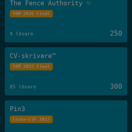
The Fence Authority ✨
SSM 2026 Final
250
9 lösare
CV-skrivare™️
SSM 2023 Final
300
85 lösare
Pin3
Crate-CTF 2023