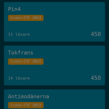
Pin4
Crate-CTF 2023
450
15 lösare
Tokfrans
Crate-CTF 2021
450
14 lösare
Antimodänerna
Crate-CTF 2022