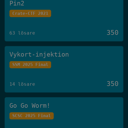
Pin2
Crate-CTF 2021
350
63 lösare
Vykort-injektion
SSM 2025 Final
350
14 lösare
Go Go Worm!
SCSC 2025 Final