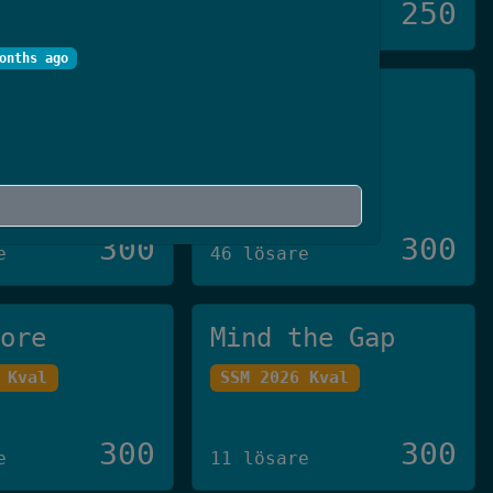
250
250
11 lösare
onths ago
ivare™️
Pin3
 Final
Crate-CTF 2023
300
300
e
46 lösare
tore
Mind the Gap
 Kval
SSM 2026 Kval
300
300
e
11 lösare