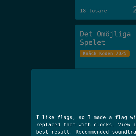
18 lösare
Det Omöjliga
Spelet
Knäck Koden 2025
27 lösare
klisterhinken
SSM 2025 Final
I like flags, so I made a flag w
replaced them with clocks. View 
best result. Recommended soundtr