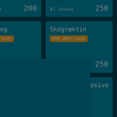
200
250
e
83 lösare
log
Skógræktin
 Kval
SSM 2024 Final
250
250
e
23 lösare
di Viruset
Not So Explosive
den 2025
SSM 2026 Kval