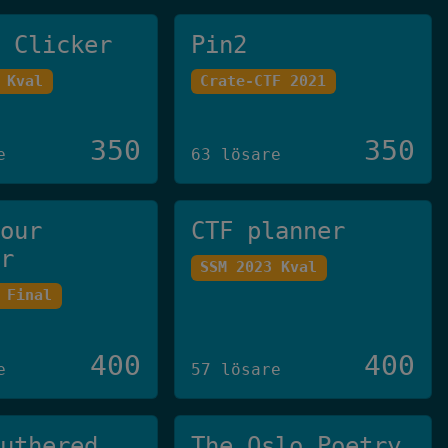
e Clicker
Pin2
 Kval
Crate-CTF 2021
350
350
e
63 lösare
your
CTF planner
er
SSM 2023 Kval
 Final
400
400
e
57 lösare
Authered
The Oslo Poetry