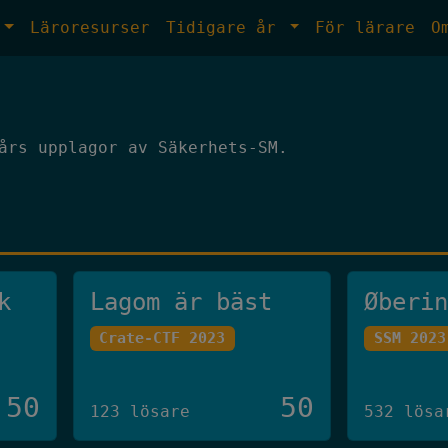
Läroresurser
Tidigare år
För lärare
O
års upplagor av Säkerhets-SM.
k
Lagom är bäst
Øberi
Crate-CTF 2023
SSM 2023
50
50
123 lösare
532 lösa