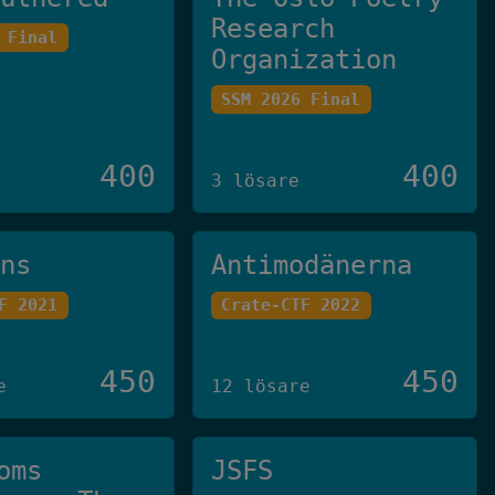
Research
 Final
Organization
SSM 2026 Final
400
400
3 lösare
ans
Antimodänerna
F 2021
Crate-CTF 2022
450
450
e
12 lösare
oms
JSFS