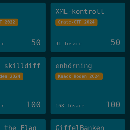
XML-kontroll
F 2022
Crate-CTF 2024
50
50
re
91 lösare
u skilldiff
enhörning
den 2024
Knäck Koden 2024
100
100
re
168 lösare
w the Flag
GiffelBanken