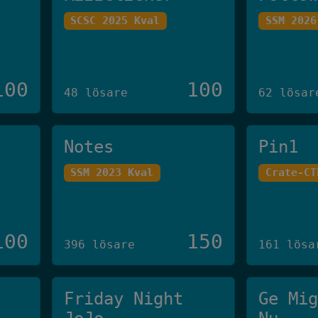
SCSC 2025 Kval
SSM 2026
100
100
48 lösare
62 lösar
Notes
Pin1
SSM 2023 Kval
Crate-CT
100
150
396 lösare
161 lösa
Friday Night
Ge Mi