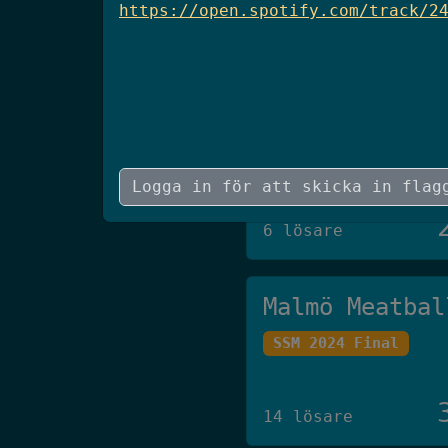
https://open.spotify.com/track/2
5 lösare
JAAS
SCSC 2026 Final
6 lösare
Malmö Meatbal
SSM 2024 Final
14 lösare