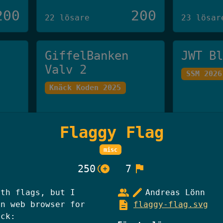
200
200
22 lösare
23 lösar
GiffelBanken
JWT B
Valv 2
SSM 2026
Knäck Koden 2025
250
250
20 lösare
19 lösar
Flaggy Flag
misc
Han Som Inte Får
Skibi
control_point_duplicate
flag
250
7
Nämnas
Knäck Ko
group
edit
ith flags, but I
Andreas Lönn
Knäck Koden 2025
description
in web browser for
flaggy-flag.svg
ack: