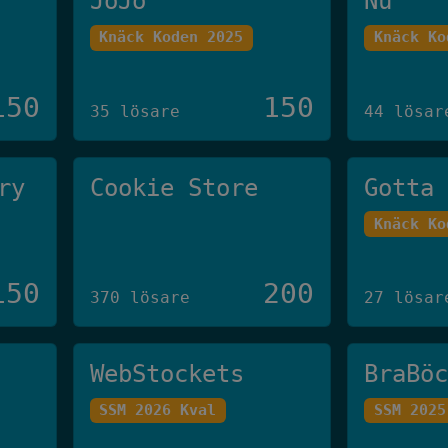
JoJo
Nu
Knäck Koden 2025
Knäck Ko
150
150
35 lösare
44 lösar
ry
Cookie Store
Gotta
Knäck Ko
150
200
370 lösare
27 lösar
WebStockets
BraBö
SSM 2026 Kval
SSM 2025