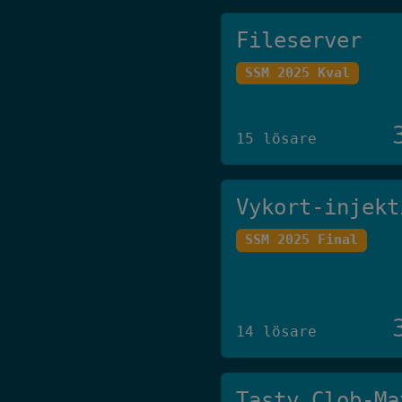
Fileserver
SSM 2025 Kval
15 lösare
Vykort-injekt
SSM 2025 Final
14 lösare
Tasty Clob-Ma