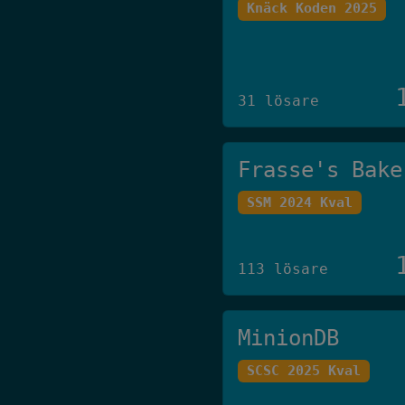
Knäck Koden 2025
31 lösare
Frasse's Bake
SSM 2024 Kval
113 lösare
MinionDB
SCSC 2025 Kval