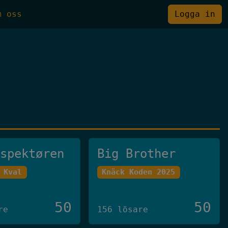
m oss
Logga in
nspektøren
Big Brother
 Kval
Knäck Koden 2025
50
50
re
156 lösare