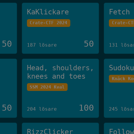
KaKlickare
Fetch
Crate-CTF 2024
Crate-CT
50
50
187 lösare
131 lösa
Head, shoulders,
Sudok
knees and toes
Knäck Ko
SSM 2024 Kval
50
100
204 lösare
245 lösa
RizzClicker
Follo