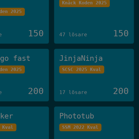
Knäck Koden 2025
den 2025
150
150
e
47 lösare
 go fast
JinjaNinja
den 2025
SCSC 2025 Kval
200
200
e
17 lösare
cker
Phototub
 Kval
SSM 2022 Kval