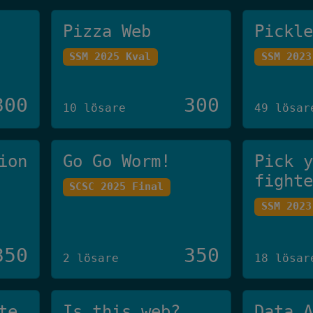
Pizza Web
Pickl
SSM 2025 Kval
SSM 2023
300
300
10 lösare
49 lösar
ion
Go Go Worm!
Pick 
fight
SCSC 2025 Final
SSM 2023
350
350
2 lösare
18 lösar
te
Is this web?
Data 