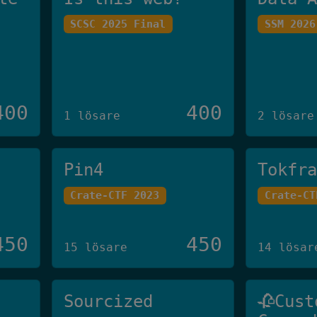
SCSC 2025 Final
SSM 2026
400
400
1 lösare
2 lösare
Pin4
Tokfr
Crate-CTF 2023
Crate-CT
450
450
15 lösare
14 lösar
Sourcized
🥀Cust