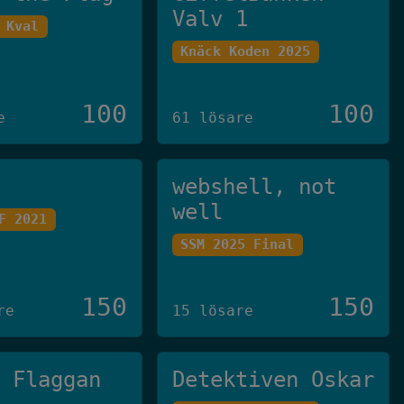
Valv 1
 Kval
Knäck Koden 2025
100
100
e
61 lösare
webshell, not
well
F 2021
SSM 2025 Final
150
150
re
15 lösare
g Flaggan
Detektiven Oskar