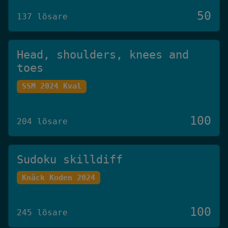
50
137 lösare
Head, shoulders, knees and
toes
SSM 2024 Kval
100
204 lösare
Sudoku skilldiff
Knäck Koden 2024
100
245 lösare