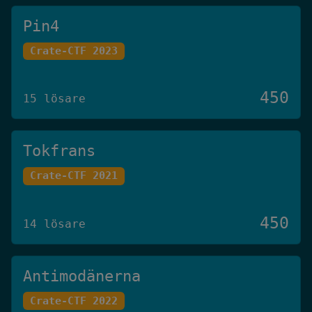
Pin4
Crate-CTF 2023
450
15 lösare
Tokfrans
Crate-CTF 2021
450
14 lösare
Antimodänerna
Crate-CTF 2022