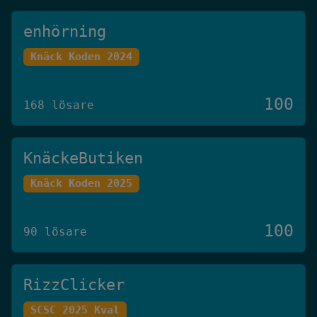
enhörning
Knäck Koden 2024
100
168 lösare
KnäckeButiken
Knäck Koden 2025
100
90 lösare
RizzClicker
SCSC 2025 Kval