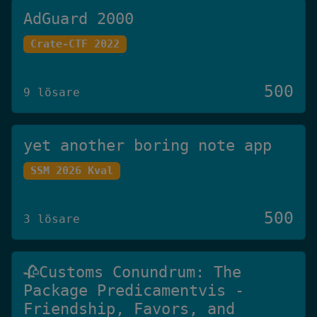
AdGuard 2000
Crate-CTF 2022
500
9 lösare
yet another boring note app
SSM 2026 Kval
500
3 lösare
🥀Customs Conundrum: The
Package Predicamentvis -
Friendship, Favors, and