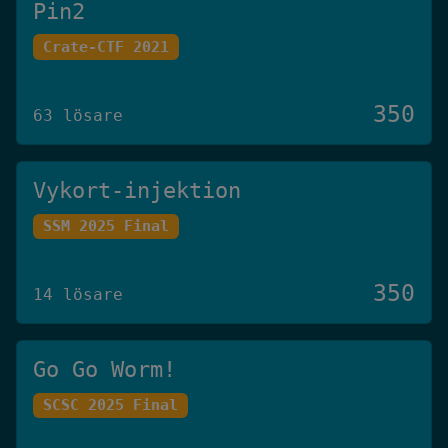
Pin2
Crate-CTF 2021
350
63 lösare
Vykort-injektion
SSM 2025 Final
350
14 lösare
Go Go Worm!
SCSC 2025 Final