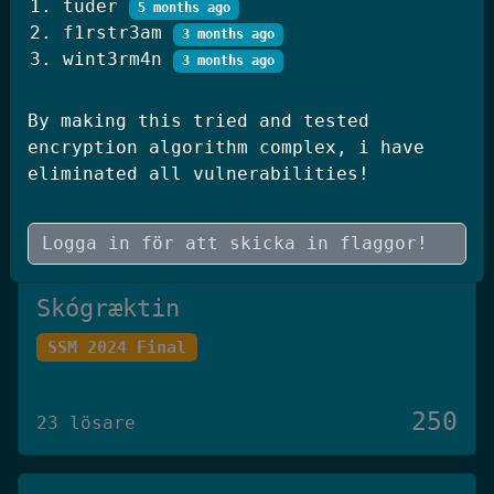
tuder
5 months ago
250
20 lösare
f1rstr3am
3 months ago
wint3rm4n
3 months ago
JWT Blog
By making this tried and tested
encryption algorithm complex, i have
SSM 2026 Kval
eliminated all vulnerabilities!
250
19 lösare
Skógræktin
SSM 2024 Final
250
23 lösare