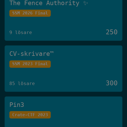
The Fence Authority ✨
SSM 2026 Final
250
9 lösare
CV-skrivare™️
SSM 2023 Final
300
85 lösare
Pin3
Crate-CTF 2023