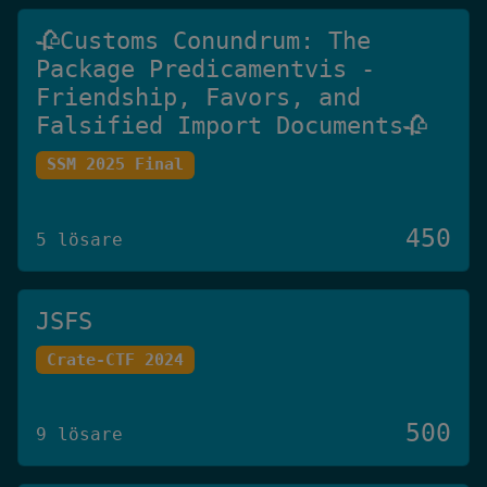
🥀Customs Conundrum: The
Package Predicamentvis -
Friendship, Favors, and
Falsified Import Documents🥀
SSM 2025 Final
450
5 lösare
JSFS
Crate-CTF 2024
500
9 lösare