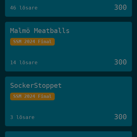
300
46 lösare
Malmö Meatballs
SSM 2024 Final
300
14 lösare
SockerStoppet
SSM 2024 Final
300
3 lösare