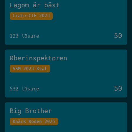
Lagom är bäst
Crate-CTF 2023
50
123 lösare
Øberinspektøren
SSM 2023 Kval
50
532 lösare
Big Brother
Knäck Koden 2025