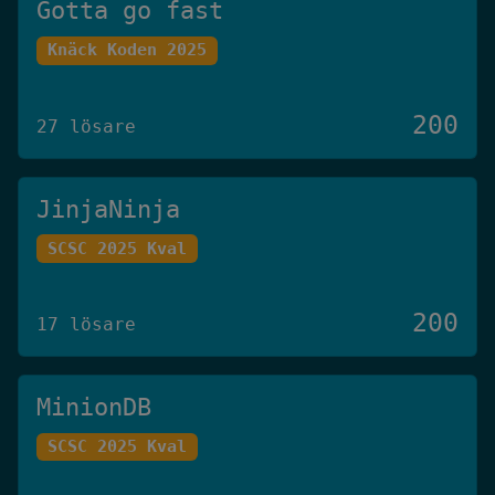
Gotta go fast
Knäck Koden 2025
200
27 lösare
JinjaNinja
SCSC 2025 Kval
200
17 lösare
MinionDB
SCSC 2025 Kval