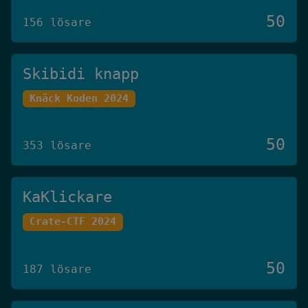
50
156 lösare
Skibidi knapp
Knäck Koden 2024
50
353 lösare
KaKlickare
Crate-CTF 2024
50
187 lösare