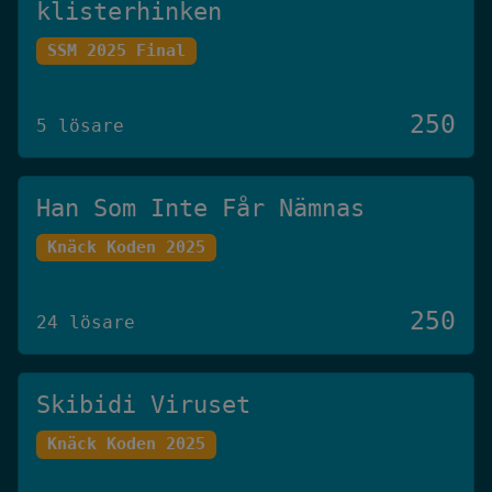
klisterhinken
SSM 2025 Final
250
5 lösare
Han Som Inte Får Nämnas
Knäck Koden 2025
250
24 lösare
Skibidi Viruset
Knäck Koden 2025