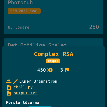
Phototub
SSM 2022 Kval
250
83 lösare
Det Omöjliga Spelet
Complex RSA
Knäck Koden 2025
crypto
250
control_point_duplicate
flag
450
3
27 lösare
group
edit
Elmer Brännström
description
chall.py
GiffelBanken Valv 2
description
output.txt
Knäck Koden 2025
Första lösarna