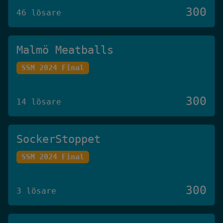
300
46 lösare
Malmö Meatballs
SSM 2024 Final
300
14 lösare
SockerStoppet
SSM 2024 Final
300
3 lösare