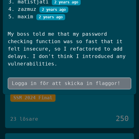
matistjati
2 years ago
250
20 lösare
zazmuz
2 years ago
maxim
2 years ago
JWT Blog
My boss told me that my password
checking function was so fast that it
SSM 2026 Kval
felt insecure, so I refactored to add
delays. I don't think I introduced any
250
19 lösare
vulnerabilities.
Skógræktin
SSM 2024 Final
250
23 lösare