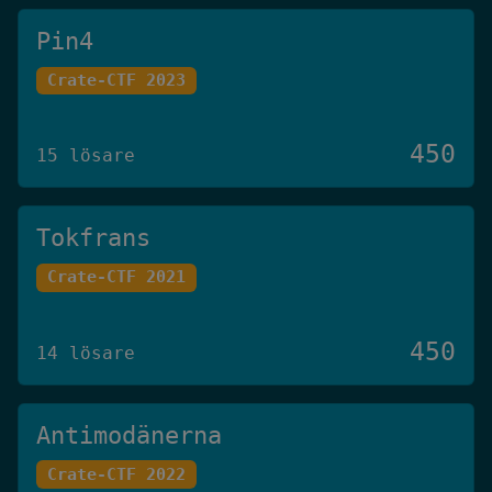
Pin4
Crate-CTF 2023
450
15 lösare
Tokfrans
Crate-CTF 2021
450
14 lösare
Antimodänerna
Crate-CTF 2022