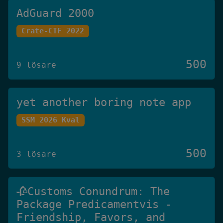
AdGuard 2000
Crate-CTF 2022
500
9 lösare
yet another boring note app
SSM 2026 Kval
500
3 lösare
🥀Customs Conundrum: The
Package Predicamentvis -
Friendship, Favors, and