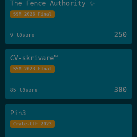
The Fence Authority ✨
SSM 2026 Final
250
9 lösare
CV-skrivare™️
SSM 2023 Final
300
85 lösare
Pin3
Crate-CTF 2023