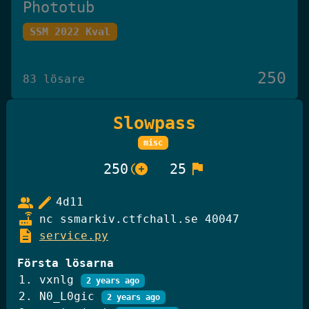
Phototub
SSM 2022 Kval
250
83 lösare
Slowpass
Det Omöjliga Spelet
misc
Knäck Koden 2025
control_point_duplicate
flag
250
25
250
group
edit
4d11
27 lösare
router
nc ssmarkiv.ctfchall.se 40047
description
service.py
GiffelBanken Valv 2
Första lösarna
Knäck Koden 2025
vxnlg
2 years ago
N0_L0gic
2 years ago