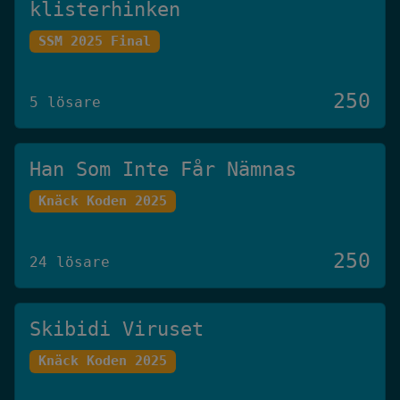
klisterhinken
SSM 2025 Final
250
5 lösare
Han Som Inte Får Nämnas
Knäck Koden 2025
250
24 lösare
Skibidi Viruset
Knäck Koden 2025