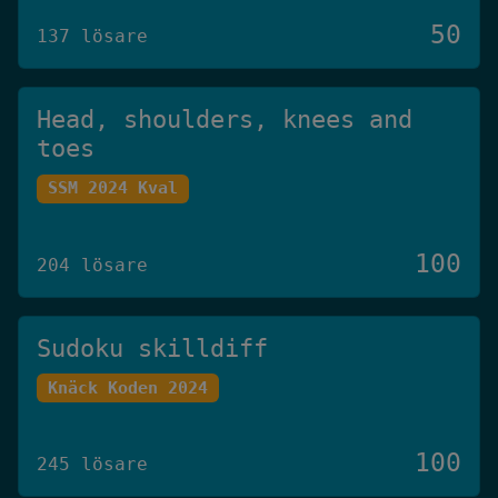
50
137 lösare
Head, shoulders, knees and
toes
SSM 2024 Kval
100
204 lösare
Sudoku skilldiff
Knäck Koden 2024
100
245 lösare