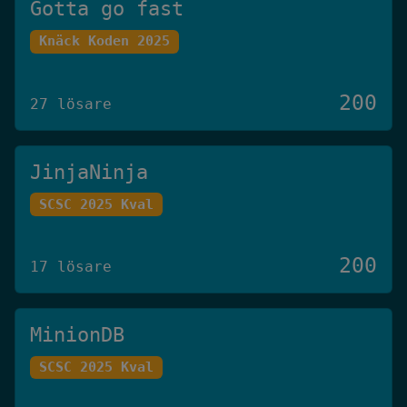
Gotta go fast
Knäck Koden 2025
200
27 lösare
JinjaNinja
SCSC 2025 Kval
200
17 lösare
MinionDB
SCSC 2025 Kval