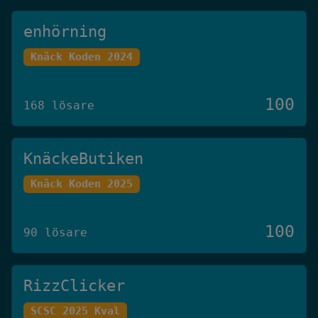
enhörning
Knäck Koden 2024
100
168 lösare
KnäckeButiken
Knäck Koden 2025
100
90 lösare
RizzClicker
SCSC 2025 Kval