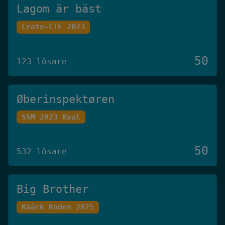
Lagom är bäst
Crate-CTF 2023
50
123 lösare
Øberinspektøren
SSM 2023 Kval
50
532 lösare
Big Brother
Knäck Koden 2025