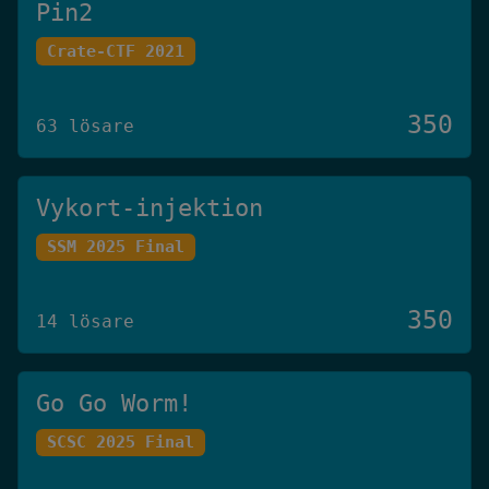
Pin2
Crate-CTF 2021
350
63 lösare
Vykort-injektion
SSM 2025 Final
350
14 lösare
Go Go Worm!
SCSC 2025 Final