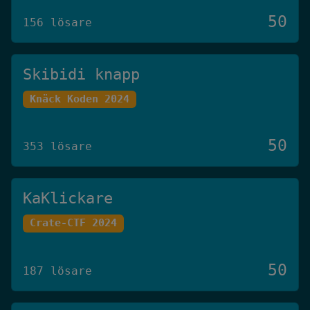
50
156 lösare
Skibidi knapp
Knäck Koden 2024
50
353 lösare
KaKlickare
Crate-CTF 2024
50
187 lösare