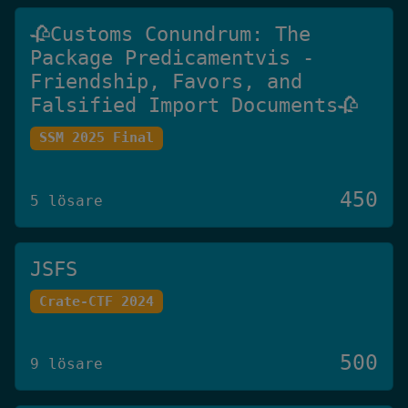
🥀Customs Conundrum: The
Package Predicamentvis -
Friendship, Favors, and
Falsified Import Documents🥀
SSM 2025 Final
450
5 lösare
JSFS
Crate-CTF 2024
500
9 lösare