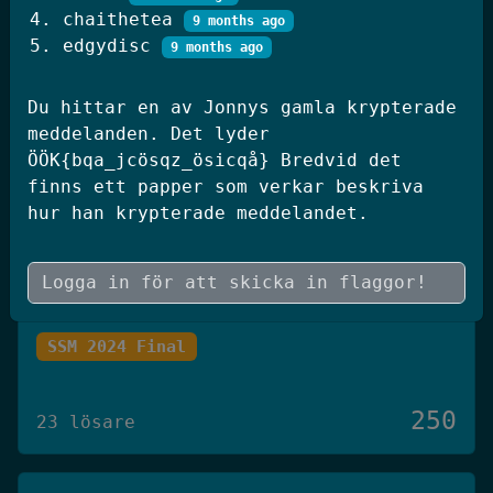
chaithetea
250
9 months ago
20 lösare
edgydisc
9 months ago
JWT Blog
Du hittar en av Jonnys gamla krypterade
meddelanden. Det lyder
SSM 2026 Kval
ÖÖK{bqa_jcösqz_ösicqå} Bredvid det
finns ett papper som verkar beskriva
hur han krypterade meddelandet.
250
19 lösare
Skógræktin
SSM 2024 Final
250
23 lösare