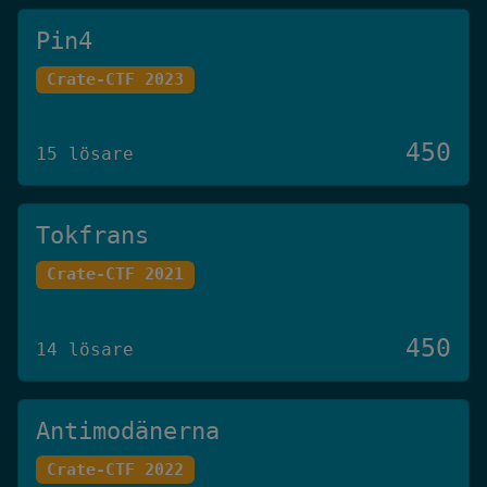
Pin4
Crate-CTF 2023
450
15 lösare
Tokfrans
Crate-CTF 2021
450
14 lösare
Antimodänerna
Crate-CTF 2022