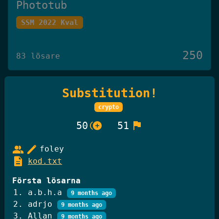
Phototub
SSM 2022 Kval
250
83 lösare
Substitution!
Det Omöjliga Spelet
crypto
Knäck Koden 2025
control_point_duplicate
flag
50
51
250
27 lösare
group
edit
foley
description
kod.txt
GiffelBanken Valv 2
Första lösarna
a.b.h.a
9 months ago
Knäck Koden 2025
adrjo
9 months ago
Allan
9 months ago