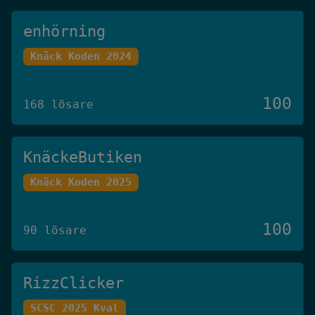
enhörning
Knäck Koden 2024
100
168 lösare
KnäckeButiken
Knäck Koden 2025
100
90 lösare
RizzClicker
SCSC 2025 Kval