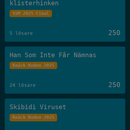
klisterhinken
SSM 2025 Final
250
5 lösare
Han Som Inte Får Nämnas
Knäck Koden 2025
250
24 lösare
Skibidi Viruset
Knäck Koden 2025