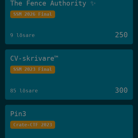
The Fence Authority ✨
SSM 2026 Final
250
9 lösare
CV-skrivare™️
SSM 2023 Final
300
85 lösare
Pin3
Crate-CTF 2023