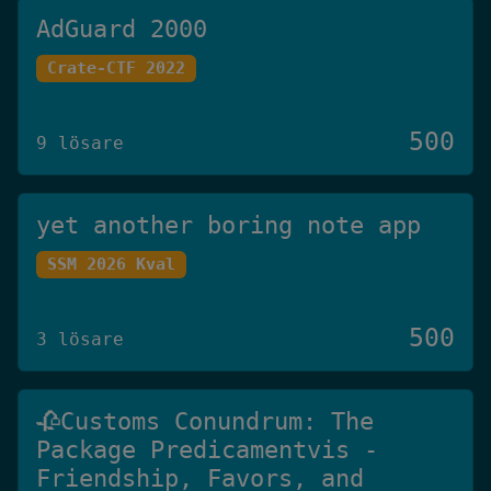
AdGuard 2000
Crate-CTF 2022
500
9 lösare
yet another boring note app
SSM 2026 Kval
500
3 lösare
🥀Customs Conundrum: The
Package Predicamentvis -
Friendship, Favors, and