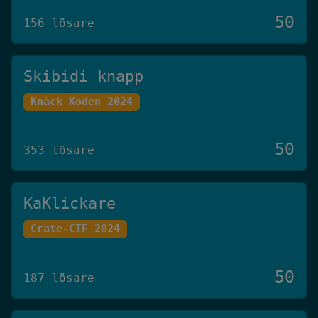
50
156 lösare
Skibidi knapp
Knäck Koden 2024
50
353 lösare
KaKlickare
Crate-CTF 2024
50
187 lösare