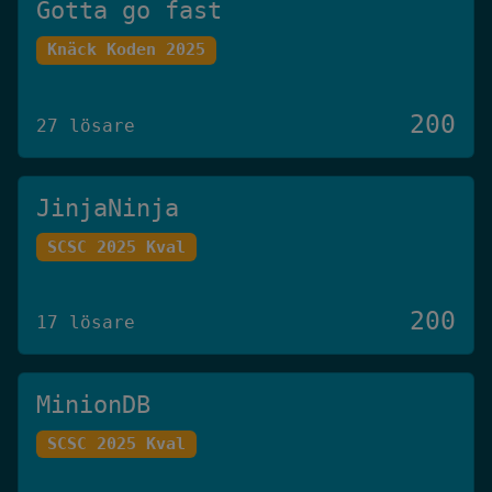
Gotta go fast
Knäck Koden 2025
200
27 lösare
JinjaNinja
SCSC 2025 Kval
200
17 lösare
MinionDB
SCSC 2025 Kval