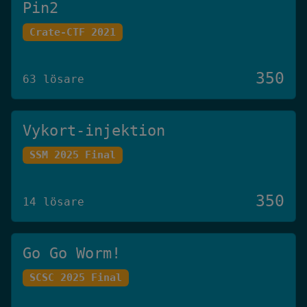
Pin2
Crate-CTF 2021
350
63 lösare
Vykort-injektion
SSM 2025 Final
350
14 lösare
Go Go Worm!
SCSC 2025 Final