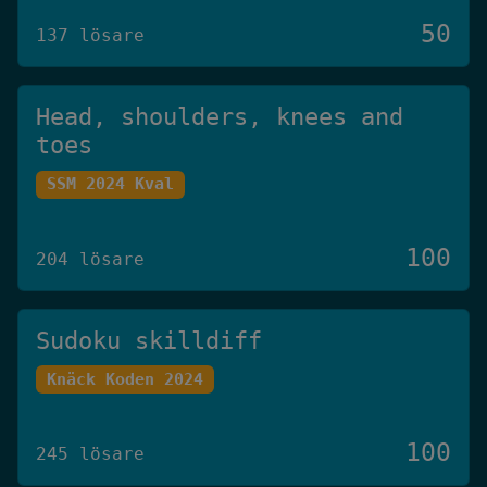
50
137 lösare
Head, shoulders, knees and
toes
SSM 2024 Kval
100
204 lösare
Sudoku skilldiff
Knäck Koden 2024
100
245 lösare