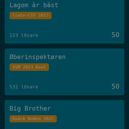
Lagom är bäst
Crate-CTF 2023
50
123 lösare
Øberinspektøren
SSM 2023 Kval
50
532 lösare
Big Brother
Knäck Koden 2025