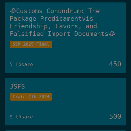
🥀Customs Conundrum: The
Package Predicamentvis -
Friendship, Favors, and
Falsified Import Documents🥀
SSM 2025 Final
450
5 lösare
JSFS
Crate-CTF 2024
500
9 lösare